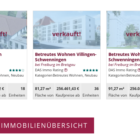
ft!
verkauft!
verk
n
Betreutes Wohnen Villingen-
Betreutes Woh
Schwenningen
Schwenningen
bei Freiburg im Breisgau
bei Freiburg im Br
DAS Immo Rating
DAS Immo Rating
ohnen, Neubau
Kategorien
Betreutes Wohnen, Neubau
Kategorien
Betreut
2 €
18
81,27 m²
256.461,43 €
36
91,27 m²
256.0
e ab
Ein­heiten
Fläche von
Kaufpreise ab
Ein­heiten
Fläche von
Kaufp
 IMMOBILIENÜBERSICHT