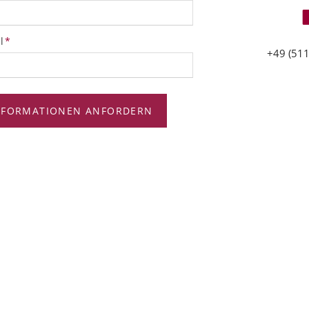
tfeld
l
*
+49 (511
NFORMATIONEN ANFORDERN