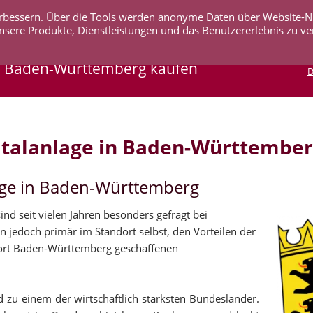
 verbessern. Über die Tools werden anonyme Daten über Website-
AKTUELLES
UNTERNEHMEN
SERVICE
KO
nsere Produkte, Dienstleistungen und das Benutzererlebnis zu ve
in Baden-Württemberg kaufen
D
italanlage in Baden-Württembe
age in Baden-Württemberg
nd seit vielen Jahren besonders gefragt bei
gen jedoch primär im Standort selbst, den Vorteilen der
ort Baden-Württemberg geschaffenen
 zu einem der wirtschaftlich stärksten Bundesländer.