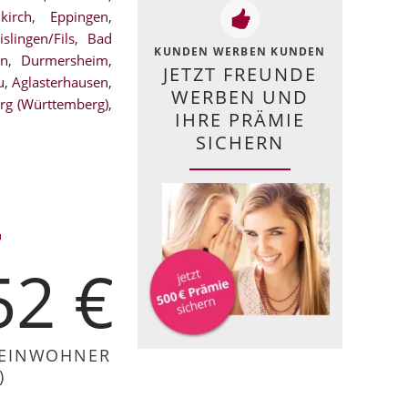
kirch
,
Eppingen
,
islingen/Fils
,
Bad
KUNDEN WERBEN KUNDEN
en
,
Durmersheim
,
JETZT FREUNDE
u
,
Aglasterhausen
,
WERBEN UND
rg (Württemberg)
,
IHRE PRÄMIE
SICHERN
52 €
 EINWOHNER
)