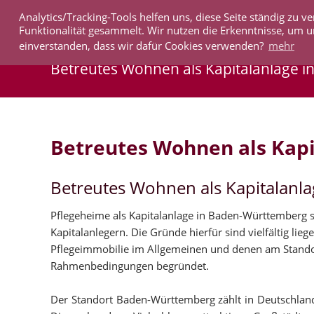
Analytics/Tracking-Tools helfen uns, diese Seite ständig zu
IMMOBILIEN
Funktionalität gesammelt. Wir nutzen die Erkenntnisse, um u
einverstanden, dass wir dafür Cookies verwenden?
mehr
Betreutes Wohnen als Kapitalanlage 
Betreutes Wohnen als Kap
Betreutes Wohnen als Kapitalanl
Pflegeheime als Kapitalanlage in Baden-Württemberg si
Kapitalanlegern. Die Gründe hierfür sind vielfältig lie
Pflegeimmobilie im Allgemeinen und denen am Stand
Rahmenbedingungen begründet.
Der Standort Baden-Württemberg zählt in Deutschland