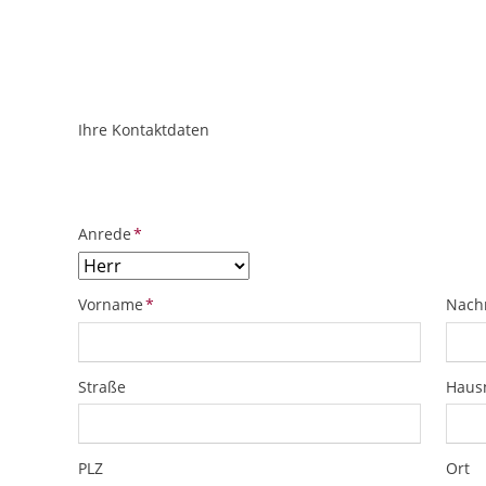
Ihre Kontaktdaten
ObjektPlatzhalter
URL
Pflichtfeld
Anrede
*
Pflichtfeld
Pflich
Vorname
*
Nach
Straße
Hau
PLZ
Ort