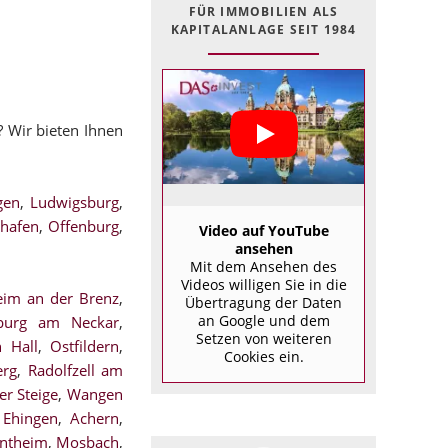
FÜR IMMOBILIEN ALS
KAPITALANLAGE SEIT 1984
? Wir bieten Ihnen
gen
,
Ludwigsburg
,
shafen
,
Offenburg
,
Video auf YouTube
ansehen
Mit dem Ansehen des
Videos willigen Sie in die
eim an der Brenz
,
Übertragung der Daten
an Google und dem
nburg am Neckar
,
Setzen von weiteren
 Hall
,
Ostfildern
,
Cookies ein.
erg
,
Radolfzell am
er Steige
,
Wangen
,
Ehingen
,
Achern
,
ntheim
,
Mosbach
,