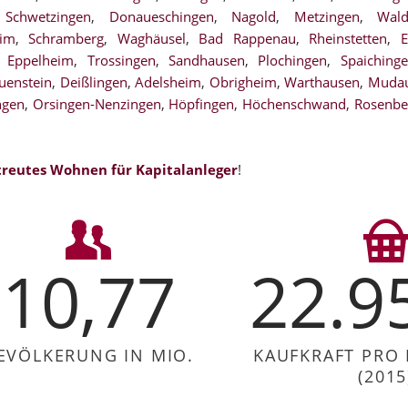
,
Schwetzingen
,
Donaueschingen
,
Nagold
,
Metzingen
,
Wald
im
,
Schramberg
,
Waghäusel
,
Bad Rappenau
,
Rheinstetten
,
E
,
Eppelheim
,
Trossingen
,
Sandhausen
,
Plochingen
,
Spaiching
uenstein
,
Deißlingen
,
Adelsheim
,
Obrigheim
,
Warthausen
,
Muda
ngen
,
Orsingen-Nenzingen
,
Höpfingen
,
Höchenschwand
,
Rosenbe
treutes Wohnen für Kapitalanleger
!
10,77
22.9
EVÖLKERUNG IN MIO.
KAUFKRAFT PRO
(2015