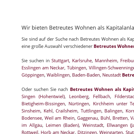
Wir bieten Betreutes Wohnen als Kapitalan
Sie sind auf der Suche nach Betreutes Wohnen als Kap
eine große Auswahl verschiedener
Betreutes Wohnen
Sie suchen in
Stuttgart
,
Karlsruhe
,
Mannheim
,
Freibu
Esslingen am Neckar
,
Tübingen
,
Villingen-Schwenning
Göppingen
,
Waiblingen
,
Baden-Baden
,
Neustadt
Betr
Oder suchen Sie nach
Betreutes Wohnen als Kapi
Singen (Hohentwiel)
,
Leonberg
,
Fellbach
,
Fildersta
Bietigheim-Bissingen
,
Nürtingen
,
Kirchheim unter T
Sinsheim
,
Kehl
,
Crailsheim
,
Tuttlingen
,
Balingen
,
Kor
Bodensee
,
Weil am Rhein
,
Gaggenau
,
Bühl
,
Bretten
,
V
im Allgäu
,
Leimen (Baden)
,
Weinstadt
,
Ellwangen (Ja
Rottweil
,
Horb am Neckar
,
Ditzingen
,
Weingarten
,
Stu