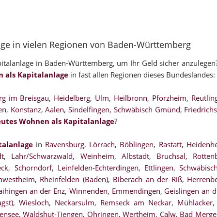
lage in vielen Regionen von Baden-Württemberg
italanlage in Baden-Württemberg, um Ihr Geld sicher anzulegen
 als Kapitalanlage
in fast allen Regionen dieses Bundeslandes:
rg im Breisgau
,
Heidelberg
,
Ulm
,
Heilbronn
,
Pforzheim
,
Reutlin
en
,
Konstanz
,
Aalen
,
Sindelfingen
,
Schwäbisch Gmünd
,
Friedrich
eutes Wohnen als Kapitalanlage
?
talanlage
in
Ravensburg
,
Lörrach
,
Böblingen
,
Rastatt
,
Heidenh
dt
,
Lahr/Schwarzwald
,
Weinheim
,
Albstadt
,
Bruchsal
,
Rotte
eck
,
Schorndorf
,
Leinfelden-Echterdingen
,
Ettlingen
,
Schwäbisch
nwestheim
,
Rheinfelden (Baden)
,
Biberach an der Riß
,
Herrenb
aihingen an der Enz
,
Winnenden
,
Emmendingen
,
Geislingen an d
gst)
,
Wiesloch
,
Neckarsulm
,
Remseck am Neckar
,
Mühlacker
tensee
,
Waldshut-Tiengen
,
Öhringen
,
Wertheim
,
Calw
,
Bad Merge