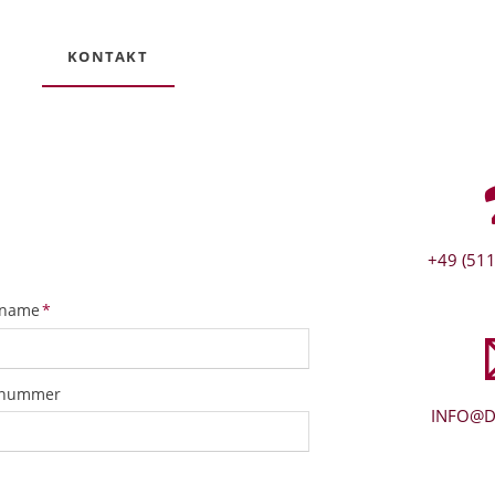
KONTAKT
+49 (511
tfeld
name
*
snummer
INFO@D