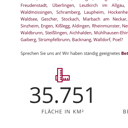
Freudenstadt
,
Überlingen
,
Leutkirch im Allgäu
Waldmössingen
,
Schramberg
,
Laupheim
,
Hockenhe
Waldsee
,
Gescher
,
Stockach
,
Marbach am Neckar
Sinzheim
,
Engen
,
Kißlegg
,
Aldingen
,
Rheinmünster
,
Ne
Waldbrunn
,
Steißlingen
,
Aichhalden
,
Mühlhausen-Ehi
Gaiberg
,
Strümpfelbrunn
,
Backnang
,
Walldorf
,
Poel
?
Sprechen Sie uns an! Wir haben ständig geeignetes
Be
35.751
FLÄCHE IN KM²
B