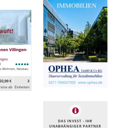
auft!
nen Villingen-
eisgau
es Wohnen, Neubau
32,00 €
3
reise ab
Ein­heiten
DAS INVEST - IHR
UNABHÄNGIGER PARTNER