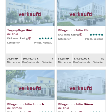
verkauft!
verkauft!
Tagespflege Hürth
Pflegeimmobilie Köln
bei Köln
DAS Immo Rating
DAS Immo Rating
Kategorien
Pflege, Bestand
Kategorien
Pflege, Neubau
70,54 m²
307.162,19 €
4
51,28 m²
177.012,00 €
80
Fläche von
Kaufpreise ab
Ein­heiten
Fläche von
Kaufpreise ab
Ein­heiten
verkauft!
verkauft!
Pflegeimmobilie Linnich
Pflegeimmobilie Düren
bei Aachen
bei Köln