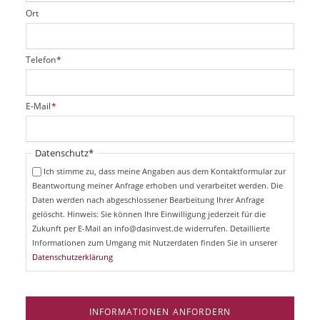
Ort
P
Telefon
*
f
l
i
P
E-Mail
*
c
f
h
l
t
i
Pflichtfeld
Datenschutz
*
f
c
e
Ich stimme zu, dass meine Angaben aus dem Kontaktformular zur
h
l
Beantwortung meiner Anfrage erhoben und verarbeitet werden. Die
t
d
Daten werden nach abgeschlossener Bearbeitung Ihrer Anfrage
f
e
gelöscht. Hinweis: Sie können Ihre Einwilligung jederzeit für die
l
Zukunft per E-Mail an info@dasinvest.de widerrufen. Detaillierte
d
Informationen zum Umgang mit Nutzerdaten finden Sie in unserer
Datenschutzerklärung
INFORMATIONEN ANFORDERN