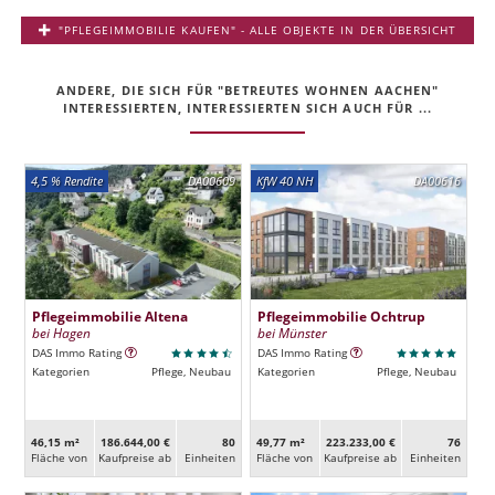
"PFLEGEIMMOBILIE KAUFEN" - ALLE OBJEKTE IN DER ÜBERSICHT
ANDERE, DIE SICH FÜR "BETREUTES WOHNEN AACHEN"
INTERESSIERTEN, INTERESSIERTEN SICH AUCH FÜR ...
4,5 % Rendite
DA00609
KfW 40 NH
DA00616
Pflegeimmobilie Altena
Pflegeimmobilie Ochtrup
bei Hagen
bei Münster
DAS Immo Rating
DAS Immo Rating
Kategorien
Pflege, Neubau
Kategorien
Pflege, Neubau
46,15 m²
186.644,00 €
80
49,77 m²
223.233,00 €
76
Fläche von
Kaufpreise ab
Ein­heiten
Fläche von
Kaufpreise ab
Ein­heiten