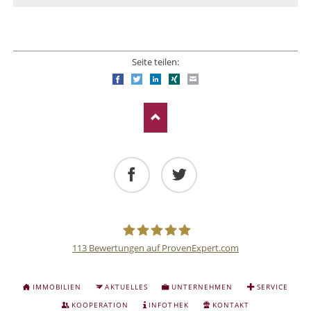
Seite teilen:
Facebook
Twitter
LinkedIn
Xing
E-mail
Facebook
Twitter
113
Bewertungen auf ProvenExpert.com
Deutsche
NAVIGATION
IMMOBILIEN
AKTUELLES
UNTERNEHMEN
SERVICE
ÜBERSPRINGEN
Anlage
KOOPERATION
INFOTHEK
KONTAKT