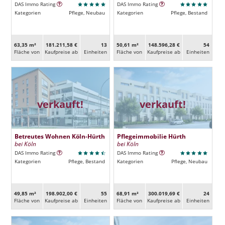
DAS Immo Rating
DAS Immo Rating
Kategorien
Pflege, Neubau
Kategorien
Pflege, Bestand
63,35 m²
181.211,58 €
13
50,61 m²
148.596,28 €
54
Fläche von
Kaufpreise ab
Ein­heiten
Fläche von
Kaufpreise ab
Ein­heiten
verkauft!
verkauft!
Betreutes Wohnen Köln-Hürth
Pflegeimmobilie Hürth
bei Köln
bei Köln
DAS Immo Rating
DAS Immo Rating
Kategorien
Pflege, Bestand
Kategorien
Pflege, Neubau
49,85 m²
198.902,00 €
55
68,91 m²
300.019,69 €
24
Fläche von
Kaufpreise ab
Ein­heiten
Fläche von
Kaufpreise ab
Ein­heiten