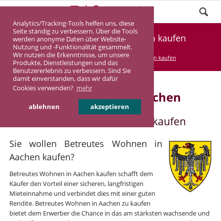
Analytics/Tracking-Tools helfen uns, diese
Seite ständig zu verbessern. Über die Tools
Betreutes Wohnen in Aachen kaufen
werden anonyme Daten über Website-
Nutzung und -Funktionalität gesammelt.
Wir nutzen die Erkenntnisse, um unsere
DASINVEST
Service
Betreutes Wohnen kaufen
Produkte, Dienstleistungen und das
Benutzererlebnis zu verbessern. Sind Sie
damit einverstanden, dass wir dafür
Cookies verwenden?
mehr
Betreutes Wohnen in Aachen
ablehnen
akzeptieren
Betreutes Wohnen in Aachen kaufen
Sie wollen Betreutes Wohnen in
Aachen kaufen?
Betreutes Wohnen in Aachen kaufen schafft dem
Käufer den Vorteil einer sicheren, langfristigen
Mieteinnahme und verbindet dies mit einer guten
Rendite. Betreutes Wohnen in Aachen zu kaufen
bietet dem Erwerber die Chance in das am stärksten wachsende und