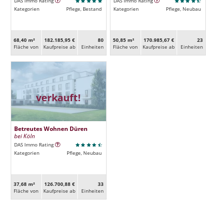
DAS Immo Rating
DAS Immo Rating
Kategorien
Pflege, Bestand
Kategorien
Pflege, Neubau
68,40 m²
182.185,95 €
80
50,85 m²
170.985,67 €
23
Fläche von
Kaufpreise ab
Ein­heiten
Fläche von
Kaufpreise ab
Ein­heiten
verkauft!
Betreutes Wohnen Düren
bei Köln
DAS Immo Rating
Kategorien
Pflege, Neubau
37,68 m²
126.700,88 €
33
Fläche von
Kaufpreise ab
Ein­heiten