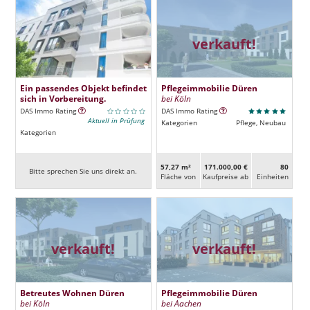
verkauft!
Ein passendes Objekt befindet
Pflegeimmobilie Düren
sich in Vorbereitung.
bei Köln
DAS Immo Rating
DAS Immo Rating
Aktuell in Prüfung
Kategorien
Pflege, Neubau
Kategorien
57,27 m²
171.000,00 €
80
Bitte sprechen Sie uns direkt an.
Fläche von
Kaufpreise ab
Ein­heiten
verkauft!
verkauft!
Betreutes Wohnen Düren
Pflegeimmobilie Düren
bei Köln
bei Aachen