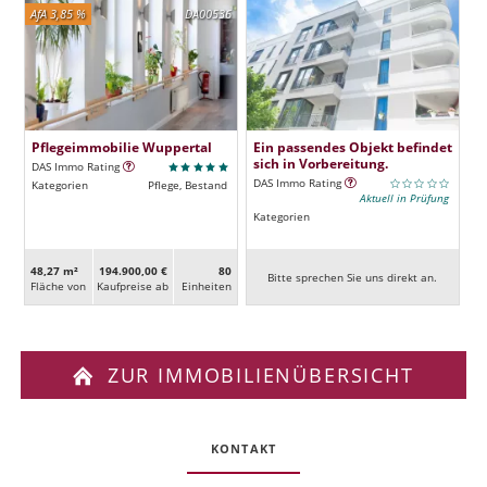
AfA 3,85 %
DA00536
Pflegeimmobilie Wuppertal
Ein passendes Objekt befindet
sich in Vorbereitung.
DAS Immo Rating
DAS Immo Rating
Kategorien
Pflege, Bestand
Aktuell in Prüfung
Kategorien
48,27 m²
194.900,00 €
80
Bitte sprechen Sie uns direkt an.
Fläche von
Kaufpreise ab
Ein­heiten
ZUR IMMOBILIENÜBERSICHT
KONTAKT