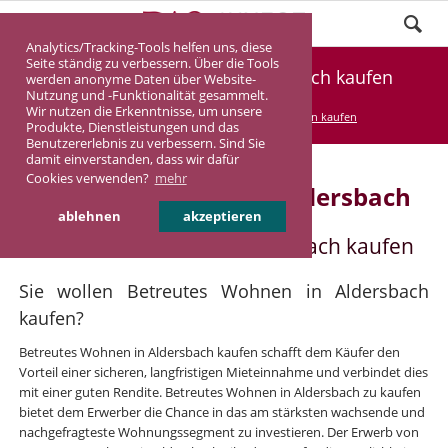
Analytics/Tracking-Tools helfen uns, diese
Seite ständig zu verbessern. Über die Tools
Betreutes Wohnen in Aldersbach kaufen
werden anonyme Daten über Website-
Nutzung und -Funktionalität gesammelt.
Wir nutzen die Erkenntnisse, um unsere
DASINVEST
Service
Betreutes Wohnen kaufen
Produkte, Dienstleistungen und das
Benutzererlebnis zu verbessern. Sind Sie
damit einverstanden, dass wir dafür
Cookies verwenden?
mehr
Betreutes Wohnen in Aldersbach
ablehnen
akzeptieren
Betreutes Wohnen in Aldersbach kaufen
Sie wollen Betreutes Wohnen in Aldersbach
kaufen?
Betreutes Wohnen in Aldersbach kaufen schafft dem Käufer den
Vorteil einer sicheren, langfristigen Mieteinnahme und verbindet dies
mit einer guten Rendite. Betreutes Wohnen in Aldersbach zu kaufen
bietet dem Erwerber die Chance in das am stärksten wachsende und
nachgefragteste Wohnungssegment zu investieren. Der Erwerb von