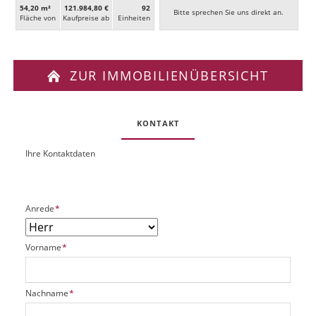
54,20 m²
121.984,80 €
92
Bitte sprechen Sie uns direkt an.
Fläche von
Kaufpreise ab
Ein­heiten
ZUR IMMOBILIENÜBERSICHT
KONTAKT
Ihre Kontaktdaten
O
U
b
R
j
L
e
P
Anrede
*
k
f
t
l
P
P
Vorname
*
i
l
f
c
a
l
h
t
i
t
P
Nachname
*
z
c
f
f
h
h
e