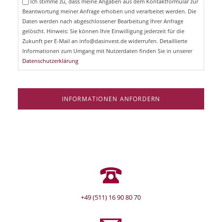
Ich stimme zu, dass meine Angaben aus dem Kontaktformular zur
h
l
Beantwortung meiner Anfrage erhoben und verarbeitet werden. Die
t
d
Daten werden nach abgeschlossener Bearbeitung Ihrer Anfrage
f
e
gelöscht. Hinweis: Sie können Ihre Einwilligung jederzeit für die
l
Zukunft per E-Mail an info@dasinvest.de widerrufen. Detaillierte
d
Informationen zum Umgang mit Nutzerdaten finden Sie in unserer
Datenschutzerklärung
INFORMATIONEN ANFORDERN
+49 (511) 16 90 80 70