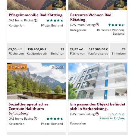
Pflegeimmobilie Bad Kötzting
Betreutes Wohnen Bad
Kötzting
DAS Immo Rating
DAS Immo Rating
Kategorien
Pflege, Bestand
Kategorien
Betreutes Wohnen,
Bestand
65,56 m²
159.900,00 €
93
79,82 m²
195.500,00 €
23
Fläche von
Kaufpreise ab
Ein­heiten
Fläche von
Kaufpreise ab
Ein­heiten
5 % Rendite
DA00581
Sozialtherapeutisches
Ein passendes Objekt befindet
Zentrum Hallthurm
sich in Vorbereitung.
bei Salzburg
DAS Immo Rating
Aktuell in Prüfung
DAS Immo Rating
Kategorien
Kategorien
Pflege, Bestand