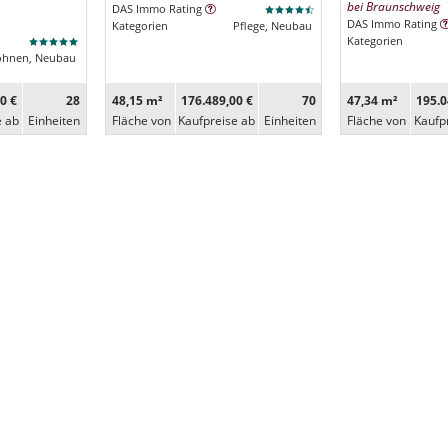
bei Braunschweig
DAS Immo Rating
DAS Immo Rating
Kategorien
Pflege, Neubau
Kategorien
ohnen, Neubau
0 €
28
48,15 m²
176.489,00 €
70
47,34 m²
195.0
e ab
Ein­heiten
Fläche von
Kaufpreise ab
Ein­heiten
Fläche von
Kaufp