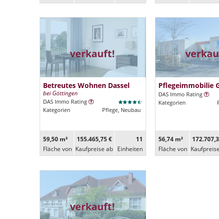
verkauft!
verkau
Betreutes Wohnen Dassel
Pflegeimmobilie 
bei Göttingen
DAS Immo Rating
DAS Immo Rating
Kategorien
Kategorien
Pflege, Neubau
59,50 m²
155.465,75 €
11
56,74 m²
172.707,3
Fläche von
Kaufpreise ab
Ein­heiten
Fläche von
Kaufpreis
verkauft!