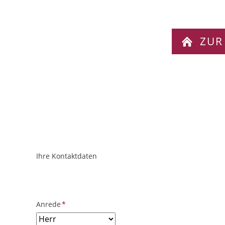
ZUR
Ihre Kontaktdaten
ObjektPlatzhalter
URL
Pflichtfeld
Anrede
*