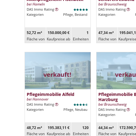
bei Hameln
bei Braunschweig
DAS Immo Rating
DAS Immo Rating
Kategorien
Pflege, Bestand
Kategorien
52,72 m²
150.000,00 €
1
47,34 m²
195.041,1
Fläche von
Kaufpreise ab
Ein­heiten
Fläche von
Kaufpreis
verkauft!
verkau
Pflegeimmobilie Alfeld
Pflegeimmobilie 
bei Hannover
Harzburg
bei Braunschweig
DAS Immo Rating
Kategorien
Pflege, Neubau
DAS Immo Rating
Kategorien
48,72 m²
195.383,11 €
120
44,34 m²
172.590,7
Fläche von
Kaufpreise ab
Ein­heiten
Fläche von
Kaufpreis