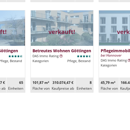
ft!
verkauft!
verk
Göttingen
Betreutes Wohnen Göttingen
Pflegeimmobi
bei Hannover
DAS Immo Rating
DAS Immo Rating
Pflege, Bestand
Kategorien
Pflege, Bestand
Kategorien
7 €
65
101,87 m²
310.074,47 €
8
45,79 m²
166.4
e ab
Ein­heiten
Fläche von
Kaufpreise ab
Ein­heiten
Fläche von
Kaufp