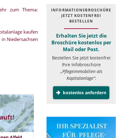
mehr zum Thema:
INFOR­MATIONS­BROSCHÜRE
JETZT KOSTEN­FREI
BESTELLEN
italanlage kaufen
Erhalten Sie jetzt die
in Niedersachsen
Broschüre kostenlos per
Mail oder Post.
Bestellen Sie jetzt kostenfrei
Ihre Infobroschüre
„Pflegeimmobilien als
Kapitalanlage”
:
kostenlos anfordern
auft!
nen Alfeld