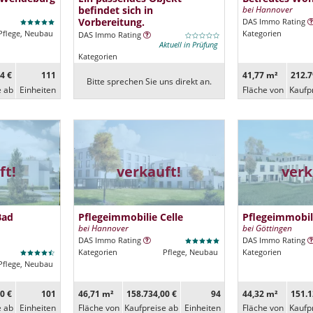
befindet sich in
bei Hannover
Vorbereitung.
DAS Immo Rating
Pflege, Neubau
Kategorien
DAS Immo Rating
Aktuell in Prüfung
Kategorien
4 €
111
41,77 m²
212.7
Bitte sprechen Sie uns direkt an.
e ab
Ein­heiten
Fläche von
Kaufp
ft!
verkauft!
verk
Bad
Pflegeimmobilie Celle
Pflegeimmobil
bei Hannover
bei Göttingen
DAS Immo Rating
DAS Immo Rating
Kategorien
Pflege, Neubau
Kategorien
Pflege, Neubau
0 €
101
46,71 m²
158.734,00 €
94
44,32 m²
151.1
e ab
Ein­heiten
Fläche von
Kaufpreise ab
Ein­heiten
Fläche von
Kaufp