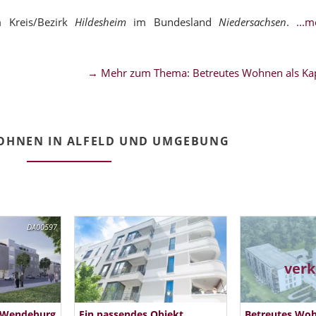
 Kreis/Bezirk
Hildesheim
im Bundesland
Niedersachsen
.
...
→ Mehr zum Thema: Betreutes Wohnen als Kap
OHNEN IN ALFELD UND UMGEBUNG
DA00597
verk
z Wendeburg
Ein passendes Objekt
Betreutes Woh