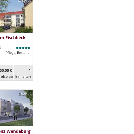
DA00640
im Fischbeck
Pflege, Bestand
00,00 €
1
reise ab
Ein­heiten
DA00597
denz Wendeburg