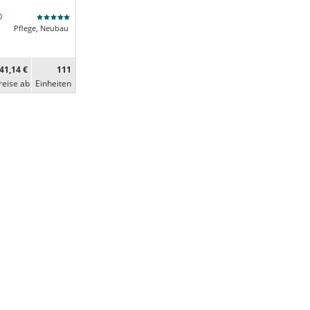
Pflege, Neubau
41,14 €
111
reise ab
Ein­heiten