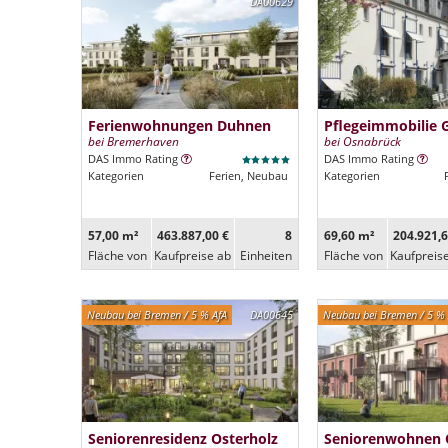
DA00629
Ferienwohnungen Duhnen
Pflegeimmobilie 
bei Bremerhaven
bei Osnabrück
DAS Immo Rating
DAS Immo Rating
Kategorien
Ferien, Neubau
Kategorien
57,00 m²
463.887,00 €
8
69,60 m²
204.921,6
Fläche von
Kaufpreise ab
Ein­heiten
Fläche von
Kaufpreis
Neubau bei Bremen / 5 % AfA
DA00645
Neubau bei Bremen / 5 % 
Seniorenresidenz Osterholz
Seniorenwohnen 