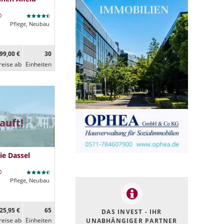
Pflege, Neubau
99,00 €
30
reise ab
Ein­heiten
auft!
ie Dassel
Pflege, Neubau
25,95 €
65
DAS INVEST - IHR
reise ab
Ein­heiten
UNABHÄNGIGER PARTNER