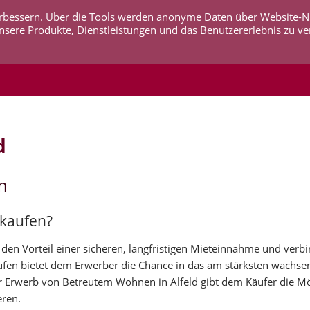
 verbessern. Über die Tools werden anonyme Daten über Website-
AKTUELLES
UNTERNEHMEN
SERVICE
KO
nsere Produkte, Dienstleistungen und das Benutzererlebnis zu ve
d
n
 kaufen?
den Vorteil einer sicheren, langfristigen Mieteinnahme und verbi
aufen bietet dem Erwerber die Chance in das am stärksten wachs
 Erwerb von Betreutem Wohnen in Alfeld gibt dem Käufer die Mö
eren.