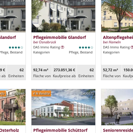
DA00614
DA00606
Glandorf
Pflegeimmobilie Glandorf
Altenpflegehe
bei Osnabrück
bei Hameln
DAS Immo Rating
DAS Immo Rating
Pflege, Bestand
Kategorien
Pflege, Bestand
Kategorien
9 €
62
92,74 m²
273.051,36 €
62
52,72 m²
150.0
e ab
Ein­heiten
Fläche von
Kaufpreise ab
Ein­heiten
Fläche von
Kaufp
Afa
DA00646
4 % Rendite
DA00575
Osterholz
Pflegeimmobilie Schüttorf
Seniorenresi