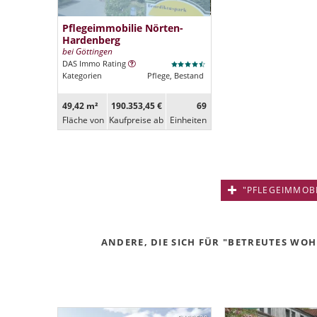
Pflegeimmobilie Nörten-
Hardenberg
bei Göttingen
DAS Immo Rating
Kategorien
Pflege, Bestand
49,42 m²
190.353,45 €
69
Fläche von
Kaufpreise ab
Ein­heiten
"PFLEGEIMMOBIL
ANDERE, DIE SICH FÜR "BETREUTES WOHN