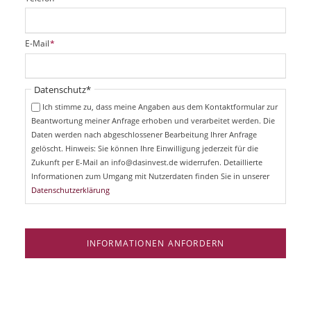
f
l
i
P
E-Mail
*
c
f
h
l
t
i
Pflichtfeld
Datenschutz
*
f
c
e
Ich stimme zu, dass meine Angaben aus dem Kontaktformular zur
h
l
Beantwortung meiner Anfrage erhoben und verarbeitet werden. Die
t
d
Daten werden nach abgeschlossener Bearbeitung Ihrer Anfrage
f
e
gelöscht. Hinweis: Sie können Ihre Einwilligung jederzeit für die
l
Zukunft per E-Mail an info@dasinvest.de widerrufen. Detaillierte
d
Informationen zum Umgang mit Nutzerdaten finden Sie in unserer
Datenschutzerklärung
INFORMATIONEN ANFORDERN