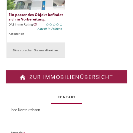
Ein passendes Objekt befindet
sich in Vorbereitung.
DAS Immo Rating
Aktuell in Prüfung
Kategorien
Bitte sprechen Sie uns direkt an.
ZUR IMMOBILIENÜBERSICHT
KONTAKT
Ihre Kontaktdaten
O
U
b
R
j
L
e
P
Anrede
*