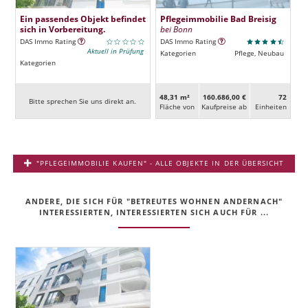
Ein passendes Objekt befindet
Pflegeimmobilie Bad Breisig
sich in Vorbereitung.
bei Bonn
DAS Immo Rating
DAS Immo Rating
Aktuell in Prüfung
Kategorien
Pflege, Neubau
Kategorien
48,31 m²
160.686,00 €
72
Bitte sprechen Sie uns direkt an.
Fläche von
Kaufpreise ab
Ein­heiten
"PFLEGEIMMOBILIE KAUFEN" - ALLE OBJEKTE IN DER ÜBERSICHT
ANDERE, DIE SICH FÜR "BETREUTES WOHNEN ANDERNACH"
INTERESSIERTEN, INTERESSIERTEN SICH AUCH FÜR ...