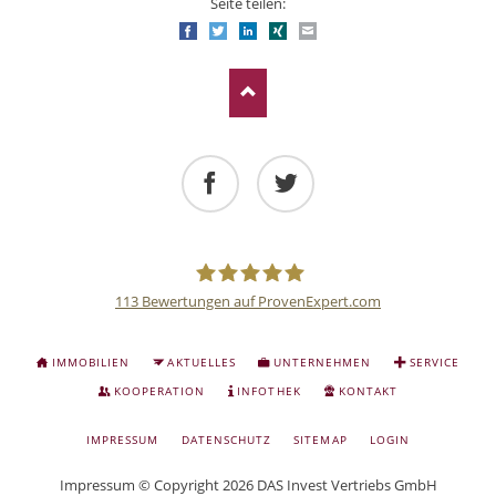
Seite teilen:
Facebook
Twitter
LinkedIn
Xing
E-mail
Facebook
Twitter
113
Bewertungen auf ProvenExpert.com
Deutsche
NAVIGATION
IMMOBILIEN
AKTUELLES
UNTERNEHMEN
SERVICE
ÜBERSPRINGEN
Anlage
KOOPERATION
INFOTHEK
KONTAKT
NAVIGATION
IMPRESSUM
DATENSCHUTZ
SITEMAP
LOGIN
und
ÜBERSPRINGEN
Impressum
© Copyright 2026 DAS Invest Vertriebs GmbH