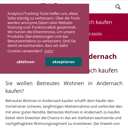
Analytics/Tracking-Tools helfen uns, diese
Seite ständig zu verbessern. Über die Tools
Betreutes Wohnen in Andernach kaufen
werden anonyme Daten über Website-
Nutzung und -Funktionalität gesammelt.
Wir nutzen die Erkenntnisse, um unsere
DASINVEST
Service
Betreutes Wohnen kaufen
Produkte, Dienstleistungen und das
Benutzererlebnis zu verbessern. Sind Sie
damit einverstanden, dass wir dafür
Cookies verwenden?
mehr
Betreutes Wohnen in Andernach
ablehnen
akzeptieren
Betreutes Wohnen in Andernach kaufen
Sie wollen Betreutes Wohnen in Andernach
kaufen?
Betreutes Wohnen in Andernach kaufen schafft dem Käufer den
Vorteil einer sicheren, langfristigen Mieteinnahme und verbindet dies
mit einer guten Rendite. Betreutes Wohnen in Andernach zu kaufen
bietet dem Erwerber die Chance in das am stärksten wachsende und
nachgefragteste Wohnungssegment zu investieren. Der Erwerb von