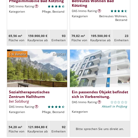
Pflegeimmobilie Bad Kötzting
Betreutes Wohnen Bad
Kötzting
DAS Immo Rating
DAS Immo Rating
Kategorien
Pflege, Bestand
Kategorien
Betreutes Wohnen,
Bestand
65,56 m²
159.900,00 €
93
79,82 m²
195.500,00 €
23
Fläche von
Kaufpreise ab
Ein­heiten
Fläche von
Kaufpreise ab
Ein­heiten
5 % Rendite
DA00581
Sozialtherapeutisches
Ein passendes Objekt befindet
Zentrum Hallthurm
sich in Vorbereitung.
bei Salzburg
DAS Immo Rating
Aktuell in Prüfung
DAS Immo Rating
Kategorien
Kategorien
Pflege, Bestand
54,20 m²
121.984,80 €
92
Bitte sprechen Sie uns direkt an.
Fläche von
Kaufpreise ab
Ein­heiten