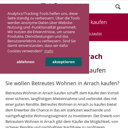
Analytics/Tracking-Tools helfen uns, diese
Seite ständig zu verbessern. Über die Tools
Betreutes Wohnen in Arrach kaufen
werden anonyme Daten über Website-
Nutzung und -Funktionalität gesammelt.
Wir nutzen die Erkenntnisse, um unsere
DASINVEST
Service
Betreutes Wohnen kaufen
Produkte, Dienstleistungen und das
Benutzererlebnis zu verbessern. Sind Sie
damit einverstanden, dass wir dafür
Cookies verwenden?
mehr
Betreutes Wohnen in Arrach
ablehnen
akzeptieren
Betreutes Wohnen in Arrach kaufen
Sie wollen Betreutes Wohnen in Arrach kaufen?
Betreutes Wohnen in Arrach kaufen schafft dem Käufer den Vorteil
einer sicheren, langfristigen Mieteinnahme und verbindet dies mit
einer guten Rendite. Betreutes Wohnen in Arrach zu kaufen bietet
dem Erwerber die Chance in das am stärksten wachsende und
nachgefragteste Wohnungssegment zu investieren. Der Erwerb von
Betreutem Wohnen in Arrach gibt dem Käufer die Möglichkeit, von
sicherer Rendite und nachhaltiger Nachfrage zu profitieren.