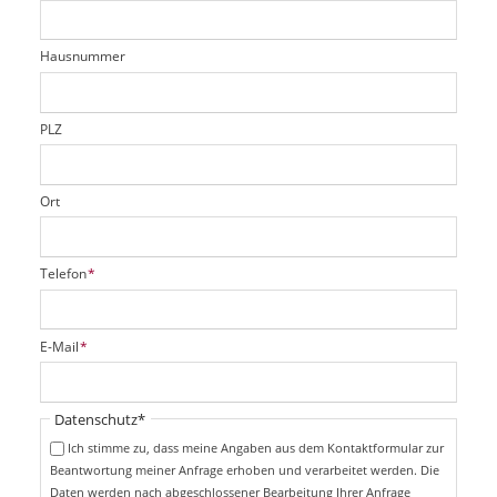
e
h
e
l
t
r
d
Hausnummer
f
e
l
d
PLZ
Ort
P
Telefon
*
f
l
i
P
E-Mail
*
c
f
h
l
t
i
Pflichtfeld
Datenschutz
*
f
c
e
Ich stimme zu, dass meine Angaben aus dem Kontaktformular zur
h
l
Beantwortung meiner Anfrage erhoben und verarbeitet werden. Die
t
d
Daten werden nach abgeschlossener Bearbeitung Ihrer Anfrage
f