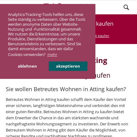
Analytics/Tracking-Tools helfen uns, diese
Seite ständig zu verbessern. Über die Tools
Betreutes Wohnen in Atting kaufen
werden anonyme Daten über Website-
Nutzung und -Funktionalität gesammelt.
Wir nutzen die Erkenntnisse, um unsere
DASINVEST
Service
Betreutes Wohnen kaufen
Produkte, Dienstleistungen und das
Benutzererlebnis zu verbessern. Sind Sie
damit einverstanden, dass wir dafür
Cookies verwenden?
mehr
Betreutes Wohnen in Atting
ablehnen
akzeptieren
Betreutes Wohnen in Atting kaufen
Sie wollen Betreutes Wohnen in Atting kaufen?
Betreutes Wohnen in Atting kaufen schafft dem Käufer den Vorteil
einer sicheren, langfristigen Mieteinnahme und verbindet dies mit
einer guten Rendite. Betreutes Wohnen in Atting zu kaufen bietet
dem Erwerber die Chance in das am stärksten wachsende und
nachgefragteste Wohnungssegment zu investieren. Der Erwerb von
Betreutem Wohnen in Atting gibt dem Käufer die Möglichkeit, von
sicherer Rendite und nachhaltiger Nachfrage zu profitieren.