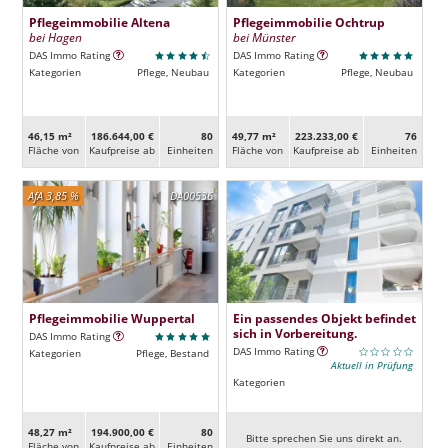
Pflegeimmobilie Altena
Pflegeimmobilie Ochtrup
bei Hagen
bei Münster
DAS Immo Rating
DAS Immo Rating
Kategorien
Pflege, Neubau
Kategorien
Pflege, Neubau
46,15 m²
186.644,00 €
80
49,77 m²
223.233,00 €
76
Fläche von
Kaufpreise ab
Ein­heiten
Fläche von
Kaufpreise ab
Ein­heiten
AfA 3,85 %
DA00536
Pflegeimmobilie Wuppertal
Ein passendes Objekt befindet
sich in Vorbereitung.
DAS Immo Rating
DAS Immo Rating
Kategorien
Pflege, Bestand
Aktuell in Prüfung
Kategorien
48,27 m²
194.900,00 €
80
Bitte sprechen Sie uns direkt an.
Fläche von
Kaufpreise ab
Ein­heiten