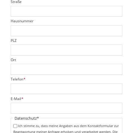
Straße
f
d
c
t
e
h
e
l
t
r
d
Hausnummer
f
e
l
d
PLZ
Ort
P
Telefon
*
f
l
i
P
E-Mail
*
c
f
h
l
t
i
Pflichtfeld
Datenschutz
*
f
c
e
Ich stimme zu, dass meine Angaben aus dem Kontaktformular zur
h
l
Beantwortung meiner Anfrage erhoben und verarbeitet werden. Die
t