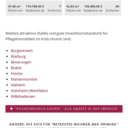
47,40 m²
174.768,50 €
7
42,83 m²
156.885,95 €
60
Fläche von
Kaufpreise ab
Ein­heiten
Fläche von
Kaufpreise ab
Ein­heiten
Weitere attraktive Städte und gute Investitionsstandorte für
Pflegeimmobilien im Kreis Höxter sind:
Borgentreich
Warburg
Beverungen
Brakel
Höxter
Marienmünster
Nieheim
Steinheim (Westfalen)
Willebadessen
"PFLEGEIMMOBILIE KAUFEN" - ALLE OBJEKTE IN DER ÜBERSICHT
ANDERE, DIE SICH FÜR "BETREUTES WOHNEN BAD DRIBURG"