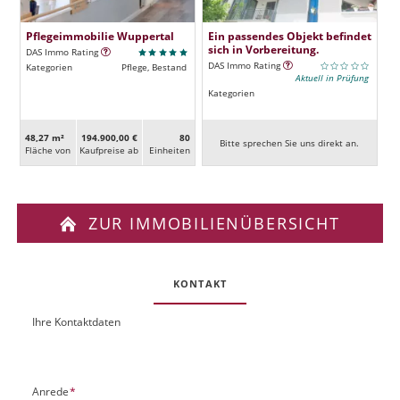
Pflegeimmobilie Wuppertal
Ein passendes Objekt befindet
sich in Vorbereitung.
DAS Immo Rating
DAS Immo Rating
Kategorien
Pflege, Bestand
Aktuell in Prüfung
Kategorien
48,27 m²
194.900,00 €
80
Bitte sprechen Sie uns direkt an.
Fläche von
Kaufpreise ab
Ein­heiten
ZUR IMMOBILIENÜBERSICHT
KONTAKT
Ihre Kontaktdaten
O
U
b
R
j
L
e
P
Anrede
*
k