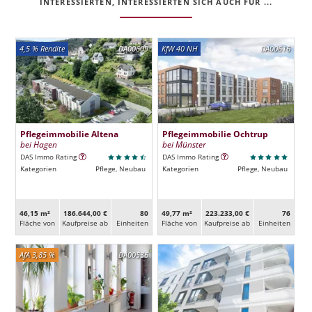
INTERESSIERTEN, INTERESSIERTEN SICH AUCH FÜR ...
4,5 % Rendite
DA00609
KfW 40 NH
DA00616
Pflegeimmobilie Altena
Pflegeimmobilie Ochtrup
bei Hagen
bei Münster
DAS Immo Rating
DAS Immo Rating
Kategorien
Pflege, Neubau
Kategorien
Pflege, Neubau
46,15 m²
186.644,00 €
80
49,77 m²
223.233,00 €
76
Fläche von
Kaufpreise ab
Ein­heiten
Fläche von
Kaufpreise ab
Ein­heiten
AfA 3,85 %
DA00536