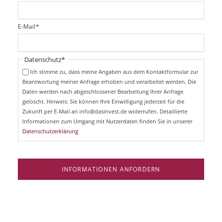
f
l
i
P
E-Mail
*
c
f
h
l
t
i
Pflichtfeld
Datenschutz
*
f
c
e
Ich stimme zu, dass meine Angaben aus dem Kontaktformular zur
h
l
Beantwortung meiner Anfrage erhoben und verarbeitet werden. Die
t
d
Daten werden nach abgeschlossener Bearbeitung Ihrer Anfrage
f
e
gelöscht. Hinweis: Sie können Ihre Einwilligung jederzeit für die
l
Zukunft per E-Mail an info@dasinvest.de widerrufen. Detaillierte
d
Informationen zum Umgang mit Nutzerdaten finden Sie in unserer
Datenschutzerklärung
INFORMATIONEN ANFORDERN