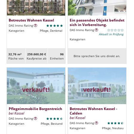
Betreutes Wohnen Kassel
Ein passendes Objekt befindet
sich in Vorbereitung.
DAS Immo Rating
DAS Immo Rating
Kategorien
Pflege, Denkmal
Aktuell in Prüfung
Kategorien
32,76 m²
259.660,00 €
96
Bitte sprechen Sie uns direkt an.
Fläche von
Kaufpreise ab
Ein­heiten
verkauft!
verkauft!
Pflegeimmobilie Borgentreich
Betreutes Wohnen Kassel -
bei Kassel
Calden
bei Kassel
DAS Immo Rating
DAS Immo Rating
Kategorien
Pflege, Bestand
Kategorien
Pflege, Neubau