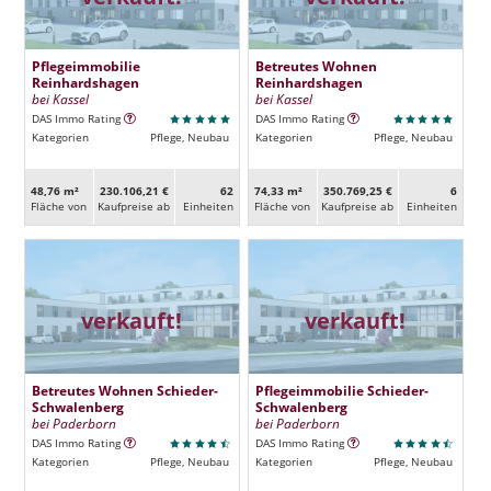
Pflegeimmobilie
Betreutes Wohnen
Reinhardshagen
Reinhardshagen
bei Kassel
bei Kassel
DAS Immo Rating
DAS Immo Rating
Kategorien
Pflege, Neubau
Kategorien
Pflege, Neubau
48,76 m²
230.106,21 €
62
74,33 m²
350.769,25 €
6
Fläche von
Kaufpreise ab
Ein­heiten
Fläche von
Kaufpreise ab
Ein­heiten
verkauft!
verkauft!
Betreutes Wohnen Schieder-
Pflegeimmobilie Schieder-
Schwalenberg
Schwalenberg
bei Paderborn
bei Paderborn
DAS Immo Rating
DAS Immo Rating
Kategorien
Pflege, Neubau
Kategorien
Pflege, Neubau