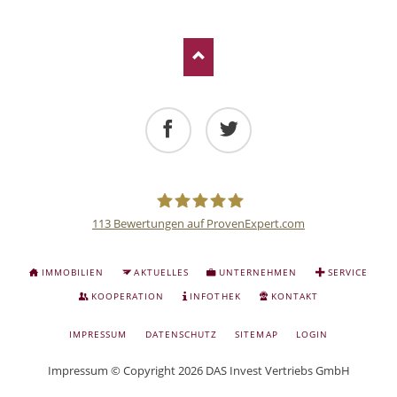
Facebook
Twitter
LinkedIn
Xing
E-mail
Facebook
Twitter
113
Bewertungen auf ProvenExpert.com
Deutsche
NAVIGATION
IMMOBILIEN
AKTUELLES
UNTERNEHMEN
SERVICE
ÜBERSPRINGEN
Anlage
KOOPERATION
INFOTHEK
KONTAKT
NAVIGATION
IMPRESSUM
DATENSCHUTZ
SITEMAP
LOGIN
und
ÜBERSPRINGEN
Impressum
© Copyright 2026 DAS Invest Vertriebs GmbH
Sachwert