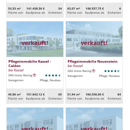
53,53 m²
141.438,50 €
54
63,07 m²
148.557,75 €
6
Fläche von
Kaufpreise ab
Ein­heiten
Fläche von
Kaufpreise ab
Ein­heiten
verkauft!
verkauft!
Pflegeimmobilie Kassel -
Pflegeimmobilie Neuenstein
Calden
bei Kassel
bei Kassel
DAS Immo Rating
DAS Immo Rating
Kategorien
Pflege, Neubau
Kategorien
Pflege, Neubau
45,86 m²
151.843,12 €
65
51,94 m²
196.558,00 €
84
Fläche von
Kaufpreise ab
Ein­heiten
Fläche von
Kaufpreise ab
Ein­heiten
verkauft!
verkauft!