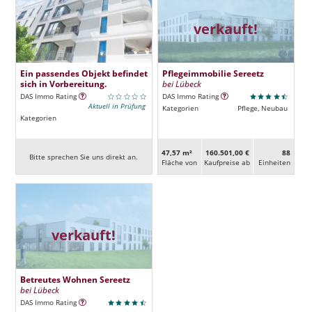
verkauft!
Ein passendes Objekt befindet
Pflegeimmobilie Sereetz
sich in Vorbereitung.
bei Lübeck
DAS Immo Rating
DAS Immo Rating
Aktuell in Prüfung
Kategorien
Pflege, Neubau
Kategorien
47,57 m²
160.501,00 €
88
Bitte sprechen Sie uns direkt an.
Fläche von
Kaufpreise ab
Ein­heiten
verkauft!
Betreutes Wohnen Sereetz
bei Lübeck
DAS Immo Rating