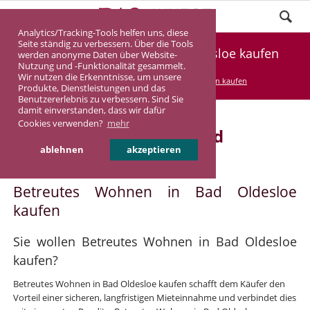
Analytics/Tracking-Tools helfen uns, diese
Seite ständig zu verbessern. Über die Tools
Betreutes Wohnen in Bad Oldesloe kaufen
werden anonyme Daten über Website-
Nutzung und -Funktionalität gesammelt.
Wir nutzen die Erkenntnisse, um unsere
DASINVEST
Service
Betreutes Wohnen kaufen
Produkte, Dienstleistungen und das
Benutzererlebnis zu verbessern. Sind Sie
damit einverstanden, dass wir dafür
Cookies verwenden?
mehr
Betreutes Wohnen in Bad
ablehnen
akzeptieren
Oldesloe
Betreutes Wohnen in Bad Oldesloe
kaufen
Sie wollen Betreutes Wohnen in Bad Oldesloe
kaufen?
Betreutes Wohnen in Bad Oldesloe kaufen schafft dem Käufer den
Vorteil einer sicheren, langfristigen Mieteinnahme und verbindet dies