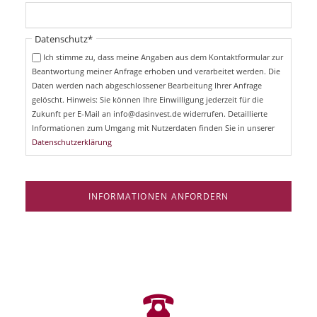
f
h
l
t
i
Pflichtfeld
Datenschutz
*
f
c
e
Ich stimme zu, dass meine Angaben aus dem Kontaktformular zur
h
l
Beantwortung meiner Anfrage erhoben und verarbeitet werden. Die
t
d
Daten werden nach abgeschlossener Bearbeitung Ihrer Anfrage
f
e
gelöscht. Hinweis: Sie können Ihre Einwilligung jederzeit für die
l
Zukunft per E-Mail an info@dasinvest.de widerrufen. Detaillierte
d
Informationen zum Umgang mit Nutzerdaten finden Sie in unserer
Datenschutzerklärung
INFORMATIONEN ANFORDERN