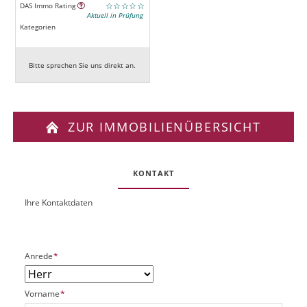
DAS Immo Rating
Aktuell in Prüfung
Kategorien
Bitte sprechen Sie uns direkt an.
ZUR IMMOBILIENÜBERSICHT
KONTAKT
Ihre Kontaktdaten
O
U
b
R
j
L
e
P
Anrede
*
k
f
t
l
P
P
Vorname
*
i
l
f