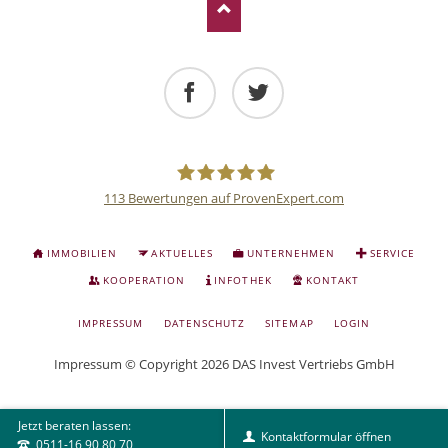
Facebook
Twitter
113
Bewertungen auf ProvenExpert.com
Deutsche
NAVIGATION
IMMOBILIEN
AKTUELLES
UNTERNEHMEN
SERVICE
ÜBERSPRINGEN
Anlage
KOOPERATION
INFOTHEK
KONTAKT
NAVIGATION
IMPRESSUM
DATENSCHUTZ
SITEMAP
LOGIN
und
ÜBERSPRINGEN
Impressum
© Copyright 2026 DAS Invest Vertriebs GmbH
Sachwert
Jetzt beraten lassen:
Investitionen
Kontaktformular öffnen
0511-16 90 80 70