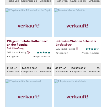
Fläche von
Kaufpreise ab
Ein­heiten
Fläche von
Kaufpreise ab
Ein­heiten
verkauft!
verkauft!
Pflegeimmobilie Röthenbach
Betreutes Wohnen Scheßlitz
an der Pegnitz
bei Bamberg
bei Nürnberg
DAS Immo Rating
DAS Immo Rating
Kategorien
Pflege, Neubau
Kategorien
Pflege, Neubau
41,93 m²
146.620,68 €
128
40,27 m²
136.303,00 €
63
Fläche von
Kaufpreise ab
Ein­heiten
Fläche von
Kaufpreise ab
Ein­heiten
verkauft!
verkauft!