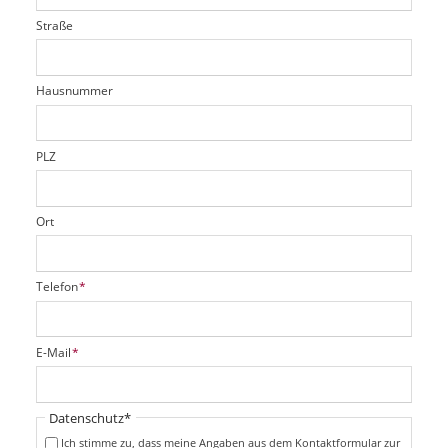
t
l
i
l
Straße
f
d
c
t
e
h
e
l
t
r
d
Hausnummer
f
e
l
d
PLZ
Ort
P
Telefon
*
f
l
i
P
E-Mail
*
c
f
h
l
t
i
Pflichtfeld
Datenschutz
*
f
c
e
Ich stimme zu, dass meine Angaben aus dem Kontaktformular zur
h