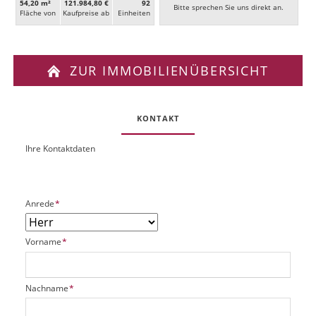
54,20 m²
121.984,80 €
92
Bitte sprechen Sie uns direkt an.
Fläche von
Kaufpreise ab
Ein­heiten
ZUR IMMOBILIENÜBERSICHT
KONTAKT
Ihre Kontaktdaten
O
U
b
R
j
L
e
P
Anrede
*
k
f
t
l
P
P
Vorname
*
i
l
f
c
a
l
h
t
i
t
P
Nachname
*
z
c
f
f
h
h
e
l
a