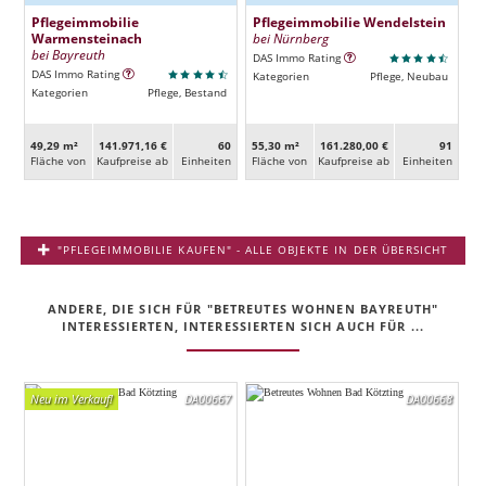
Pflegeimmobilie
Pflegeimmobilie Wendelstein
Warmensteinach
bei Nürnberg
bei Bayreuth
DAS Immo Rating
DAS Immo Rating
Kategorien
Pflege, Neubau
Kategorien
Pflege, Bestand
49,29 m²
141.971,16 €
60
55,30 m²
161.280,00 €
91
Fläche von
Kaufpreise ab
Ein­heiten
Fläche von
Kaufpreise ab
Ein­heiten
"PFLEGEIMMOBILIE KAUFEN" - ALLE OBJEKTE IN DER ÜBERSICHT
ANDERE, DIE SICH FÜR "BETREUTES WOHNEN BAYREUTH"
INTERESSIERTEN, INTERESSIERTEN SICH AUCH FÜR ...
Neu im Verkauf!
DA00667
DA00668