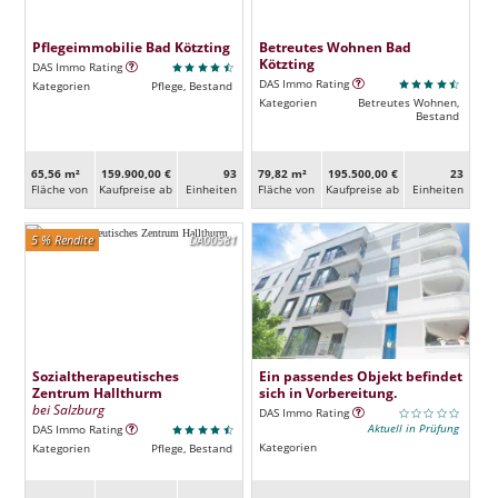
Pflegeimmobilie Bad Kötzting
Betreutes Wohnen Bad
Kötzting
DAS Immo Rating
DAS Immo Rating
Kategorien
Pflege, Bestand
Kategorien
Betreutes Wohnen,
Bestand
65,56 m²
159.900,00 €
93
79,82 m²
195.500,00 €
23
Fläche von
Kaufpreise ab
Ein­heiten
Fläche von
Kaufpreise ab
Ein­heiten
5 % Rendite
DA00581
Sozialtherapeutisches
Ein passendes Objekt befindet
Zentrum Hallthurm
sich in Vorbereitung.
bei Salzburg
DAS Immo Rating
Aktuell in Prüfung
DAS Immo Rating
Kategorien
Kategorien
Pflege, Bestand