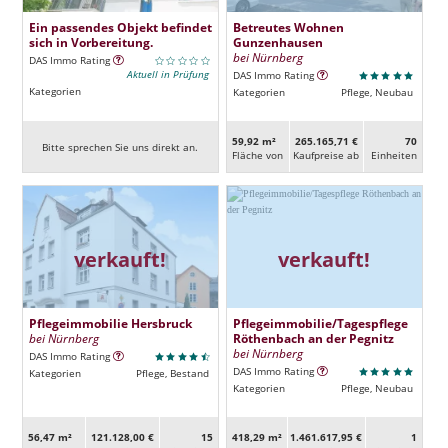
Ein passendes Objekt befindet
Betreutes Wohnen
sich in Vorbereitung.
Gunzenhausen
bei Nürnberg
DAS Immo Rating
Aktuell in Prüfung
DAS Immo Rating
Kategorien
Kategorien
Pflege, Neubau
59,92 m²
265.165,71 €
70
Bitte sprechen Sie uns direkt an.
Fläche von
Kaufpreise ab
Ein­heiten
verkauft!
verkauft!
Pflegeimmobilie Hersbruck
Pflegeimmobilie/Tagespflege
bei Nürnberg
Röthenbach an der Pegnitz
bei Nürnberg
DAS Immo Rating
DAS Immo Rating
Kategorien
Pflege, Bestand
Kategorien
Pflege, Neubau
56,47 m²
121.128,00 €
15
418,29 m²
1.461.617,95 €
1