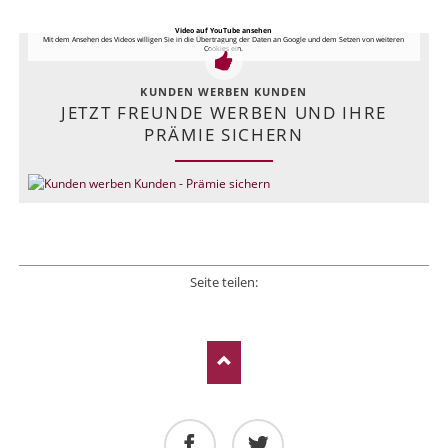
Video auf YouTube ansehen
Mit dem Ansehen des Videos willigen Sie in die Übertragung der Daten an Google und dem Setzen von weiteren
Cookies ein.
KUNDEN WERBEN KUNDEN
JETZT FREUNDE WERBEN UND IHRE
PRÄMIE SICHERN
Seite teilen:
Facebook
Twitter
LinkedIn
Xing
E-mail