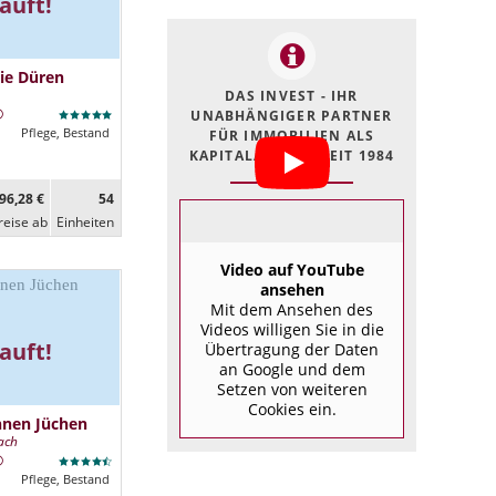
auft!
ie Düren
DAS INVEST - IHR
UNABHÄNGIGER PARTNER
Pflege, Bestand
FÜR IMMOBILIEN ALS
KAPITALANLAGE SEIT 1984
96,28 €
54
reise ab
Ein­heiten
Video auf YouTube
ansehen
Mit dem Ansehen des
Videos willigen Sie in die
auft!
Übertragung der Daten
an Google und dem
Setzen von weiteren
Cookies ein.
hnen Jüchen
ach
Pflege, Bestand