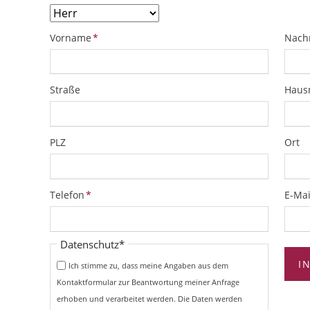
Pflichtfeld
Pflich
Vorname
*
Nach
Straße
Hau
PLZ
Ort
Pflichtfeld
Pflich
Telefon
*
E-Mai
Pflichtfeld
Datenschutz
*
I
Ich stimme zu, dass meine Angaben aus dem
Kontaktformular zur Beantwortung meiner Anfrage
erhoben und verarbeitet werden. Die Daten werden