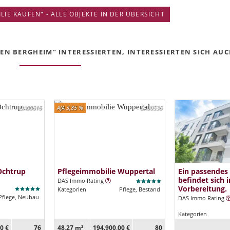
IE KAUFEN" - ALLE OBJEKTE IN DER ÜBERSICHT
N BERGHEIM" INTERESSIERTEN, INTERESSIERTEN SICH AUCH
DA00616
AfA 3,85 %
DA00536
Ochtrup
Pflegeimmobilie Wuppertal
Ein passendes
befindet sich i
DAS Immo Rating
Vorbereitung.
Kategorien
Pflege, Bestand
Pflege, Neubau
DAS Immo Rating
Kategorien
0 €
76
48,27 m²
194.900,00 €
80