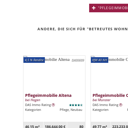
"PFLEGEIMMOBIL
ANDERE, DIE SICH FÜR "BETREUTES WOHNE
4,5 % Rendite
DA00609
KfW 40 NH
Pflegeimmobilie Altena
Pflegeimmobilie 
bei Hagen
bei Münster
DAS Immo Rating
DAS Immo Rating
Kategorien
Pflege, Neubau
Kategorien
46,15 m²
186.644,00 €
80
49,77 m²
223.233,0