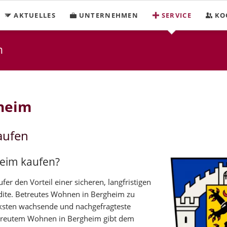
AKTUELLES
UNTERNEHMEN
SERVICE
KO
n
gheim
aufen
heim kaufen?
r den Vorteil einer sicheren, langfristigen
dite. Betreutes Wohnen in Bergheim zu
rksten wachsende und nachgefragteste
treutem Wohnen in Bergheim gibt dem