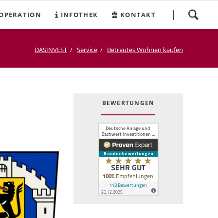
Navigation
OPERATION
INFOTHEK
KONTAKT
überspringen
DASINVEST
Service
Betreutes Wohnen kaufen
BEWERTUNGEN