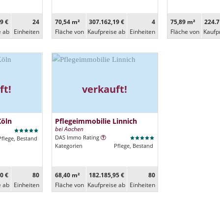
9 €
24
70,54 m²
307.162,19 €
4
75,89 m²
224.7
e ab
Ein­heiten
Fläche von
Kaufpreise ab
Ein­heiten
Fläche von
Kaufp
ft!
verkauft!
Köln
Pflegeimmobilie Linnich
bei Aachen
DAS Immo Rating
Pflege, Bestand
Kategorien
Pflege, Bestand
0 €
80
68,40 m²
182.185,95 €
80
e ab
Ein­heiten
Fläche von
Kaufpreise ab
Ein­heiten