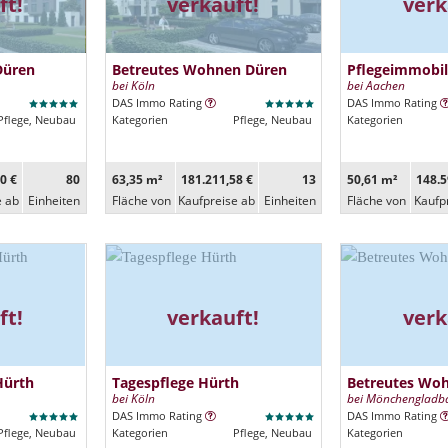
ft!
verkauft!
verk
Düren
Betreutes Wohnen Düren
Pflegeimmobil
bei Köln
bei Aachen
DAS Immo Rating
DAS Immo Rating
Pflege, Neubau
Kategorien
Pflege, Neubau
Kategorien
0 €
80
63,35 m²
181.211,58 €
13
50,61 m²
148.5
e ab
Ein­heiten
Fläche von
Kaufpreise ab
Ein­heiten
Fläche von
Kaufp
ft!
verkauft!
verk
Hürth
Tagespflege Hürth
Betreutes Wo
bei Köln
bei Mönchengladb
DAS Immo Rating
DAS Immo Rating
Pflege, Neubau
Kategorien
Pflege, Neubau
Kategorien