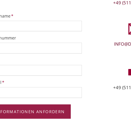
+49 (511
tfeld
name
*
snummer
INFO@D
tfeld
l
*
+49 (511
NFORMATIONEN ANFORDERN