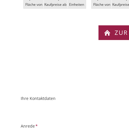
Fläche von
Kaufpreise ab
Ein­heiten
Fläche von
Kaufpreis
ZUR
Ihre Kontaktdaten
ObjektPlatzhalter
URL
Pflichtfeld
Anrede
*