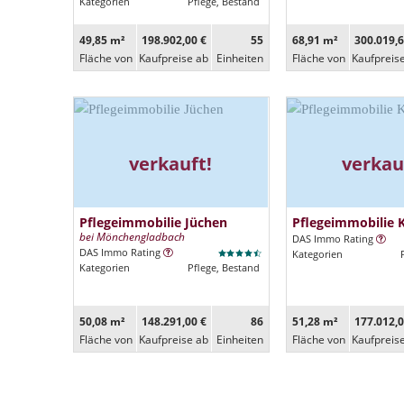
Kategorien
Pflege, Bestand
49,85 m²
198.902,00 €
55
68,91 m²
300.019,6
Fläche von
Kaufpreise ab
Ein­heiten
Fläche von
Kaufpreis
verkauft!
verkau
Pflegeimmobilie Jüchen
Pflegeimmobilie 
bei Mönchengladbach
DAS Immo Rating
DAS Immo Rating
Kategorien
Kategorien
Pflege, Bestand
50,08 m²
148.291,00 €
86
51,28 m²
177.012,0
Fläche von
Kaufpreise ab
Ein­heiten
Fläche von
Kaufpreis