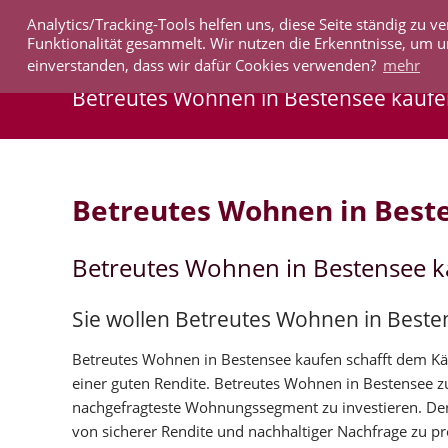
Analytics/Tracking-Tools helfen uns, diese Seite ständig zu
IMMOBILIEN
Funktionalität gesammelt. Wir nutzen die Erkenntnisse, um u
einverstanden, dass wir dafür Cookies verwenden?
mehr
Betreutes Wohnen in Bestensee kauf
Betreutes Wohnen in Best
Betreutes Wohnen in Bestensee 
Sie wollen Betreutes Wohnen in Beste
Betreutes Wohnen in Bestensee kaufen schafft dem Käuf
einer guten Rendite. Betreutes Wohnen in Bestensee 
nachgefragteste Wohnungssegment zu investieren. Der
von sicherer Rendite und nachhaltiger Nachfrage zu pro