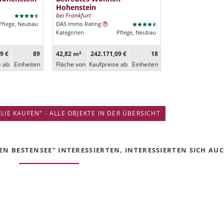
Hohenstein
bei Frankfurt
Pflege, Neubau
DAS Immo Rating
Kategorien
Pflege, Neubau
9 €
89
42,82 m²
242.171,09 €
18
e ab
Ein­heiten
Fläche von
Kaufpreise ab
Ein­heiten
IE KAUFEN" - ALLE OBJEKTE IN DER ÜBERSICHT
N BESTENSEE" INTERESSIERTEN, INTERESSIERTEN SICH AUCH