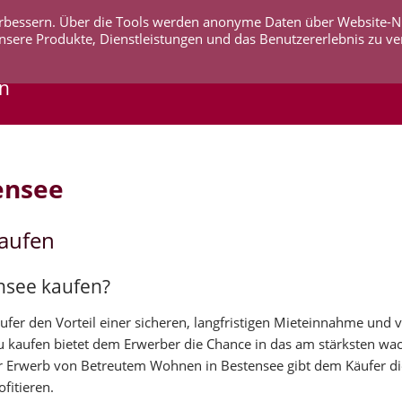
 verbessern. Über die Tools werden anonyme Daten über Website-
AKTUELLES
UNTERNEHMEN
SERVICE
KO
nsere Produkte, Dienstleistungen und das Benutzererlebnis zu ve
en
ensee
kaufen
nsee kaufen?
er den Vorteil einer sicheren, langfristigen Mieteinnahme und v
zu kaufen bietet dem Erwerber die Chance in das am stärksten w
 Erwerb von Betreutem Wohnen in Bestensee gibt dem Käufer die
fitieren.