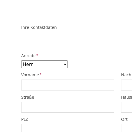
Ihre Kontaktdaten
ObjektPlatzhalter
URL
Pflichtfeld
Anrede
*
Pflichtfeld
Pflich
Vorname
*
Nach
Straße
Hau
PLZ
Ort