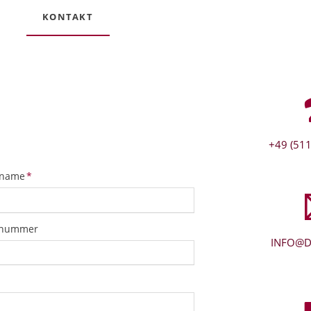
KONTAKT
+49 (511
tfeld
name
*
snummer
INFO@D