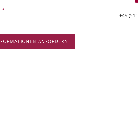
tfeld
l
*
+49 (511
NFORMATIONEN ANFORDERN