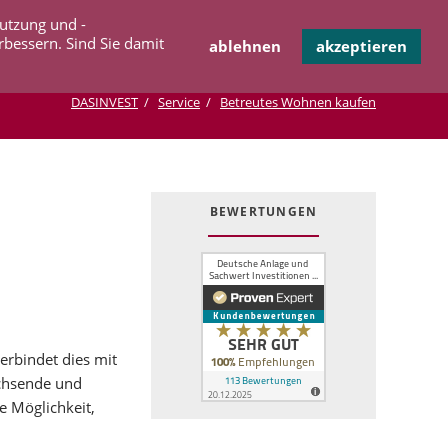
Navigation
Nutzung und -
OPERATION
INFOTHEK
KONTAKT
überspringen
rbessern. Sind Sie damit
ablehnen
akzeptieren
DASINVEST
Service
Betreutes Wohnen kaufen
BEWERTUNGEN
erbindet dies mit
achsende und
 Möglichkeit,