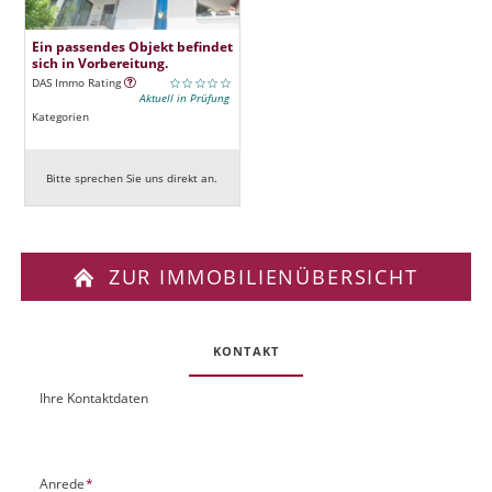
Ein passendes Objekt befindet
sich in Vorbereitung.
DAS Immo Rating
Aktuell in Prüfung
Kategorien
Bitte sprechen Sie uns direkt an.
ZUR IMMOBILIENÜBERSICHT
KONTAKT
Ihre Kontaktdaten
O
U
b
R
j
L
e
P
Anrede
*
k