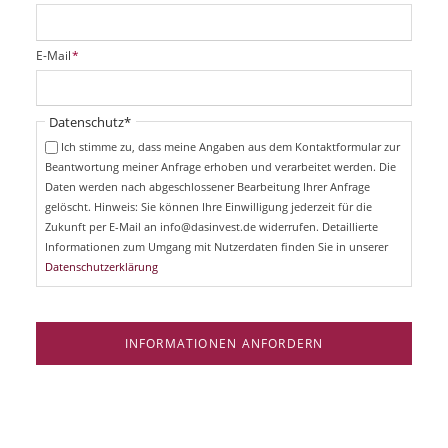
f
l
i
P
E-Mail
*
c
f
h
l
t
i
Pflichtfeld
Datenschutz
*
f
c
e
Ich stimme zu, dass meine Angaben aus dem Kontaktformular zur
h
l
Beantwortung meiner Anfrage erhoben und verarbeitet werden. Die
t
d
Daten werden nach abgeschlossener Bearbeitung Ihrer Anfrage
f
e
gelöscht. Hinweis: Sie können Ihre Einwilligung jederzeit für die
l
Zukunft per E-Mail an info@dasinvest.de widerrufen. Detaillierte
d
Informationen zum Umgang mit Nutzerdaten finden Sie in unserer
Datenschutzerklärung
INFORMATIONEN ANFORDERN