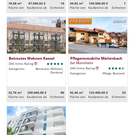
18,68 m²
47.069,82 €
16
44,82 m²
145.000,00 €
1
Fläche von
Kaufpreise ab
Ein­heiten
Fläche von
Kaufpreise ab
Ein­heiten
Denkmal-AfA
DA00654
4,8 % Rendite!
DA00529
Betreutes Wohnen Kassel
Pflegeimmobilie Mörlenbach
bei Mannheim
DAS Immo Rating
DAS Immo Rating
Kategorien
Betreutes Wohnen,
Denkmal
Kategorien
Pflege, Bestand
32,76 m²
259.660,00 €
96
42,46 m²
123.400,00 €
33
Fläche von
Kaufpreise ab
Ein­heiten
Fläche von
Kaufpreise ab
Ein­heiten