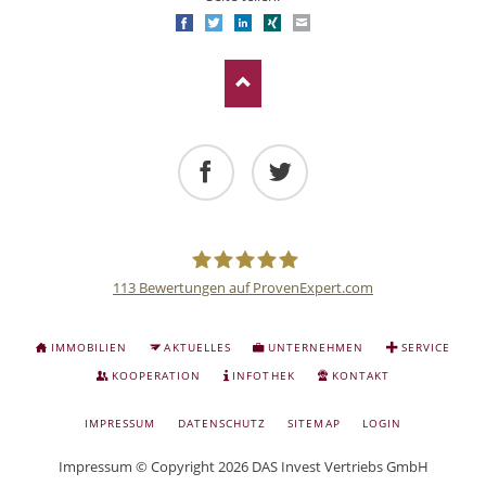
Facebook
Twitter
LinkedIn
Xing
E-mail
Facebook
Twitter
113
Bewertungen auf ProvenExpert.com
Deutsche
NAVIGATION
IMMOBILIEN
AKTUELLES
UNTERNEHMEN
SERVICE
ÜBERSPRINGEN
Anlage
KOOPERATION
INFOTHEK
KONTAKT
NAVIGATION
IMPRESSUM
DATENSCHUTZ
SITEMAP
LOGIN
und
ÜBERSPRINGEN
Impressum
© Copyright 2026 DAS Invest Vertriebs GmbH