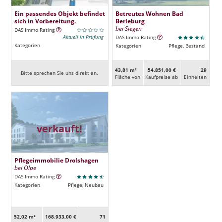
Ein passendes Objekt befindet
Betreutes Wohnen Bad
sich in Vorbereitung.
Berleburg
bei Siegen
DAS Immo Rating
Aktuell in Prüfung
DAS Immo Rating
Kategorien
Kategorien
Pflege, Bestand
43,81 m²
54.851,00 €
29
Bitte sprechen Sie uns direkt an.
Fläche von
Kaufpreise ab
Ein­heiten
verkauft!
Pflegeimmobilie Drolshagen
bei Olpe
DAS Immo Rating
Kategorien
Pflege, Neubau
52,02 m²
168.933,00 €
71