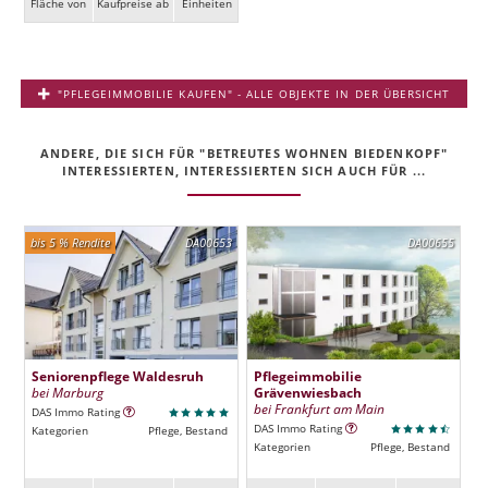
Fläche von
Kaufpreise ab
Ein­heiten
"PFLEGEIMMOBILIE KAUFEN" - ALLE OBJEKTE IN DER ÜBERSICHT
ANDERE, DIE SICH FÜR "BETREUTES WOHNEN BIEDENKOPF"
INTERESSIERTEN, INTERESSIERTEN SICH AUCH FÜR ...
bis 5 % Rendite
DA00653
DA00655
Seniorenpflege Waldesruh
Pflegeimmobilie
bei Marburg
Grävenwiesbach
bei Frankfurt am Main
DAS Immo Rating
DAS Immo Rating
Kategorien
Pflege, Bestand
Kategorien
Pflege, Bestand