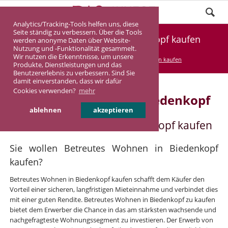
Analytics/Tracking-Tools helfen uns, diese
Seite ständig zu verbessern. Über die Tools
Betreutes Wohnen in Biedenkopf kaufen
werden anonyme Daten über Website-
Nutzung und -Funktionalität gesammelt.
Wir nutzen die Erkenntnisse, um unsere
DASINVEST
Service
Betreutes Wohnen kaufen
Produkte, Dienstleistungen und das
Benutzererlebnis zu verbessern. Sind Sie
damit einverstanden, dass wir dafür
Cookies verwenden?
mehr
Betreutes Wohnen in Biedenkopf
ablehnen
akzeptieren
Betreutes Wohnen in Biedenkopf kaufen
Sie wollen Betreutes Wohnen in Biedenkopf
kaufen?
Betreutes Wohnen in Biedenkopf kaufen schafft dem Käufer den
Vorteil einer sicheren, langfristigen Mieteinnahme und verbindet dies
mit einer guten Rendite. Betreutes Wohnen in Biedenkopf zu kaufen
bietet dem Erwerber die Chance in das am stärksten wachsende und
nachgefragteste Wohnungssegment zu investieren. Der Erwerb von