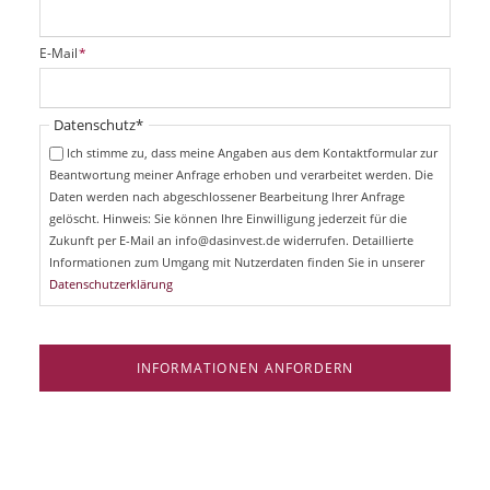
f
l
i
P
E-Mail
*
c
f
h
l
t
i
Pflichtfeld
Datenschutz
*
f
c
e
Ich stimme zu, dass meine Angaben aus dem Kontaktformular zur
h
l
Beantwortung meiner Anfrage erhoben und verarbeitet werden. Die
t
d
Daten werden nach abgeschlossener Bearbeitung Ihrer Anfrage
f
e
gelöscht. Hinweis: Sie können Ihre Einwilligung jederzeit für die
l
Zukunft per E-Mail an info@dasinvest.de widerrufen. Detaillierte
d
Informationen zum Umgang mit Nutzerdaten finden Sie in unserer
Datenschutzerklärung
INFORMATIONEN ANFORDERN