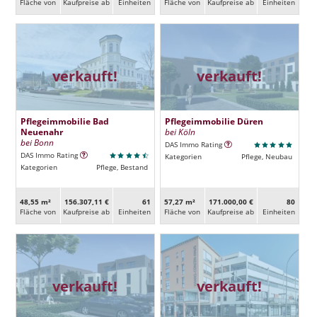
Fläche von
Kaufpreise ab
Ein­heiten
Fläche von
Kaufpreise ab
Ein­heiten
verkauft!
verkauft!
Pflegeimmobilie Bad
Pflegeimmobilie Düren
Neuenahr
bei Köln
bei Bonn
DAS Immo Rating
DAS Immo Rating
Kategorien
Pflege, Neubau
Kategorien
Pflege, Bestand
48,55 m²
156.307,11 €
61
57,27 m²
171.000,00 €
80
Fläche von
Kaufpreise ab
Ein­heiten
Fläche von
Kaufpreise ab
Ein­heiten
verkauft!
verkauft!