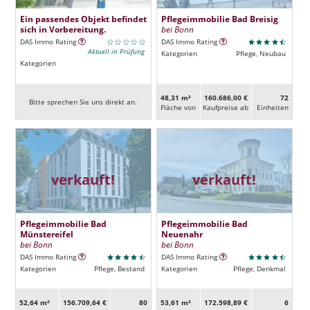
Ein passendes Objekt befindet
Pflegeimmobilie Bad Breisig
sich in Vorbereitung.
bei Bonn
DAS Immo Rating
DAS Immo Rating
Aktuell in Prüfung
Kategorien
Pflege, Neubau
Kategorien
48,31 m²
160.686,00 €
72
Bitte sprechen Sie uns direkt an.
Fläche von
Kaufpreise ab
Ein­heiten
verkauft!
verkauft!
Pflegeimmobilie Bad
Pflegeimmobilie Bad
Münstereifel
Neuenahr
bei Bonn
bei Bonn
DAS Immo Rating
DAS Immo Rating
Kategorien
Pflege, Bestand
Kategorien
Pflege, Denkmal
52,64 m²
156.709,64 €
80
53,61 m²
172.598,89 €
6