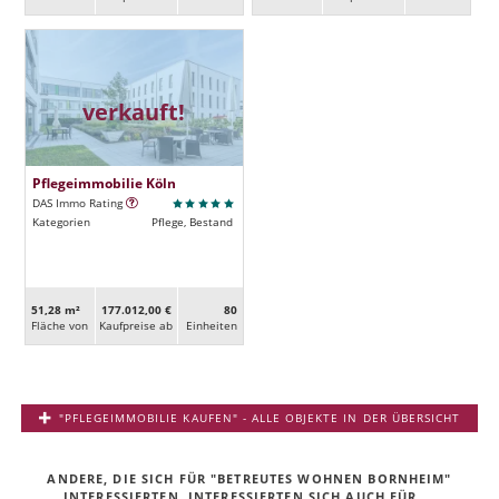
verkauft!
Pflegeimmobilie Köln
DAS Immo Rating
Kategorien
Pflege, Bestand
51,28 m²
177.012,00 €
80
Fläche von
Kaufpreise ab
Ein­heiten
"PFLEGEIMMOBILIE KAUFEN" - ALLE OBJEKTE IN DER ÜBERSICHT
ANDERE, DIE SICH FÜR "BETREUTES WOHNEN BORNHEIM"
INTERESSIERTEN, INTERESSIERTEN SICH AUCH FÜR ...