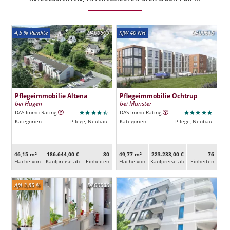
4,5 % Rendite
DA00609
KfW 40 NH
DA00616
Pflegeimmobilie Altena
Pflegeimmobilie Ochtrup
bei Hagen
bei Münster
DAS Immo Rating
DAS Immo Rating
Kategorien
Pflege, Neubau
Kategorien
Pflege, Neubau
46,15 m²
186.644,00 €
80
49,77 m²
223.233,00 €
76
Fläche von
Kaufpreise ab
Ein­heiten
Fläche von
Kaufpreise ab
Ein­heiten
AfA 3,85 %
DA00536