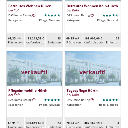
Betreutes Wohnen Düren
Betreutes Wohnen Köln-Hürth
bei Köln
bei Köln
DAS Immo Rating
DAS Immo Rating
Kategorien
Pflege, Neubau
Kategorien
Pflege, Bestand
63,35 m²
181.211,58 €
13
49,85 m²
198.902,00 €
55
Fläche von
Kaufpreise ab
Ein­heiten
Fläche von
Kaufpreise ab
Ein­heiten
verkauft!
verkauft!
Pflegeimmobilie Hürth
Tagespflege Hürth
bei Köln
bei Köln
DAS Immo Rating
DAS Immo Rating
Kategorien
Pflege, Neubau
Kategorien
Pflege, Neubau
68,91 m²
300.019,69 €
24
70,54 m²
307.162,19 €
4
Fläche von
Kaufpreise ab
Ein­heiten
Fläche von
Kaufpreise ab
Ein­heiten