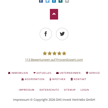
Facebook
Twitter
LinkedIn
Xing
E-mail
Facebook
Twitter
113
Bewertungen auf ProvenExpert.com
Deutsche
NAVIGATION
IMMOBILIEN
AKTUELLES
UNTERNEHMEN
SERVICE
ÜBERSPRINGEN
Anlage
KOOPERATION
INFOTHEK
KONTAKT
NAVIGATION
IMPRESSUM
DATENSCHUTZ
SITEMAP
LOGIN
und
ÜBERSPRINGEN
Impressum
© Copyright 2026 DAS Invest Vertriebs GmbH
Sachwert