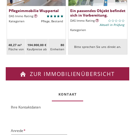
Pflegeimmobilie Wuppertal
Ein passendes Objekt befindet
sich in Vorbereitung.
DAS Immo Rating
DAS Immo Rating
Kategorien
Pflege, Bestand
Aktuell in Prüfung
Kategorien
48,27 m²
194.900,00 €
80
Bitte sprechen Sie uns direkt an.
Fläche von
Kaufpreise ab
Ein­heiten
ZUR IMMOBILIENÜBERSICHT
KONTAKT
Ihre Kontaktdaten
O
U
b
R
j
L
e
P
Anrede
*
k