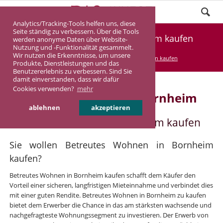
Analytics/Tracking-Tools helfen uns, diese
Seite ständig zu verbessern. Über die Tools
Betreutes Wohnen in Bornheim kaufen
werden anonyme Daten über Website-
Nutzung und -Funktionalität gesammelt.
Wir nutzen die Erkenntnisse, um unsere
DASINVEST
Service
Betreutes Wohnen kaufen
Produkte, Dienstleistungen und das
Benutzererlebnis zu verbessern. Sind Sie
damit einverstanden, dass wir dafür
Cookies verwenden?
mehr
Betreutes Wohnen in Bornheim
ablehnen
akzeptieren
Betreutes Wohnen in Bornheim kaufen
Sie wollen Betreutes Wohnen in Bornheim
kaufen?
Betreutes Wohnen in Bornheim kaufen schafft dem Käufer den
Vorteil einer sicheren, langfristigen Mieteinnahme und verbindet dies
mit einer guten Rendite. Betreutes Wohnen in Bornheim zu kaufen
bietet dem Erwerber die Chance in das am stärksten wachsende und
nachgefragteste Wohnungssegment zu investieren. Der Erwerb von