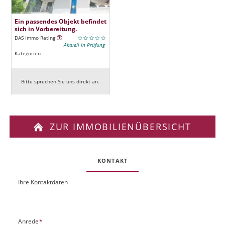
Ein passendes Objekt befindet
sich in Vorbereitung.
DAS Immo Rating
Aktuell in Prüfung
Kategorien
Bitte sprechen Sie uns direkt an.
ZUR IMMOBILIENÜBERSICHT
KONTAKT
Ihre Kontaktdaten
O
U
b
R
j
L
e
P
Anrede
*
k