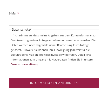
f
l
i
P
E-Mail
*
c
f
h
l
t
i
Pflichtfeld
Datenschutz
*
f
c
e
Ich stimme zu, dass meine Angaben aus dem Kontaktformular zur
h
l
Beantwortung meiner Anfrage erhoben und verarbeitet werden. Die
t
d
Daten werden nach abgeschlossener Bearbeitung Ihrer Anfrage
f
e
gelöscht. Hinweis: Sie können Ihre Einwilligung jederzeit für die
l
Zukunft per E-Mail an info@dasinvest.de widerrufen. Detaillierte
d
Informationen zum Umgang mit Nutzerdaten finden Sie in unserer
Datenschutzerklärung
INFORMATIONEN ANFORDERN