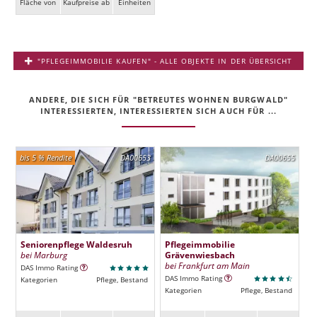
Fläche von
Kaufpreise ab
Ein­heiten
"PFLEGEIMMOBILIE KAUFEN" - ALLE OBJEKTE IN DER ÜBERSICHT
ANDERE, DIE SICH FÜR "BETREUTES WOHNEN BURGWALD"
INTERESSIERTEN, INTERESSIERTEN SICH AUCH FÜR ...
bis 5 % Rendite
DA00653
DA00655
Seniorenpflege Waldesruh
Pflegeimmobilie
bei Marburg
Grävenwiesbach
bei Frankfurt am Main
DAS Immo Rating
DAS Immo Rating
Kategorien
Pflege, Bestand
Kategorien
Pflege, Bestand