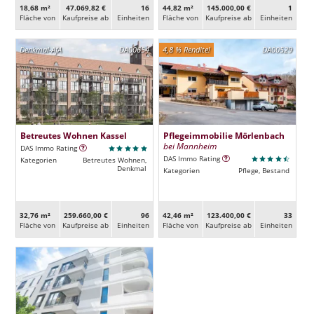
18,68 m²
47.069,82 €
16
44,82 m²
145.000,00 €
1
Fläche von
Kaufpreise ab
Ein­heiten
Fläche von
Kaufpreise ab
Ein­heiten
Denkmal-AfA
DA00654
4,8 % Rendite!
DA00529
Betreutes Wohnen Kassel
Pflegeimmobilie Mörlenbach
bei Mannheim
DAS Immo Rating
DAS Immo Rating
Kategorien
Betreutes Wohnen,
Denkmal
Kategorien
Pflege, Bestand
32,76 m²
259.660,00 €
96
42,46 m²
123.400,00 €
33
Fläche von
Kaufpreise ab
Ein­heiten
Fläche von
Kaufpreise ab
Ein­heiten