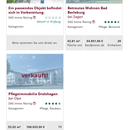
Ein passendes Objekt befindet
Betreutes Wohnen Bad
sich in Vorbereitung.
Berleburg
bei Siegen
DAS Immo Rating
Aktuell in Prüfung
DAS Immo Rating
Kategorien
Kategorien
Pflege, Bestand
43,81 m²
54.851,00 €
29
Bitte sprechen Sie uns direkt an.
Fläche von
Kaufpreise ab
Ein­heiten
verkauft!
Pflegeimmobilie Drolshagen
bei Olpe
DAS Immo Rating
Kategorien
Pflege, Neubau
52,02 m²
168.933,00 €
71