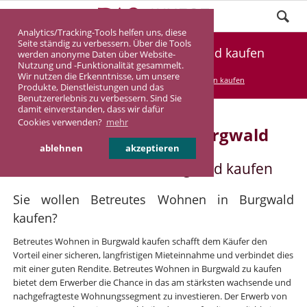
Analytics/Tracking-Tools helfen uns, diese
Seite ständig zu verbessern. Über die Tools
Betreutes Wohnen in Burgwald kaufen
werden anonyme Daten über Website-
Nutzung und -Funktionalität gesammelt.
Wir nutzen die Erkenntnisse, um unsere
DASINVEST
Service
Betreutes Wohnen kaufen
Produkte, Dienstleistungen und das
Benutzererlebnis zu verbessern. Sind Sie
damit einverstanden, dass wir dafür
Cookies verwenden?
mehr
Betreutes Wohnen in Burgwald
ablehnen
akzeptieren
Betreutes Wohnen in Burgwald kaufen
Sie wollen Betreutes Wohnen in Burgwald
kaufen?
Betreutes Wohnen in Burgwald kaufen schafft dem Käufer den
Vorteil einer sicheren, langfristigen Mieteinnahme und verbindet dies
mit einer guten Rendite. Betreutes Wohnen in Burgwald zu kaufen
bietet dem Erwerber die Chance in das am stärksten wachsende und
nachgefragteste Wohnungssegment zu investieren. Der Erwerb von