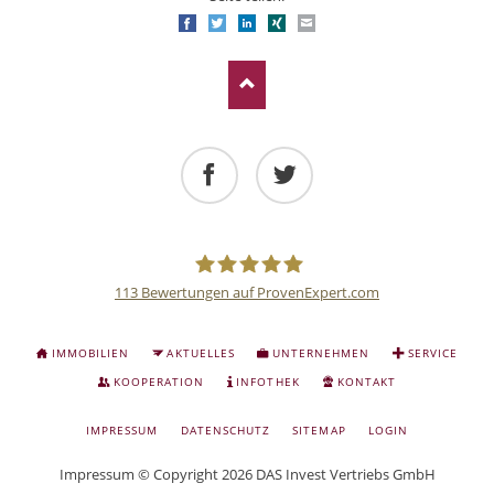
Facebook
Twitter
LinkedIn
Xing
E-mail
Facebook
Twitter
113
Bewertungen auf ProvenExpert.com
Deutsche
NAVIGATION
IMMOBILIEN
AKTUELLES
UNTERNEHMEN
SERVICE
ÜBERSPRINGEN
Anlage
KOOPERATION
INFOTHEK
KONTAKT
NAVIGATION
IMPRESSUM
DATENSCHUTZ
SITEMAP
LOGIN
und
ÜBERSPRINGEN
Impressum
© Copyright 2026 DAS Invest Vertriebs GmbH