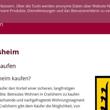
 verbessern. Über die Tools werden anonyme Daten über Website-
AKTUELLES
UNTERNEHMEN
SERVICE
KO
nsere Produkte, Dienstleistungen und das Benutzererlebnis zu ve
en
lsheim
kaufen
sheim kaufen?
er den Vorteil einer sicheren, langfristigen
ite. Betreutes Wohnen in Crailsheim zu kaufen
 wachsende und nachgefragteste Wohnungssegment
railsheim gibt dem Käufer die Möglichkeit, von