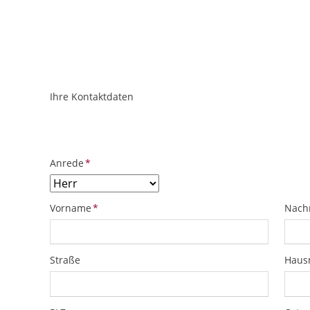
Ihre Kontaktdaten
ObjektPlatzhalter
URL
Pflichtfeld
Anrede
*
Pflichtfeld
Pflich
Vorname
*
Nach
Straße
Hau