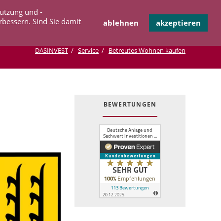
Navigation
Nutzung und -
OPERATION
INFOTHEK
KONTAKT
überspringen
rbessern. Sind Sie damit
ablehnen
akzeptieren
DASINVEST
Service
Betreutes Wohnen kaufen
BEWERTUNGEN