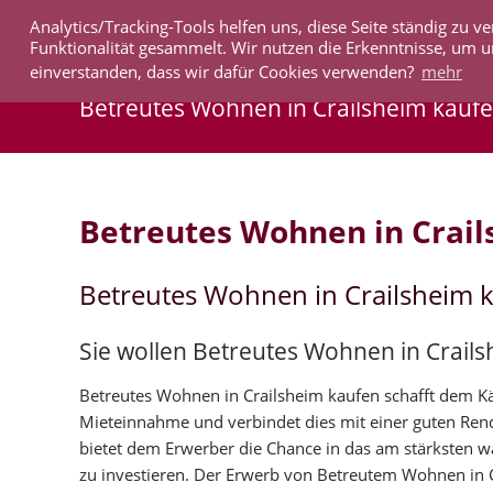
Analytics/Tracking-Tools helfen uns, diese Seite ständig zu
IMMOBILIEN
Funktionalität gesammelt. Wir nutzen die Erkenntnisse, um u
einverstanden, dass wir dafür Cookies verwenden?
mehr
Betreutes Wohnen in Crailsheim kauf
Betreutes Wohnen in Crai
Betreutes Wohnen in Crailsheim 
Sie wollen Betreutes Wohnen in Crail
Betreutes Wohnen in Crailsheim kaufen schafft dem Käuf
Mieteinnahme und verbindet dies mit einer guten Rend
bietet dem Erwerber die Chance in das am stärksten
zu investieren. Der Erwerb von Betreutem Wohnen in C