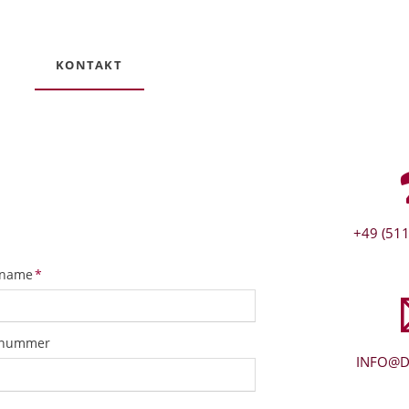
KONTAKT
+49 (511
tfeld
name
*
snummer
INFO@D