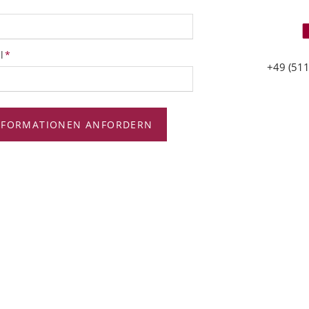
tfeld
l
*
+49 (511
NFORMATIONEN ANFORDERN