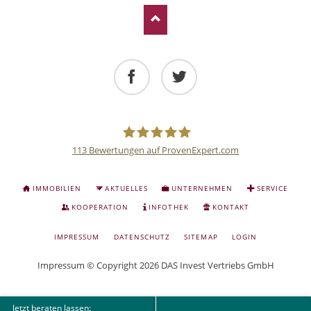
Facebook
Twitter
113
Bewertungen auf ProvenExpert.com
Deutsche
NAVIGATION
IMMOBILIEN
AKTUELLES
UNTERNEHMEN
SERVICE
ÜBERSPRINGEN
Anlage
KOOPERATION
INFOTHEK
KONTAKT
NAVIGATION
IMPRESSUM
DATENSCHUTZ
SITEMAP
LOGIN
und
ÜBERSPRINGEN
Impressum
© Copyright 2026 DAS Invest Vertriebs GmbH
Sachwert
Jetzt beraten lassen: