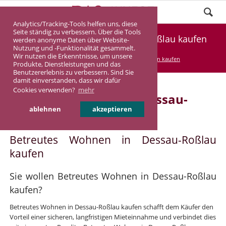
Analytics/Tracking-Tools helfen uns, diese
Seite ständig zu verbessern. Über die Tools
Betreutes Wohnen in Dessau-Roßlau kaufen
werden anonyme Daten über Website-
Nutzung und -Funktionalität gesammelt.
Wir nutzen die Erkenntnisse, um unsere
DASINVEST
Service
Betreutes Wohnen kaufen
Produkte, Dienstleistungen und das
Benutzererlebnis zu verbessern. Sind Sie
damit einverstanden, dass wir dafür
Cookies verwenden?
mehr
Betreutes Wohnen in Dessau-
ablehnen
akzeptieren
Roßlau
Betreutes Wohnen in Dessau-Roßlau
kaufen
Sie wollen Betreutes Wohnen in Dessau-Roßlau
kaufen?
Betreutes Wohnen in Dessau-Roßlau kaufen schafft dem Käufer den
Vorteil einer sicheren, langfristigen Mieteinnahme und verbindet dies