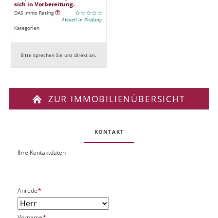
sich in Vorbereitung.
DAS Immo Rating
Aktuell in Prüfung
Kategorien
Bitte sprechen Sie uns direkt an.
ZUR IMMOBILIENÜBERSICHT
KONTAKT
Ihre Kontaktdaten
O
U
b
R
j
L
e
P
Anrede
*
k
f
t
l
P
P
Vorname
*
i