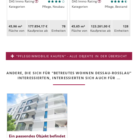
DAS Immo Rating
DAS Immo Rating
Kategorien
Pflege, Neubau
Kategorien
Pflege, Bestand
45,96 m²
177.854,17 €
78
45,65 m²
123.261,00 €
128
Fläche von
Kaufpreise ab
Ein­heiten
Fläche von
Kaufpreise ab
Ein­heiten
"PFLEGEIMMOBILIE KAUFEN" - ALLE OBJEKTE IN DER ÜBERSICHT
ANDERE, DIE SICH FÜR "BETREUTES WOHNEN DESSAU-ROSSLAU" I
NTERESSIERTEN, INTERESSIERTEN SICH AUCH FÜR ...
Ein passendes Objekt befindet