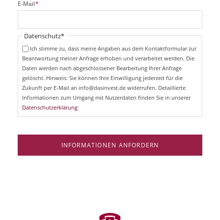
P
E-Mail
*
c
f
h
l
t
i
Pflichtfeld
Datenschutz
*
f
c
e
Ich stimme zu, dass meine Angaben aus dem Kontaktformular zur
h
l
Beantwortung meiner Anfrage erhoben und verarbeitet werden. Die
t
d
Daten werden nach abgeschlossener Bearbeitung Ihrer Anfrage
f
e
gelöscht. Hinweis: Sie können Ihre Einwilligung jederzeit für die
l
Zukunft per E-Mail an info@dasinvest.de widerrufen. Detaillierte
d
Informationen zum Umgang mit Nutzerdaten finden Sie in unserer
Datenschutzerklärung
INFORMATIONEN ANFORDERN