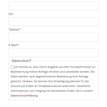
Ort
P
Telefon
*
f
l
i
P
E-Mail
*
c
f
h
l
t
i
Pflichtfeld
Datenschutz
*
f
c
e
Ich stimme zu, dass meine Angaben aus dem Kontaktformular zur
h
l
Beantwortung meiner Anfrage erhoben und verarbeitet werden. Die
t
d
Daten werden nach abgeschlossener Bearbeitung Ihrer Anfrage
f
e
gelöscht. Hinweis: Sie können Ihre Einwilligung jederzeit für die
l
Zukunft per E-Mail an info@dasinvest.de widerrufen. Detaillierte
d
Informationen zum Umgang mit Nutzerdaten finden Sie in unserer
Datenschutzerklärung