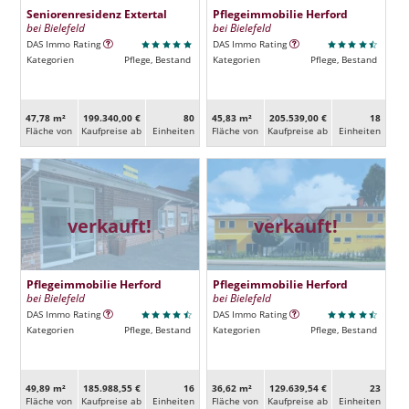
Seniorenresidenz Extertal
Pflegeimmobilie Herford
bei Bielefeld
bei Bielefeld
DAS Immo Rating
DAS Immo Rating
Kategorien
Pflege, Bestand
Kategorien
Pflege, Bestand
47,78 m²
199.340,00 €
80
45,83 m²
205.539,00 €
18
Fläche von
Kaufpreise ab
Ein­heiten
Fläche von
Kaufpreise ab
Ein­heiten
verkauft!
verkauft!
Pflegeimmobilie Herford
Pflegeimmobilie Herford
bei Bielefeld
bei Bielefeld
DAS Immo Rating
DAS Immo Rating
Kategorien
Pflege, Bestand
Kategorien
Pflege, Bestand
49,89 m²
185.988,55 €
16
36,62 m²
129.639,54 €
23
Fläche von
Kaufpreise ab
Ein­heiten
Fläche von
Kaufpreise ab
Ein­heiten