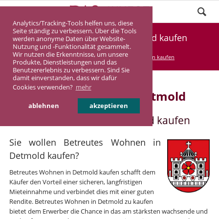
Analytics/Tracking-Tools helfen uns, diese
Seite ständig zu verbessern. Über die Tools
Betreutes Wohnen in Detmold kaufen
werden anonyme Daten über Website-
Nutzung und -Funktionalität gesammelt.
Wir nutzen die Erkenntnisse, um unsere
DASINVEST
Service
Betreutes Wohnen kaufen
Produkte, Dienstleistungen und das
Benutzererlebnis zu verbessern. Sind Sie
damit einverstanden, dass wir dafür
Cookies verwenden?
mehr
Betreutes Wohnen in Detmold
ablehnen
akzeptieren
Betreutes Wohnen in Detmold kaufen
Sie wollen Betreutes Wohnen in
Detmold kaufen?
Betreutes Wohnen in Detmold kaufen schafft dem
Käufer den Vorteil einer sicheren, langfristigen
Mieteinnahme und verbindet dies mit einer guten
Rendite. Betreutes Wohnen in Detmold zu kaufen
bietet dem Erwerber die Chance in das am stärksten wachsende und