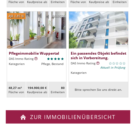
Fläche von
Kaufpreise ab
Ein­heiten
Fläche von
Kaufpreise ab
Ein­heiten
AfA 3,85 %
DA00536
Pflegeimmobilie Wuppertal
Ein passendes Objekt befindet
sich in Vorbereitung.
DAS Immo Rating
DAS Immo Rating
Kategorien
Pflege, Bestand
Aktuell in Prüfung
Kategorien
48,27 m²
194.900,00 €
80
Bitte sprechen Sie uns direkt an.
Fläche von
Kaufpreise ab
Ein­heiten
ZUR IMMOBILIENÜBERSICHT