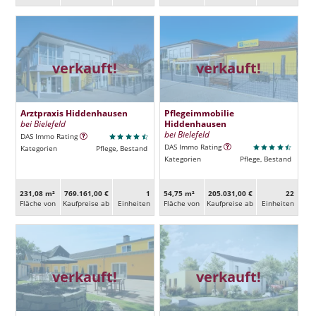
verkauft!
verkauft!
Arztpraxis Hiddenhausen
Pflegeimmobilie
bei Bielefeld
Hiddenhausen
bei Bielefeld
DAS Immo Rating
DAS Immo Rating
Kategorien
Pflege, Bestand
Kategorien
Pflege, Bestand
231,08 m²
769.161,00 €
1
54,75 m²
205.031,00 €
22
Fläche von
Kaufpreise ab
Ein­heiten
Fläche von
Kaufpreise ab
Ein­heiten
verkauft!
verkauft!