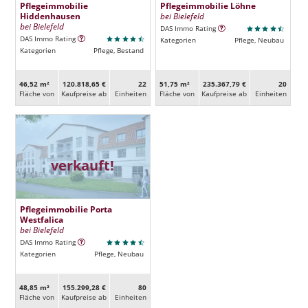
Pflegeimmobilie
Pflegeimmobilie Löhne
Hiddenhausen
bei Bielefeld
bei Bielefeld
DAS Immo Rating
DAS Immo Rating
Kategorien
Pflege, Neubau
Kategorien
Pflege, Bestand
46,52 m²
120.818,65 €
22
51,75 m²
235.367,79 €
20
Fläche von
Kaufpreise ab
Ein­heiten
Fläche von
Kaufpreise ab
Ein­heiten
verkauft!
Pflegeimmobilie Porta
Westfalica
bei Bielefeld
DAS Immo Rating
Kategorien
Pflege, Neubau
48,85 m²
155.299,28 €
80
Fläche von
Kaufpreise ab
Ein­heiten