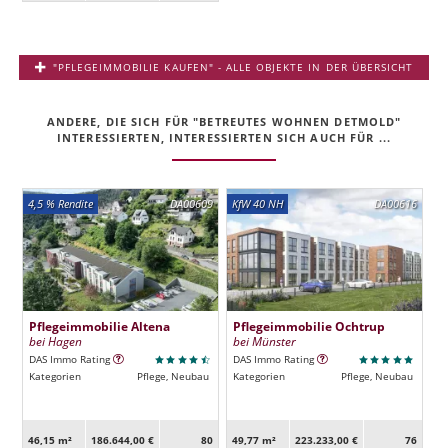
"PFLEGEIMMOBILIE KAUFEN" - ALLE OBJEKTE IN DER ÜBERSICHT
ANDERE, DIE SICH FÜR "BETREUTES WOHNEN DETMOLD"
INTERESSIERTEN, INTERESSIERTEN SICH AUCH FÜR ...
4,5 % Rendite
DA00609
KfW 40 NH
DA00616
Pflegeimmobilie Altena
Pflegeimmobilie Ochtrup
bei Hagen
bei Münster
DAS Immo Rating
DAS Immo Rating
Kategorien
Pflege, Neubau
Kategorien
Pflege, Neubau
46,15 m²
186.644,00 €
80
49,77 m²
223.233,00 €
76