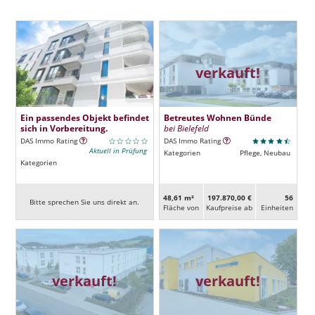
verkauft!
Ein passendes Objekt befindet
Betreutes Wohnen Bünde
sich in Vorbereitung.
bei Bielefeld
DAS Immo Rating
DAS Immo Rating
Aktuell in Prüfung
Kategorien
Pflege, Neubau
Kategorien
48,61 m²
197.870,00 €
56
Bitte sprechen Sie uns direkt an.
Fläche von
Kaufpreise ab
Ein­heiten
verkauft!
verkauft!