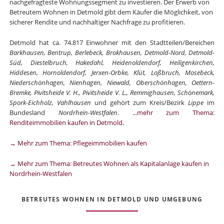
nachgefragteste Wohnungssegment zu investieren. Der Erwerb von
Betreutem Wohnen in Detmold gibt dem Käufer die Möglichkeit, von
sicherer Rendite und nachhaltiger Nachfrage zu profitieren.
Detmold hat ca. 74.817 Einwohner mit den Stadtteilen/Bereichen
Barkhausen, Bentrup, Berlebeck, Brokhausen, Detmold-Nord, Detmold-
Süd, Diestelbruch, Hakedahl, Heidenoldendorf, Heiligenkirchen,
Hiddesen, Hornoldendorf, Jerxen-Orbke, Klüt, Loßbruch, Mosebeck,
Niederschönhagen, Nienhagen, Niewald, Oberschönhagen, Oettern-
Bremke, Pivitsheide V. H., Pivitsheide V. L., Remmighausen, Schönemark,
Spork-Eichholz, Vahlhausen
und gehört zum Kreis/Bezirk
Lippe
im
Bundesland
Nordrhein-Westfalen
.
...mehr zum Thema:
Renditeimmobilien kaufen in Detmold
.
→ Mehr zum Thema: Pflegeimmobilien kaufen
→ Mehr zum Thema: Betreutes Wohnen als Kapitalanlage kaufen in
Nordrhein-Westfalen
BETREUTES WOHNEN IN DETMOLD UND UMGEBUNG