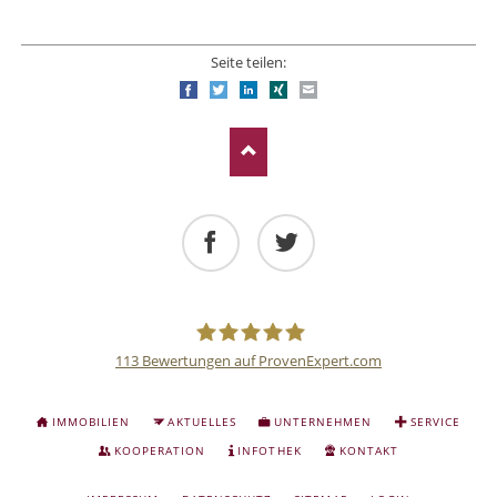
Seite teilen:
Facebook
Twitter
LinkedIn
Xing
E-mail
Facebook
Twitter
113
Bewertungen auf ProvenExpert.com
Deutsche
NAVIGATION
IMMOBILIEN
AKTUELLES
UNTERNEHMEN
SERVICE
ÜBERSPRINGEN
Anlage
KOOPERATION
INFOTHEK
KONTAKT
NAVIGATION