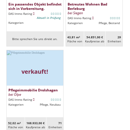
Ein passendes Objekt befindet
Betreutes Wohnen Bad
sich in Vorbereitung.
Berleburg
bei Siegen
DAS Immo Rating
Aktuell in Prüfung
DAS Immo Rating
Kategorien
Kategorien
Pflege, Bestand
43,81 m²
54.851,00 €
29
Bitte sprechen Sie uns direkt an.
Fläche von
Kaufpreise ab
Ein­heiten
verkauft!
Pflegeimmobilie Drolshagen
bei Olpe
DAS Immo Rating
Kategorien
Pflege, Neubau
52,02 m²
168.933,00 €
71
Fläche von
Kaufpreise ab
Ein­heiten