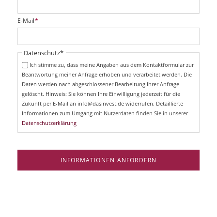
l
i
P
E-Mail
*
c
f
h
l
t
i
Pflichtfeld
Datenschutz
*
f
c
e
Ich stimme zu, dass meine Angaben aus dem Kontaktformular zur
h
l
Beantwortung meiner Anfrage erhoben und verarbeitet werden. Die
t
d
Daten werden nach abgeschlossener Bearbeitung Ihrer Anfrage
f
e
gelöscht. Hinweis: Sie können Ihre Einwilligung jederzeit für die
l
Zukunft per E-Mail an info@dasinvest.de widerrufen. Detaillierte
d
Informationen zum Umgang mit Nutzerdaten finden Sie in unserer
Datenschutzerklärung
INFORMATIONEN ANFORDERN