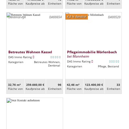
Fläche von
Kaufpreise ab
Ein­heiten
Fläche von
Kaufpreise ab
Ein­heiten
Denkmal-AfA
DA00654
4,8 % Rendite!
DA00529
Betreutes Wohnen Kassel
Pflegeimmobilie Mörlenbach
bei Mannheim
DAS Immo Rating
DAS Immo Rating
Kategorien
Betreutes Wohnen,
Denkmal
Kategorien
Pflege, Bestand
32,76 m²
259.660,00 €
96
42,46 m²
123.400,00 €
33
Fläche von
Kaufpreise ab
Ein­heiten
Fläche von
Kaufpreise ab
Ein­heiten