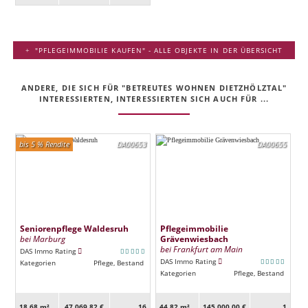
"PFLEGEIMMOBILIE KAUFEN" - ALLE OBJEKTE IN DER ÜBERSICHT
ANDERE, DIE SICH FÜR "BETREUTES WOHNEN DIETZHÖLZTAL"
INTERESSIERTEN, INTERESSIERTEN SICH AUCH FÜR ...
bis 5 % Rendite
DA00653
DA00655
Seniorenpflege Waldesruh
Pflegeimmobilie
bei Marburg
Grävenwiesbach
bei Frankfurt am Main
DAS Immo Rating
DAS Immo Rating
Kategorien
Pflege, Bestand
Kategorien
Pflege, Bestand
18,68 m²
47.069,82 €
16
44,82 m²
145.000,00 €
1