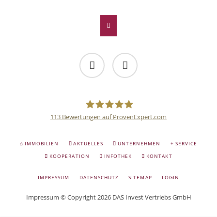
Facebook
Twitter
113
Bewertungen auf ProvenExpert.com
Deutsche
NAVIGATION
IMMOBILIEN
AKTUELLES
UNTERNEHMEN
SERVICE
ÜBERSPRINGEN
Anlage
KOOPERATION
INFOTHEK
KONTAKT
NAVIGATION
IMPRESSUM
DATENSCHUTZ
SITEMAP
LOGIN
und
ÜBERSPRINGEN
Impressum
© Copyright 2026 DAS Invest Vertriebs GmbH
Sachwert