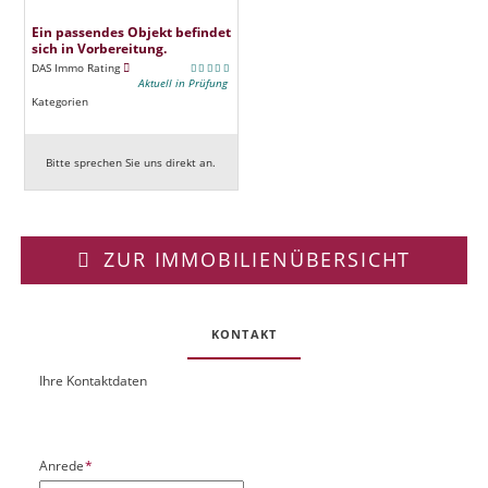
Ein passendes Objekt befindet
sich in Vorbereitung.
DAS Immo Rating
Aktuell in Prüfung
Kategorien
Bitte sprechen Sie uns direkt an.
ZUR IMMOBILIENÜBERSICHT
KONTAKT
Ihre Kontaktdaten
O
U
b
R
j
L
e
P
Anrede
*
k
f