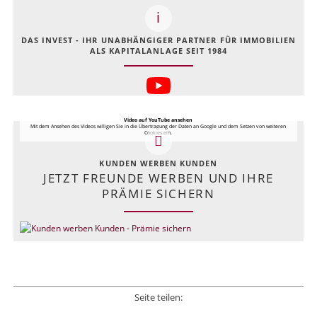
DAS INVEST - IHR UNABHÄNGIGER PARTNER FÜR IMMOBILIEN
ALS KAPITALANLAGE SEIT 1984
Video auf YouTube ansehen
Mit dem Ansehen des Videos willigen Sie in die Übertragung der Daten an Google und dem Setzen von weiteren
Cookies ein.
KUNDEN WERBEN KUNDEN
JETZT FREUNDE WERBEN UND IHRE
PRÄMIE SICHERN
Seite teilen:
Facebook
Twitter
LinkedIn
Xing
E-mail