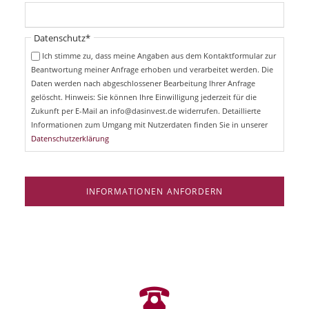
f
h
l
t
i
Pflichtfeld
Datenschutz
*
f
c
e
Ich stimme zu, dass meine Angaben aus dem Kontaktformular zur
h
l
Beantwortung meiner Anfrage erhoben und verarbeitet werden. Die
t
d
Daten werden nach abgeschlossener Bearbeitung Ihrer Anfrage
f
e
gelöscht. Hinweis: Sie können Ihre Einwilligung jederzeit für die
l
Zukunft per E-Mail an info@dasinvest.de widerrufen. Detaillierte
d
Informationen zum Umgang mit Nutzerdaten finden Sie in unserer
Datenschutzerklärung
INFORMATIONEN ANFORDERN