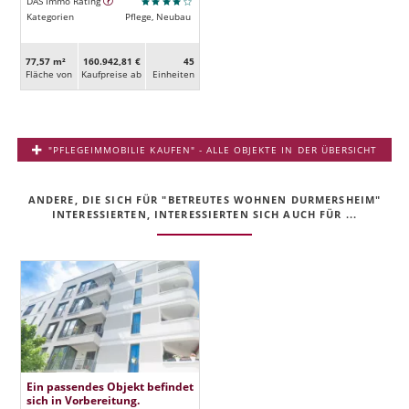
DAS Immo Rating
Kategorien
Pflege, Neubau
77,57 m²
160.942,81 €
45
Fläche von
Kaufpreise ab
Ein­heiten
"PFLEGEIMMOBILIE KAUFEN" - ALLE OBJEKTE IN DER ÜBERSICHT
ANDERE, DIE SICH FÜR "BETREUTES WOHNEN DURMERSHEIM"
INTERESSIERTEN, INTERESSIERTEN SICH AUCH FÜR ...
Ein passendes Objekt befindet
sich in Vorbereitung.