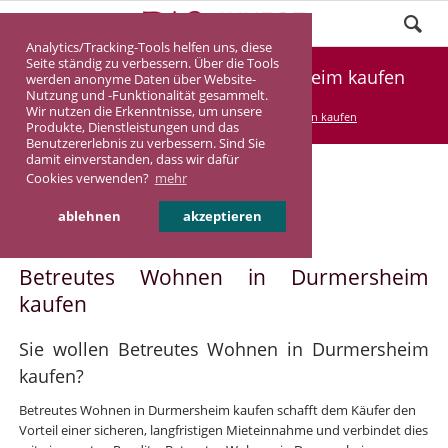
Analytics/Tracking-Tools helfen uns, diese
Seite ständig zu verbessern. Über die Tools
Betreutes Wohnen in Durmersheim kaufen
werden anonyme Daten über Website-
Nutzung und -Funktionalität gesammelt.
Wir nutzen die Erkenntnisse, um unsere
DASINVEST
Service
Betreutes Wohnen kaufen
Produkte, Dienstleistungen und das
Benutzererlebnis zu verbessern. Sind Sie
damit einverstanden, dass wir dafür
Cookies verwenden?
mehr
Betreutes Wohnen in
ablehnen
akzeptieren
Durmersheim
Betreutes Wohnen in Durmersheim
kaufen
Sie wollen Betreutes Wohnen in Durmersheim
kaufen?
Betreutes Wohnen in Durmersheim kaufen schafft dem Käufer den
Vorteil einer sicheren, langfristigen Mieteinnahme und verbindet dies