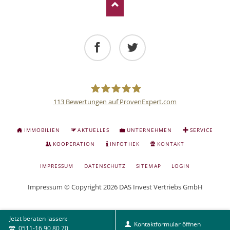
Facebook
Twitter
113
Bewertungen auf ProvenExpert.com
Deutsche
NAVIGATION
IMMOBILIEN
AKTUELLES
UNTERNEHMEN
SERVICE
ÜBERSPRINGEN
Anlage
KOOPERATION
INFOTHEK
KONTAKT
NAVIGATION
IMPRESSUM
DATENSCHUTZ
SITEMAP
LOGIN
und
ÜBERSPRINGEN
Impressum
© Copyright 2026 DAS Invest Vertriebs GmbH
Sachwert
Jetzt beraten lassen:
Investitionen
Kontaktformular öffnen
0511-16 90 80 70