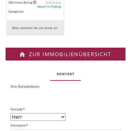
DAS Immo Rating
Aktuell in Prüfung
Kategorien
Bitte sprechen Sie uns direkt an.
ZUR IMMOBILIENÜBERSICHT
KONTAKT
Ihre Kontaktdaten
O
U
b
R
j
L
e
P
Anrede
*
k
f
t
l
P
P
Vorname
*
i
l
f