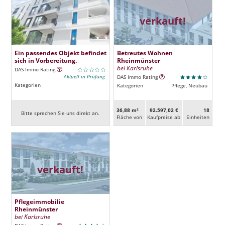
verkauft!
Ein passendes Objekt befindet
Betreutes Wohnen
sich in Vorbereitung.
Rheinmünster
bei Karlsruhe
DAS Immo Rating
Aktuell in Prüfung
DAS Immo Rating
Kategorien
Kategorien
Pflege, Neubau
36,88 m²
92.597,02 €
18
Bitte sprechen Sie uns direkt an.
Fläche von
Kaufpreise ab
Ein­heiten
verkauft!
Pflegeimmobilie
Rheinmünster
bei Karlsruhe