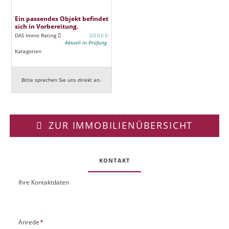
Ein passendes Objekt befindet
sich in Vorbereitung.
DAS Immo Rating
Aktuell in Prüfung
Kategorien
Bitte sprechen Sie uns direkt an.
ZUR IMMOBILIENÜBERSICHT
KONTAKT
Ihre Kontaktdaten
O
U
b
R
j
L
e
P
Anrede
*
k