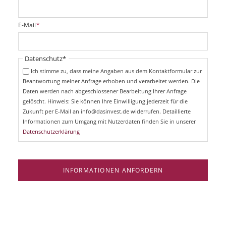
f
l
i
P
E-Mail
*
c
f
h
l
t
i
Pflichtfeld
Datenschutz
*
f
c
e
Ich stimme zu, dass meine Angaben aus dem Kontaktformular zur
h
l
Beantwortung meiner Anfrage erhoben und verarbeitet werden. Die
t
d
Daten werden nach abgeschlossener Bearbeitung Ihrer Anfrage
f
e
gelöscht. Hinweis: Sie können Ihre Einwilligung jederzeit für die
l
Zukunft per E-Mail an info@dasinvest.de widerrufen. Detaillierte
d
Informationen zum Umgang mit Nutzerdaten finden Sie in unserer
Datenschutzerklärung
INFORMATIONEN ANFORDERN