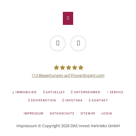
Facebook
Twitter
LinkedIn
Xing
E-mail
Facebook
Twitter
113
Bewertungen auf ProvenExpert.com
Deutsche
NAVIGATION
IMMOBILIEN
AKTUELLES
UNTERNEHMEN
SERVICE
ÜBERSPRINGEN
Anlage
KOOPERATION
INFOTHEK
KONTAKT
NAVIGATION
IMPRESSUM
DATENSCHUTZ
SITEMAP
LOGIN
und
ÜBERSPRINGEN
Impressum
© Copyright 2026 DAS Invest Vertriebs GmbH
Sachwert