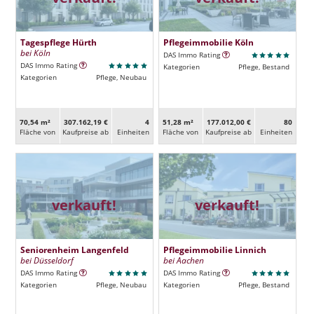
Tagespflege Hürth
Pflegeimmobilie Köln
bei Köln
DAS Immo Rating
DAS Immo Rating
Kategorien
Pflege, Bestand
Kategorien
Pflege, Neubau
70,54 m²
307.162,19 €
4
51,28 m²
177.012,00 €
80
Fläche von
Kaufpreise ab
Ein­heiten
Fläche von
Kaufpreise ab
Ein­heiten
verkauft!
verkauft!
Seniorenheim Langenfeld
Pflegeimmobilie Linnich
bei Düsseldorf
bei Aachen
DAS Immo Rating
DAS Immo Rating
Kategorien
Pflege, Neubau
Kategorien
Pflege, Bestand