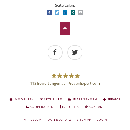
Seite teilen:
Facebook
Twitter
LinkedIn
Xing
E-mail
Facebook
Twitter
113
Bewertungen auf ProvenExpert.com
Deutsche
NAVIGATION
IMMOBILIEN
AKTUELLES
UNTERNEHMEN
SERVICE
ÜBERSPRINGEN
Anlage
KOOPERATION
INFOTHEK
KONTAKT
NAVIGATION
IMPRESSUM
DATENSCHUTZ
SITEMAP
LOGIN
und
ÜBERSPRINGEN