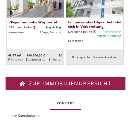
Pflegeimmobilie Wuppertal
Ein passendes Objekt befindet
sich in Vorbereitung.
DAS Immo Rating
DAS Immo Rating
Kategorien
Pflege, Bestand
Aktuell in Prüfung
Kategorien
48,27 m²
194.900,00 €
80
Bitte sprechen Sie uns direkt an.
Fläche von
Kaufpreise ab
Ein­heiten
ZUR IMMOBILIENÜBERSICHT
KONTAKT
Ihre Kontaktdaten
O
U
b
R
j
L