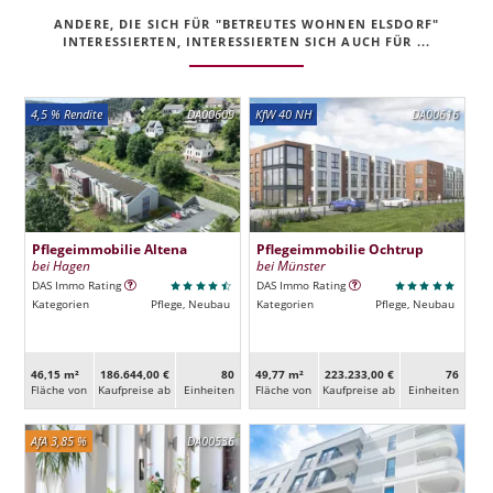
ANDERE, DIE SICH FÜR "BETREUTES WOHNEN ELSDORF"
INTERESSIERTEN, INTERESSIERTEN SICH AUCH FÜR ...
4,5 % Rendite
DA00609
KfW 40 NH
DA00616
Pflegeimmobilie Altena
Pflegeimmobilie Ochtrup
bei Hagen
bei Münster
DAS Immo Rating
DAS Immo Rating
Kategorien
Pflege, Neubau
Kategorien
Pflege, Neubau
46,15 m²
186.644,00 €
80
49,77 m²
223.233,00 €
76
Fläche von
Kaufpreise ab
Ein­heiten
Fläche von
Kaufpreise ab
Ein­heiten
AfA 3,85 %
DA00536