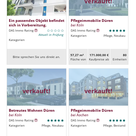
verkauft!
Ein passendes Objekt befindet
Pflegeimmobilie Düren
sich in Vorbereitung.
bei Köln
DAS Immo Rating
DAS Immo Rating
Aktuell in Prüfung
Kategorien
Pflege, Neubau
Kategorien
57,27 m²
171.000,00 €
80
Bitte sprechen Sie uns direkt an.
Fläche von
Kaufpreise ab
Ein­heiten
verkauft!
verkauft!
Betreutes Wohnen Düren
Pflegeimmobilie Düren
bei Köln
bei Aachen
DAS Immo Rating
DAS Immo Rating
Kategorien
Pflege, Neubau
Kategorien
Pflege, Bestand