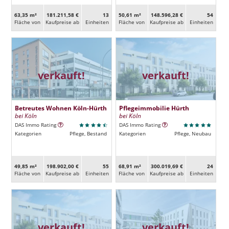
63,35 m²
181.211,58 €
13
50,61 m²
148.596,28 €
54
Fläche von
Kaufpreise ab
Ein­heiten
Fläche von
Kaufpreise ab
Ein­heiten
verkauft!
verkauft!
Betreutes Wohnen Köln-Hürth
Pflegeimmobilie Hürth
bei Köln
bei Köln
DAS Immo Rating
DAS Immo Rating
Kategorien
Pflege, Bestand
Kategorien
Pflege, Neubau
49,85 m²
198.902,00 €
55
68,91 m²
300.019,69 €
24
Fläche von
Kaufpreise ab
Ein­heiten
Fläche von
Kaufpreise ab
Ein­heiten
verkauft!
verkauft!