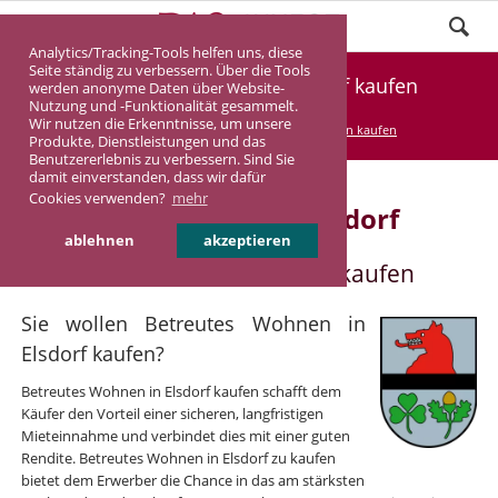
Analytics/Tracking-Tools helfen uns, diese
Seite ständig zu verbessern. Über die Tools
Betreutes Wohnen in Elsdorf kaufen
werden anonyme Daten über Website-
Nutzung und -Funktionalität gesammelt.
Wir nutzen die Erkenntnisse, um unsere
DASINVEST
Service
Betreutes Wohnen kaufen
Produkte, Dienstleistungen und das
Benutzererlebnis zu verbessern. Sind Sie
damit einverstanden, dass wir dafür
Cookies verwenden?
mehr
Betreutes Wohnen in Elsdorf
ablehnen
akzeptieren
Betreutes Wohnen in Elsdorf kaufen
Sie wollen Betreutes Wohnen in
Elsdorf kaufen?
Betreutes Wohnen in Elsdorf kaufen schafft dem
Käufer den Vorteil einer sicheren, langfristigen
Mieteinnahme und verbindet dies mit einer guten
Rendite. Betreutes Wohnen in Elsdorf zu kaufen
bietet dem Erwerber die Chance in das am stärksten