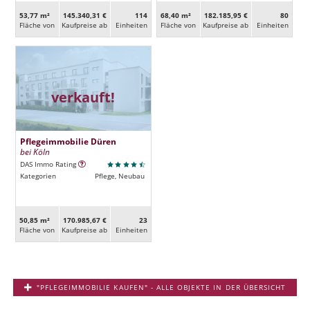
53,77 m²
145.340,31 €
114
68,40 m²
182.185,95 €
80
Fläche von
Kaufpreise ab
Ein­heiten
Fläche von
Kaufpreise ab
Ein­heiten
verkauft!
Pflegeimmobilie Düren
bei Köln
DAS Immo Rating
Kategorien
Pflege, Neubau
50,85 m²
170.985,67 €
23
Fläche von
Kaufpreise ab
Ein­heiten
"PFLEGEIMMOBILIE KAUFEN" - ALLE OBJEKTE IN DER ÜBERSICHT