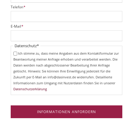
P
Telefon
*
f
l
i
P
E-Mail
*
c
f
h
l
t
i
Pflichtfeld
Datenschutz
*
f
c
e
Ich stimme zu, dass meine Angaben aus dem Kontaktformular zur
h
l
Beantwortung meiner Anfrage erhoben und verarbeitet werden. Die
t
d
Daten werden nach abgeschlossener Bearbeitung Ihrer Anfrage
f
e
gelöscht. Hinweis: Sie können Ihre Einwilligung jederzeit für die
l
Zukunft per E-Mail an info@dasinvest.de widerrufen. Detaillierte
d
Informationen zum Umgang mit Nutzerdaten finden Sie in unserer
Datenschutzerklärung
INFORMATIONEN ANFORDERN