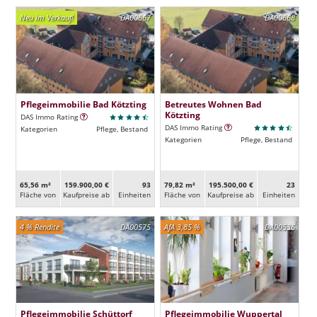
Neu im Verkauf!
DA00667
DA00668
Pflegeimmobilie Bad Kötzting
Betreutes Wohnen Bad
Kötzting
DAS Immo Rating
DAS Immo Rating
Kategorien
Pflege, Bestand
Kategorien
Pflege, Bestand
65,56 m²
159.900,00 €
93
79,82 m²
195.500,00 €
23
Fläche von
Kaufpreise ab
Ein­heiten
Fläche von
Kaufpreise ab
Ein­heiten
4 % Rendite
DA00575
AfA 3,85 %
DA00536
Pflegeimmobilie Schüttorf
Pflegeimmobilie Wuppertal