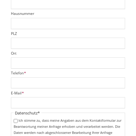
e
h
e
l
t
r
d
Hausnummer
f
e
l
d
PLZ
Ort
P
Telefon
*
f
l
i
P
E-Mail
*
c
f
h
l
t
i
Pflichtfeld
Datenschutz
*
f
c
e
Ich stimme zu, dass meine Angaben aus dem Kontaktformular zur
h
l
Beantwortung meiner Anfrage erhoben und verarbeitet werden. Die
t
d
Daten werden nach abgeschlossener Bearbeitung Ihrer Anfrage
f