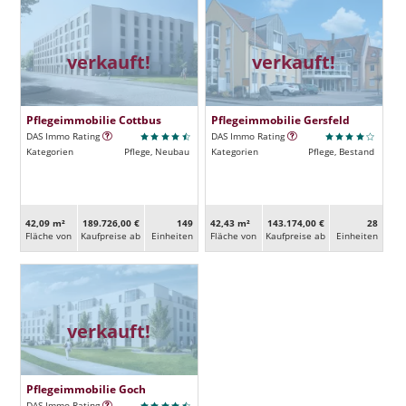
verkauft!
verkauft!
Pflegeimmobilie Cottbus
Pflegeimmobilie Gersfeld
DAS Immo Rating
DAS Immo Rating
Kategorien
Pflege, Neubau
Kategorien
Pflege, Bestand
42,09 m²
189.726,00 €
149
42,43 m²
143.174,00 €
28
Fläche von
Kaufpreise ab
Ein­heiten
Fläche von
Kaufpreise ab
Ein­heiten
verkauft!
Pflegeimmobilie Goch
DAS Immo Rating