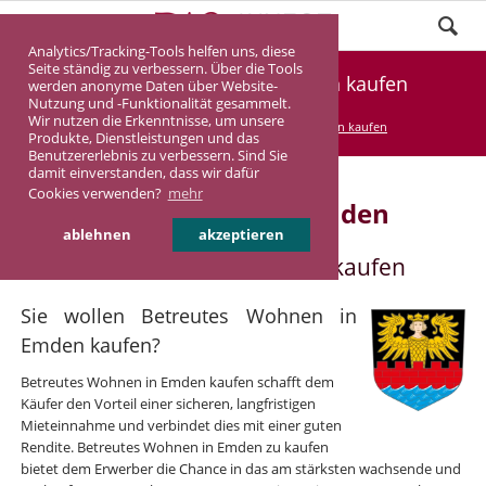
Analytics/Tracking-Tools helfen uns, diese
Seite ständig zu verbessern. Über die Tools
Betreutes Wohnen in Emden kaufen
werden anonyme Daten über Website-
Nutzung und -Funktionalität gesammelt.
Wir nutzen die Erkenntnisse, um unsere
DASINVEST
Service
Betreutes Wohnen kaufen
Produkte, Dienstleistungen und das
Benutzererlebnis zu verbessern. Sind Sie
damit einverstanden, dass wir dafür
Cookies verwenden?
mehr
Betreutes Wohnen in Emden
ablehnen
akzeptieren
Betreutes Wohnen in Emden kaufen
Sie wollen Betreutes Wohnen in
Emden kaufen?
Betreutes Wohnen in Emden kaufen schafft dem
Käufer den Vorteil einer sicheren, langfristigen
Mieteinnahme und verbindet dies mit einer guten
Rendite. Betreutes Wohnen in Emden zu kaufen
bietet dem Erwerber die Chance in das am stärksten wachsende und