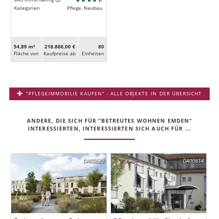
Kategorien
Pflege, Neubau
54,89 m²
218.866,00 €
80
Fläche von
Kaufpreise ab
Ein­heiten
"PFLEGEIMMOBILIE KAUFEN" - ALLE OBJEKTE IN DER ÜBERSICHT
ANDERE, DIE SICH FÜR "BETREUTES WOHNEN EMDEN"
INTERESSIERTEN, INTERESSIERTEN SICH AUCH FÜR ...
DA00629
DA00614