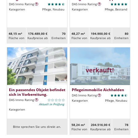
DAS Immo Rating
DAS Immo Rating
Kategorien
Pflege, Neubau
Kategorien
Pflege, Bestand
48,15 m²
176.489,00 €
70
48,27 m²
194.900,00 €
80
Fläche von
Kaufpreise ab
Ein­heiten
Fläche von
Kaufpreise ab
Ein­heiten
verkauft!
Ein passendes Objekt befindet
Pflegeimmobilie Aichhalden
sich in Vorbereitung.
DAS Immo Rating
DAS Immo Rating
Kategorien
Pflege, Neubau
Aktuell in Prüfung
Kategorien
58,24 m²
204.516,00 €
78
Bitte sprechen Sie uns direkt an.
Fläche von
Kaufpreise ab
Ein­heiten