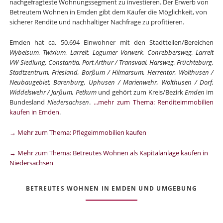
nachgefragteste Wohnungssegment zu investieren. Der Erwerb von
Betreutem Wohnen in Emden gibt dem Käufer die Möglichkeit, von
sicherer Rendite und nachhaltiger Nachfrage zu profitieren.
Emden hat ca. 50.694 Einwohner mit den Stadtteilen/Bereichen
Wybelsum, Twixlum, Larrelt, Logumer Vorwerk, Conrebbersweg, Larrelt
VW-Siedlung, Constantia, Port Arthur / Transvaal, Harsweg, Früchteburg,
Stadtzentrum, Friesland, Borßum / Hilmarsum, Herrentor, Wolthusen /
Neubaugebiet, Barenburg, Uphusen / Marienwehr, Wolthusen / Dorf,
Widdelswehr / Jarßum, Petkum
und gehört zum Kreis/Bezirk
Emden
im
Bundesland
Niedersachsen
.
...mehr zum Thema: Renditeimmobilien
kaufen in Emden
.
→ Mehr zum Thema: Pflegeimmobilien kaufen
→ Mehr zum Thema: Betreutes Wohnen als Kapitalanlage kaufen in
Niedersachsen
BETREUTES WOHNEN IN EMDEN UND UMGEBUNG