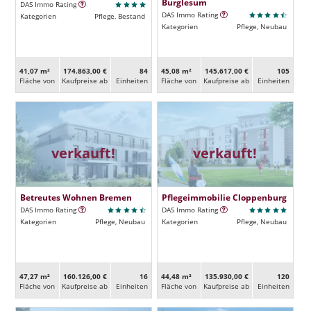
Burglesum
DAS Immo Rating
DAS Immo Rating
Kategorien
Pflege, Bestand
Kategorien
Pflege, Neubau
41,07 m²
174.863,00 €
84
45,08 m²
145.617,00 €
105
Fläche von
Kaufpreise ab
Ein­heiten
Fläche von
Kaufpreise ab
Ein­heiten
verkauft!
verkauft!
Betreutes Wohnen Bremen
Pflegeimmobilie Cloppenburg
DAS Immo Rating
DAS Immo Rating
Kategorien
Pflege, Neubau
Kategorien
Pflege, Neubau
47,27 m²
160.126,00 €
16
44,48 m²
135.930,00 €
120
Fläche von
Kaufpreise ab
Ein­heiten
Fläche von
Kaufpreise ab
Ein­heiten