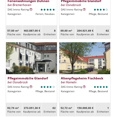
Ferienwohnungen Duhnen
Pflegeimmobilie Glandorf
bei Bremerhaven
bei Osnabrück
DAS Immo Rating
DAS Immo Rating
Kategorien
Ferien, Neubau
Kategorien
Pflege, Bestand
57,00 m²
463.887,00 €
8
69,60 m²
204.921,69 €
62
Fläche von
Kaufpreise ab
Ein­heiten
Fläche von
Kaufpreise ab
Ein­heiten
DA00606
DA00640
Pflegeimmobilie Glandorf
Altenpflegeheim Fischbeck
bei Osnabrück
bei Hameln
DAS Immo Rating
DAS Immo Rating
Kategorien
Pflege, Bestand
Kategorien
Pflege, Bestand
92,74 m²
273.051,36 €
62
52,72 m²
150.000,00 €
1
Fläche von
Kaufpreise ab
Ein­heiten
Fläche von
Kaufpreise ab
Ein­heiten