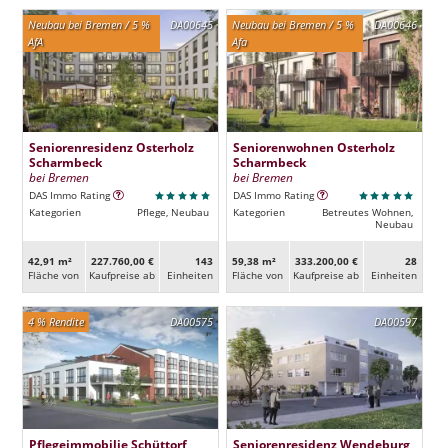
Neubau bei Bremen / 5 %
DA00645
Neubau bei Bremen / 5 %
DA00646
AfA
Afa
Seniorenresidenz Osterholz
Seniorenwohnen Osterholz
Scharmbeck
Scharmbeck
bei Bremen
bei Bremen
DAS Immo Rating
DAS Immo Rating
Kategorien
Pflege, Neubau
Kategorien
Betreutes Wohnen,
Neubau
42,91 m²
227.760,00 €
143
59,38 m²
333.200,00 €
28
Fläche von
Kaufpreise ab
Ein­heiten
Fläche von
Kaufpreise ab
Ein­heiten
4 % Rendite
DA00575
DA00597
Pflegeimmobilie Schüttorf
Seniorenresidenz Wendeburg