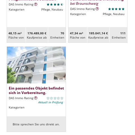
bei Braunschweig
DAS Immo Rating
DAS Immo Rating
Kategorien
Pflege, Neubau
Kategorien
Pflege, Neubau
48,15 m²
176.489,00 €
70
47,34 m²
195.041,14 €
111
Fläche von
Kaufpreise ab
Ein­heiten
Fläche von
Kaufpreise ab
Ein­heiten
Ein passendes Objekt befindet
sich in Vorbereitung.
DAS Immo Rating
Aktuell in Prüfung
Kategorien
Bitte sprechen Sie uns direkt an.