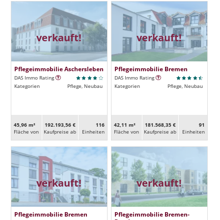
verkauft!
verkauft!
Pflegeimmobilie Aschersleben
Pflegeimmobilie Bremen
DAS Immo Rating
DAS Immo Rating
Kategorien
Pflege, Neubau
Kategorien
Pflege, Neubau
45,96 m²
192.193,56 €
116
42,11 m²
181.568,35 €
91
Fläche von
Kaufpreise ab
Ein­heiten
Fläche von
Kaufpreise ab
Ein­heiten
verkauft!
verkauft!
Pflegeimmobilie Bremen
Pflegeimmobilie Bremen-