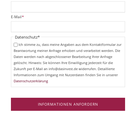
f
l
i
P
E-Mail
*
c
f
h
l
t
i
Pflichtfeld
Datenschutz
*
f
c
e
Ich stimme zu, dass meine Angaben aus dem Kontaktformular zur
h
l
Beantwortung meiner Anfrage erhoben und verarbeitet werden. Die
t
d
Daten werden nach abgeschlossener Bearbeitung Ihrer Anfrage
f
e
gelöscht. Hinweis: Sie können Ihre Einwilligung jederzeit für die
l
Zukunft per E-Mail an info@dasinvest.de widerrufen. Detaillierte
d
Informationen zum Umgang mit Nutzerdaten finden Sie in unserer
Datenschutzerklärung
INFORMATIONEN ANFORDERN