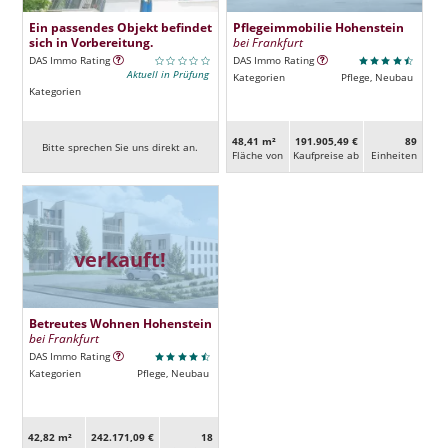
Ein passendes Objekt befindet
Pflegeimmobilie Hohenstein
sich in Vorbereitung.
bei Frankfurt
DAS Immo Rating
DAS Immo Rating
Aktuell in Prüfung
Kategorien
Pflege, Neubau
Kategorien
48,41 m²
191.905,49 €
89
Bitte sprechen Sie uns direkt an.
Fläche von
Kaufpreise ab
Ein­heiten
verkauft!
Betreutes Wohnen Hohenstein
bei Frankfurt
DAS Immo Rating
Kategorien
Pflege, Neubau
42,82 m²
242.171,09 €
18