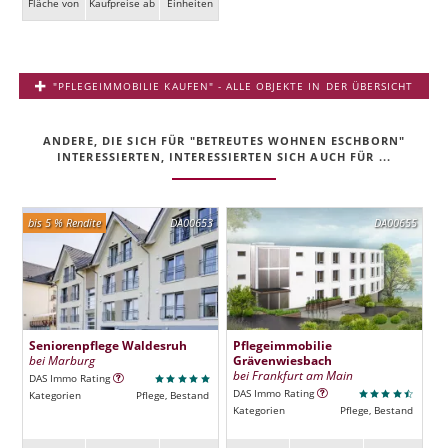
Fläche von
Kaufpreise ab
Ein­heiten
"PFLEGEIMMOBILIE KAUFEN" - ALLE OBJEKTE IN DER ÜBERSICHT
ANDERE, DIE SICH FÜR "BETREUTES WOHNEN ESCHBORN"
INTERESSIERTEN, INTERESSIERTEN SICH AUCH FÜR ...
bis 5 % Rendite
DA00653
DA00655
Seniorenpflege Waldesruh
Pflegeimmobilie
bei Marburg
Grävenwiesbach
bei Frankfurt am Main
DAS Immo Rating
DAS Immo Rating
Kategorien
Pflege, Bestand
Kategorien
Pflege, Bestand