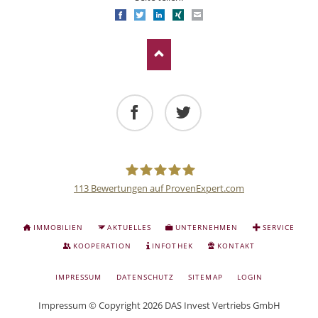
Facebook
Twitter
LinkedIn
Xing
E-mail
Facebook
Twitter
113
Bewertungen auf ProvenExpert.com
Deutsche
NAVIGATION
IMMOBILIEN
AKTUELLES
UNTERNEHMEN
SERVICE
ÜBERSPRINGEN
Anlage
KOOPERATION
INFOTHEK
KONTAKT
NAVIGATION
IMPRESSUM
DATENSCHUTZ
SITEMAP
LOGIN
und
ÜBERSPRINGEN
Impressum
© Copyright 2026 DAS Invest Vertriebs GmbH