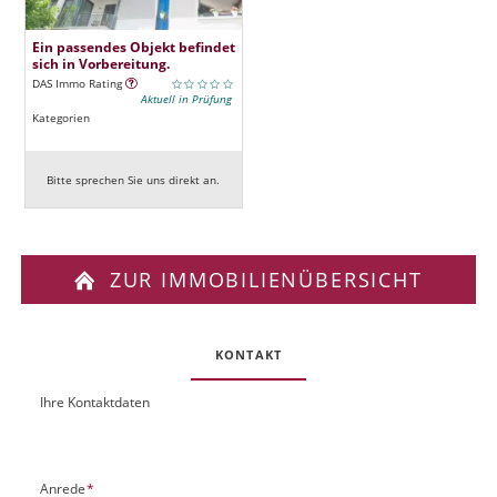
Ein passendes Objekt befindet
sich in Vorbereitung.
DAS Immo Rating
Aktuell in Prüfung
Kategorien
Bitte sprechen Sie uns direkt an.
ZUR IMMOBILIENÜBERSICHT
KONTAKT
Ihre Kontaktdaten
O
U
b
R
j
L
e
P
Anrede
*
k