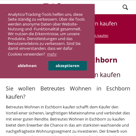
Analytics/Tracking-Tools helfen uns, diese
Seite ständig zu verbessern. Über die Tools
Betreutes Wohnen in Eschborn kaufen
werden anonyme Daten über Website-
Nutzung und -Funktionalität gesammelt.
Wir nutzen die Erkenntnisse, um unsere
DASINVEST
Service
Betreutes Wohnen kaufen
Produkte, Dienstleistungen und das
Benutzererlebnis zu verbessern. Sind Sie
damit einverstanden, dass wir dafür
Cookies verwenden?
mehr
Betreutes Wohnen in Eschborn
ablehnen
akzeptieren
Betreutes Wohnen in Eschborn kaufen
Sie wollen Betreutes Wohnen in Eschborn
kaufen?
Betreutes Wohnen in Eschborn kaufen schafft dem Käufer den
Vorteil einer sicheren, langfristigen Mieteinnahme und verbindet dies
mit einer guten Rendite. Betreutes Wohnen in Eschborn zu kaufen
bietet dem Erwerber die Chance in das am stärksten wachsende und
nachgefragteste Wohnungssegment zu investieren. Der Erwerb von