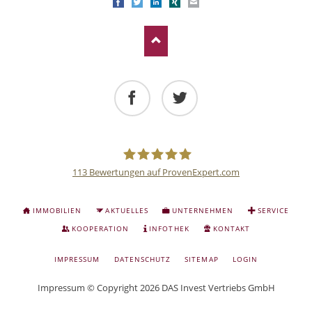
Facebook
Twitter
LinkedIn
Xing
E-mail
Facebook
Twitter
113
Bewertungen auf ProvenExpert.com
Deutsche
NAVIGATION
IMMOBILIEN
AKTUELLES
UNTERNEHMEN
SERVICE
ÜBERSPRINGEN
Anlage
KOOPERATION
INFOTHEK
KONTAKT
NAVIGATION
IMPRESSUM
DATENSCHUTZ
SITEMAP
LOGIN
und
ÜBERSPRINGEN
Impressum
© Copyright 2026 DAS Invest Vertriebs GmbH
Sachwert