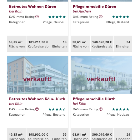
Betreutes Wohnen Düren
Pflegeimmobilie Düren
bei Köln
bei Aachen
DAS Immo Rating
DAS Immo Rating
Kategorien
Pflege, Neubau
Kategorien
Pflege, Bestand
63,35 m²
181.211,58 €
13
50,61 m²
148.596,28 €
54
Fläche von
Kaufpreise ab
Ein­heiten
Fläche von
Kaufpreise ab
Ein­heiten
verkauft!
verkauft!
Betreutes Wohnen Köln-Hürth
Pflegeimmobilie Hürth
bei Köln
bei Köln
DAS Immo Rating
DAS Immo Rating
Kategorien
Pflege, Bestand
Kategorien
Pflege, Neubau
49,85 m²
198.902,00 €
55
68,91 m²
300.019,69 €
24
Fläche von
Kaufpreise ab
Ein­heiten
Fläche von
Kaufpreise ab
Ein­heiten