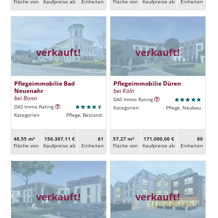
Fläche von
Kaufpreise ab
Ein­heiten
Fläche von
Kaufpreise ab
Ein­heiten
verkauft!
verkauft!
Pflegeimmobilie Bad
Pflegeimmobilie Düren
Neuenahr
bei Köln
bei Bonn
DAS Immo Rating
DAS Immo Rating
Kategorien
Pflege, Neubau
Kategorien
Pflege, Bestand
48,55 m²
156.307,11 €
61
57,27 m²
171.000,00 €
80
Fläche von
Kaufpreise ab
Ein­heiten
Fläche von
Kaufpreise ab
Ein­heiten
verkauft!
verkauft!