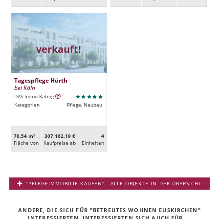
verkauft!
Tagespflege Hürth
bei Köln
DAS Immo Rating
Kategorien
Pflege, Neubau
70,54 m²
307.162,19 €
4
Fläche von
Kaufpreise ab
Ein­heiten
"PFLEGEIMMOBILIE KAUFEN" - ALLE OBJEKTE IN DER ÜBERSICHT
ANDERE, DIE SICH FÜR "BETREUTES WOHNEN EUSKIRCHEN"
INTERESSIERTEN, INTERESSIERTEN SICH AUCH FÜR ...