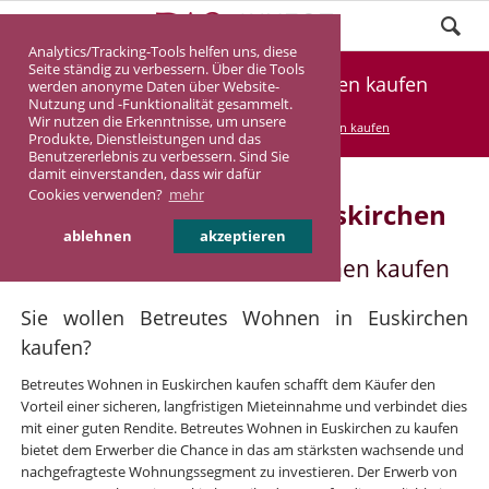
Analytics/Tracking-Tools helfen uns, diese
Seite ständig zu verbessern. Über die Tools
Betreutes Wohnen in Euskirchen kaufen
werden anonyme Daten über Website-
Nutzung und -Funktionalität gesammelt.
Wir nutzen die Erkenntnisse, um unsere
DASINVEST
Service
Betreutes Wohnen kaufen
Produkte, Dienstleistungen und das
Benutzererlebnis zu verbessern. Sind Sie
damit einverstanden, dass wir dafür
Cookies verwenden?
mehr
Betreutes Wohnen in Euskirchen
ablehnen
akzeptieren
Betreutes Wohnen in Euskirchen kaufen
Sie wollen Betreutes Wohnen in Euskirchen
kaufen?
Betreutes Wohnen in Euskirchen kaufen schafft dem Käufer den
Vorteil einer sicheren, langfristigen Mieteinnahme und verbindet dies
mit einer guten Rendite. Betreutes Wohnen in Euskirchen zu kaufen
bietet dem Erwerber die Chance in das am stärksten wachsende und
nachgefragteste Wohnungssegment zu investieren. Der Erwerb von