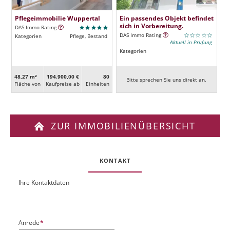
Pflegeimmobilie Wuppertal
Ein passendes Objekt befindet
sich in Vorbereitung.
DAS Immo Rating
DAS Immo Rating
Kategorien
Pflege, Bestand
Aktuell in Prüfung
Kategorien
48,27 m²
194.900,00 €
80
Bitte sprechen Sie uns direkt an.
Fläche von
Kaufpreise ab
Ein­heiten
ZUR IMMOBILIENÜBERSICHT
KONTAKT
Ihre Kontaktdaten
O
U
b
R
j
L
e
P
Anrede
*
k