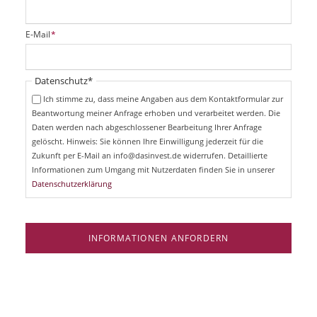
f
l
i
P
E-Mail
*
c
f
h
l
t
i
Pflichtfeld
Datenschutz
*
f
c
e
Ich stimme zu, dass meine Angaben aus dem Kontaktformular zur
h
l
Beantwortung meiner Anfrage erhoben und verarbeitet werden. Die
t
d
Daten werden nach abgeschlossener Bearbeitung Ihrer Anfrage
f
e
gelöscht. Hinweis: Sie können Ihre Einwilligung jederzeit für die
l
Zukunft per E-Mail an info@dasinvest.de widerrufen. Detaillierte
d
Informationen zum Umgang mit Nutzerdaten finden Sie in unserer
Datenschutzerklärung
INFORMATIONEN ANFORDERN