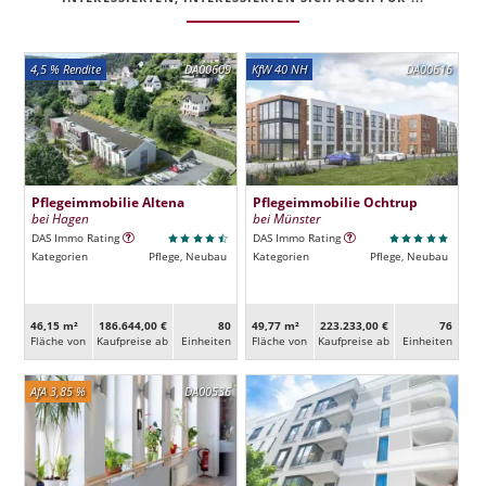
4,5 % Rendite
DA00609
KfW 40 NH
DA00616
Pflegeimmobilie Altena
Pflegeimmobilie Ochtrup
bei Hagen
bei Münster
DAS Immo Rating
DAS Immo Rating
Kategorien
Pflege, Neubau
Kategorien
Pflege, Neubau
46,15 m²
186.644,00 €
80
49,77 m²
223.233,00 €
76
Fläche von
Kaufpreise ab
Ein­heiten
Fläche von
Kaufpreise ab
Ein­heiten
AfA 3,85 %
DA00536