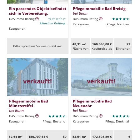
Ein passendes Objekt befindet
Pflegeimmobilie Bad Breisig
sich in Vorbereitung.
bei Bonn
DAS Immo Rating
DAS Immo Rating
Aktuell in Prüfung
Kategorien
Pflege, Neubau
Kategorien
48,31 m²
160.686,00 €
72
Bitte sprechen Sie uns direkt an.
Fläche von
Kaufpreise ab
Ein­heiten
verkauft!
verkauft!
Pflegeimmobilie Bad
Pflegeimmobilie Bad
Münstereifel
Neuenahr
bei Bonn
bei Bonn
DAS Immo Rating
DAS Immo Rating
Kategorien
Pflege, Bestand
Kategorien
Pflege, Denkmal
52,64 m²
156.709,64 €
80
53,61 m²
172.598,89 €
6