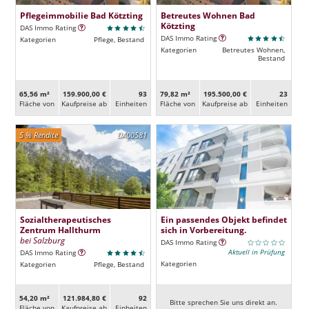
Pflegeimmobilie Bad Kötzting
Betreutes Wohnen Bad
Kötzting
DAS Immo Rating
DAS Immo Rating
Kategorien
Pflege, Bestand
Kategorien
Betreutes Wohnen,
Bestand
65,56 m²
159.900,00 €
93
79,82 m²
195.500,00 €
23
Fläche von
Kaufpreise ab
Ein­heiten
Fläche von
Kaufpreise ab
Ein­heiten
5 % Rendite
DA00581
Sozialtherapeutisches
Ein passendes Objekt befindet
Zentrum Hallthurm
sich in Vorbereitung.
bei Salzburg
DAS Immo Rating
Aktuell in Prüfung
DAS Immo Rating
Kategorien
Kategorien
Pflege, Bestand
54,20 m²
121.984,80 €
92
Bitte sprechen Sie uns direkt an.
Fläche von
Kaufpreise ab
Ein­heiten