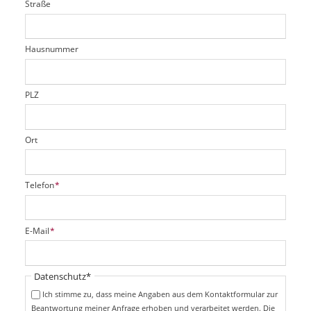
Straße
f
d
c
t
e
h
e
l
t
r
d
Hausnummer
f
e
l
d
PLZ
Ort
P
Telefon
*
f
l
i
P
E-Mail
*
c
f
h
l
t
i
Pflichtfeld
Datenschutz
*
f
c
e
Ich stimme zu, dass meine Angaben aus dem Kontaktformular zur
h
l
Beantwortung meiner Anfrage erhoben und verarbeitet werden. Die
t