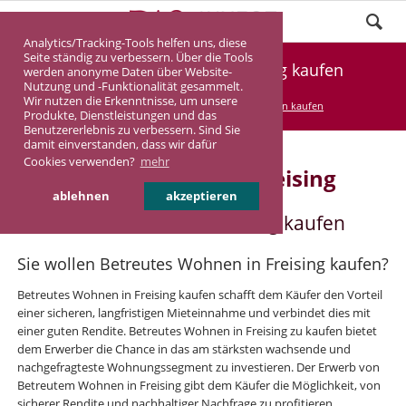
Analytics/Tracking-Tools helfen uns, diese
Seite ständig zu verbessern. Über die Tools
Betreutes Wohnen in Freising kaufen
werden anonyme Daten über Website-
Nutzung und -Funktionalität gesammelt.
Wir nutzen die Erkenntnisse, um unsere
DASINVEST
Service
Betreutes Wohnen kaufen
Produkte, Dienstleistungen und das
Benutzererlebnis zu verbessern. Sind Sie
damit einverstanden, dass wir dafür
Cookies verwenden?
mehr
Betreutes Wohnen in Freising
ablehnen
akzeptieren
Betreutes Wohnen in Freising kaufen
Sie wollen Betreutes Wohnen in Freising kaufen?
Betreutes Wohnen in Freising kaufen schafft dem Käufer den Vorteil
einer sicheren, langfristigen Mieteinnahme und verbindet dies mit
einer guten Rendite. Betreutes Wohnen in Freising zu kaufen bietet
dem Erwerber die Chance in das am stärksten wachsende und
nachgefragteste Wohnungssegment zu investieren. Der Erwerb von
Betreutem Wohnen in Freising gibt dem Käufer die Möglichkeit, von
sicherer Rendite und nachhaltiger Nachfrage zu profitieren.