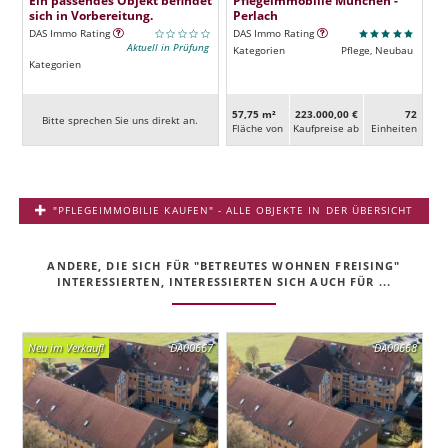
sich in Vorbereitung.
Perlach
DAS Immo Rating
DAS Immo Rating
Aktuell in Prüfung
Kategorien
Pflege, Neubau
Kategorien
57,75 m²
223.000,00 €
72
Bitte sprechen Sie uns direkt an.
Fläche von
Kaufpreise ab
Ein­heiten
"PFLEGEIMMOBILIE KAUFEN" - ALLE OBJEKTE IN DER ÜBERSICHT
ANDERE, DIE SICH FÜR "BETREUTES WOHNEN FREISING"
INTERESSIERTEN, INTERESSIERTEN SICH AUCH FÜR ...
Neu im Verkauf!
DA00667
DA00668