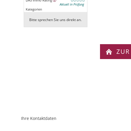
DAS Immo Rating
Aktuell in Prüfung
Kategorien
Bitte sprechen Sie uns direkt an.
ZUR
Ihre Kontaktdaten
ObjektPlatzhalter
URL