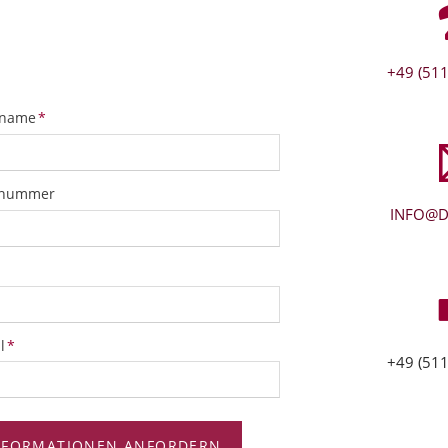
+49 (511
tfeld
name
*
snummer
INFO@D
tfeld
l
*
+49 (511
NFORMATIONEN ANFORDERN