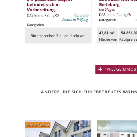
befindet sich in
Berleburg
Vorbereitung.
bei Siegen
DAS Immo Rating
DAS Immo Rating
Aktuell in Prüfung
Kategorien
Kategorien
43,81 m²
54.851,0
Bitte sprechen Sie uns direkt an.
Fläche von
Kaufpreis
"PFLEGEIMMOBIL
ANDERE, DIE SICH FÜR "BETREUTES WOHN
bis 5 % Rendite
DA00653