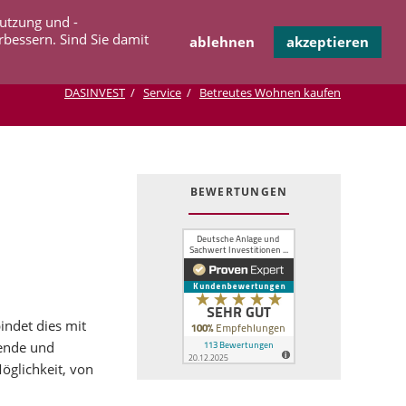
Navigation
Nutzung und -
OPERATION
INFOTHEK
KONTAKT
überspringen
rbessern. Sind Sie damit
ablehnen
akzeptieren
DASINVEST
Service
Betreutes Wohnen kaufen
BEWERTUNGEN
indet dies mit
sende und
öglichkeit, von