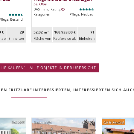
bei Olpe
DAS Immo Rating
Kategorien
Pflege, Neubau
Pflege, Bestand
0 €
29
52,02 m²
168.933,00 €
71
e ab
Ein­heiten
Fläche von
Kaufpreise ab
Ein­heiten
IE KAUFEN" - ALLE OBJEKTE IN DER ÜBERSICHT
EN FRITZLAR" INTERESSIERTEN, INTERESSIERTEN SICH AUCH
DA00655
Denkmal-AfA
DA00654
4,8 % Rendite!