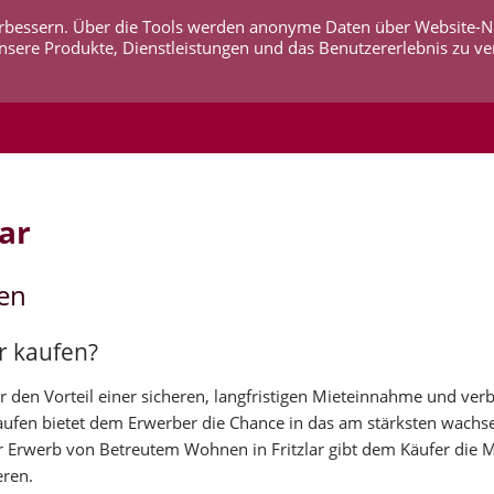
 verbessern. Über die Tools werden anonyme Daten über Website-
AKTUELLES
UNTERNEHMEN
SERVICE
KO
nsere Produkte, Dienstleistungen und das Benutzererlebnis zu ve
ar
fen
r kaufen?
 den Vorteil einer sicheren, langfristigen Mieteinnahme und verb
 kaufen bietet dem Erwerber die Chance in das am stärksten wach
 Erwerb von Betreutem Wohnen in Fritzlar gibt dem Käufer die M
eren.