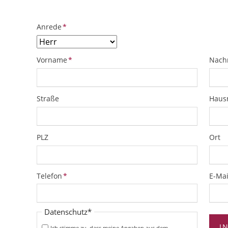
Pflichtfeld
Anrede
*
Pflichtfeld
Pflich
Vorname
*
Nach
Straße
Hau
PLZ
Ort
Pflichtfeld
Pflich
Telefon
*
E-Mai
Pflichtfeld
Datenschutz
*
I
Ich stimme zu, dass meine Angaben aus dem