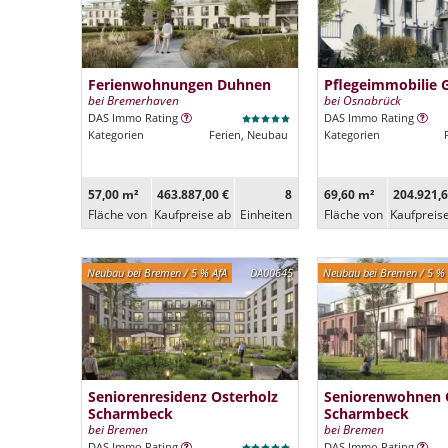
Ferienwohnungen Duhnen
Pflegeimmobilie 
bei Bremerhaven
bei Osnabrück
DAS Immo Rating
DAS Immo Rating
Kategorien
Ferien, Neubau
Kategorien
57,00 m²
463.887,00 €
8
69,60 m²
204.921,6
Fläche von
Kaufpreise ab
Ein­heiten
Fläche von
Kaufpreis
Neubau bei Bremen / 5 % AfA
DA00645
Neubau bei Bremen / 5 % 
Seniorenresidenz Osterholz
Seniorenwohnen 
Scharmbeck
Scharmbeck
bei Bremen
bei Bremen
DAS Immo Rating
DAS Immo Rating