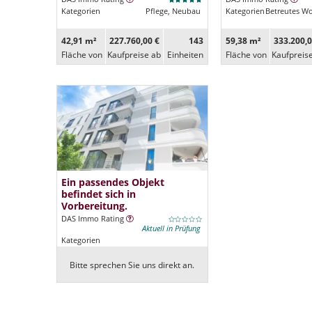
Kategorien
Pflege, Neubau
Kategorien
Betreutes W
42,91 m²
227.760,00 €
143
59,38 m²
333.200,0
Fläche von
Kaufpreise ab
Ein­heiten
Fläche von
Kaufpreis
Ein passendes Objekt
befindet sich in
Vorbereitung.
DAS Immo Rating
Aktuell in Prüfung
Kategorien
Bitte sprechen Sie uns direkt an.