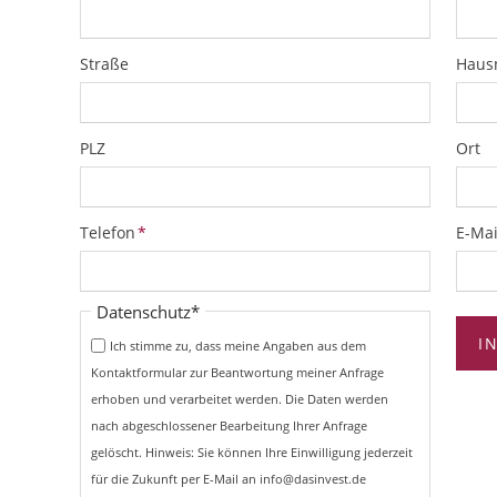
Straße
Hau
PLZ
Ort
Pflichtfeld
Pflich
Telefon
*
E-Mai
Pflichtfeld
Datenschutz
*
I
Ich stimme zu, dass meine Angaben aus dem
Kontaktformular zur Beantwortung meiner Anfrage
erhoben und verarbeitet werden. Die Daten werden
nach abgeschlossener Bearbeitung Ihrer Anfrage
gelöscht. Hinweis: Sie können Ihre Einwilligung jederzeit
für die Zukunft per E-Mail an info@dasinvest.de