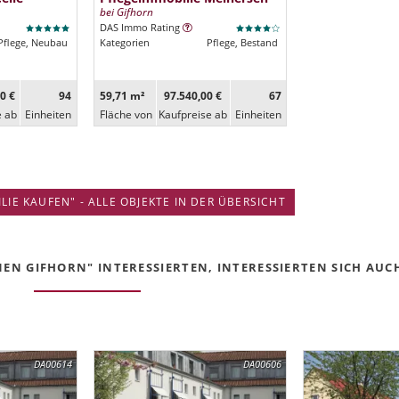
bei Gifhorn
DAS Immo Rating
Pflege, Neubau
Kategorien
Pflege, Bestand
0 €
94
59,71 m²
97.540,00 €
67
e ab
Ein­heiten
Fläche von
Kaufpreise ab
Ein­heiten
IE KAUFEN" - ALLE OBJEKTE IN DER ÜBERSICHT
EN GIFHORN" INTERESSIERTEN, INTERESSIERTEN SICH AUCH 
DA00614
DA00606