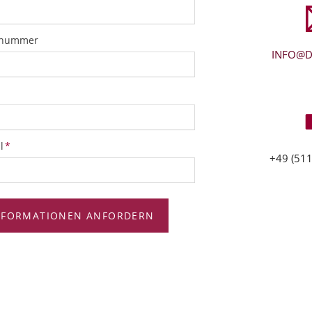
snummer
INFO@D
tfeld
l
*
+49 (511
NFORMATIONEN ANFORDERN