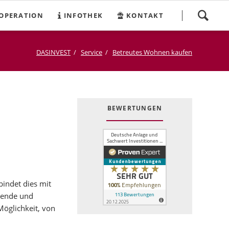
Navigation
OPERATION
INFOTHEK
KONTAKT
überspringen
DASINVEST
Service
Betreutes Wohnen kaufen
BEWERTUNGEN
bindet dies mit
sende und
öglichkeit, von