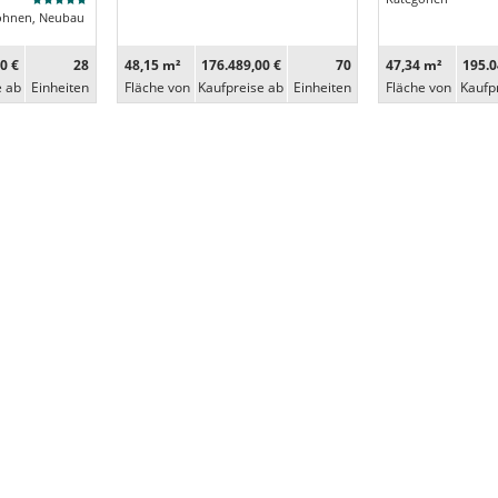
ohnen, Neubau
0 €
28
48,15 m²
176.489,00 €
70
47,34 m²
195.0
e ab
Ein­heiten
Fläche von
Kaufpreise ab
Ein­heiten
Fläche von
Kaufp