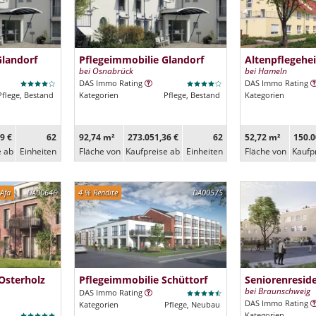
Glandorf
Pflegeimmobilie Glandorf
Altenpflegehe
bei Osnabrück
bei Hameln
DAS Immo Rating
DAS Immo Rating
Pflege, Bestand
Kategorien
Pflege, Bestand
Kategorien
9 €
62
92,74 m²
273.051,36 €
62
52,72 m²
150.0
e ab
Ein­heiten
Fläche von
Kaufpreise ab
Ein­heiten
Fläche von
Kaufp
Afa
DA00646
4 % Rendite
DA00575
Osterholz
Pflegeimmobilie Schüttorf
Seniorenresi
bei Braunschweig
DAS Immo Rating
DAS Immo Rating
Kategorien
Pflege, Neubau
Kategorien