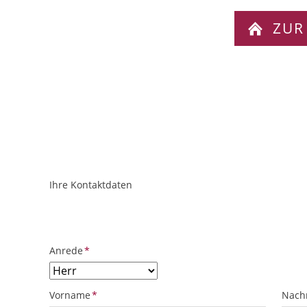
ZUR
Ihre Kontaktdaten
ObjektPlatzhalter
URL
Pflichtfeld
Anrede
*
Pflichtfeld
Pflich
Vorname
*
Nach