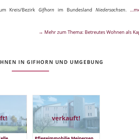
um Kreis/Bezirk
Gifhorn
im Bundesland
Niedersachsen
.
...
→ Mehr zum Thema: Betreutes Wohnen als Kap
OHNEN IN GIFHORN UND UMGEBUNG
ft!
verkauft!
elle
Pflegeimmobilie Meinersen