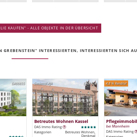
IE KAUFEN" - ALLE OBJEKTE IN DER ÜBERSICHT
 GREBENSTEIN" INTERESSIERTEN, INTERESSIERTEN SICH AUC
DA00655
Denkmal-AfA
DA00654
4,8 % Rendite!
Betreutes Wohnen Kassel
Pflegeimmobil
bei Mannheim
DAS Immo Rating
DAS Immo Rating
Kategorien
Betreutes Wohnen,
Denkmal
Kategorien