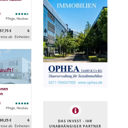
Pflege, Neubau
57,75 €
6
reise ab
Ein­heiten
auft!
hnen
en
Pflege, Neubau
69,25 €
6
DAS INVEST - IHR
reise ab
Ein­heiten
UNABHÄNGIGER PARTNER