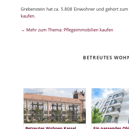
Grebenstein hat ca. 5.808 Einwohner und gehört zum
kaufen
.
→ Mehr zum Thema: Pflegeimmobilien kaufen
BETREUTES WOH
Denkmal-AfA
DA00654
Betreutes Wohnen Kassel
Ein passendes Ob