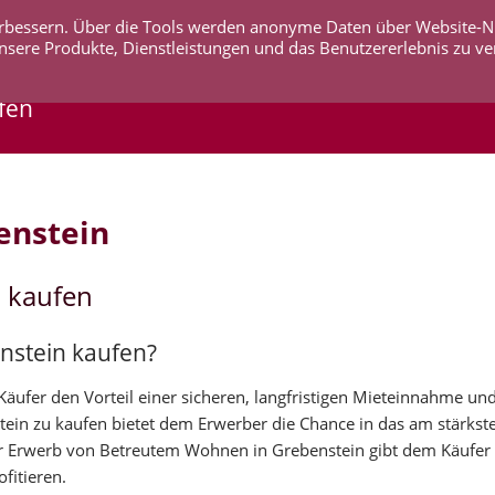
 verbessern. Über die Tools werden anonyme Daten über Website-
AKTUELLES
UNTERNEHMEN
SERVICE
KO
nsere Produkte, Dienstleistungen und das Benutzererlebnis zu ve
fen
enstein
 kaufen
nstein kaufen?
ufer den Vorteil einer sicheren, langfristigen Mieteinnahme und
tein zu kaufen bietet dem Erwerber die Chance in das am stärk
 Erwerb von Betreutem Wohnen in Grebenstein gibt dem Käufer d
fitieren.