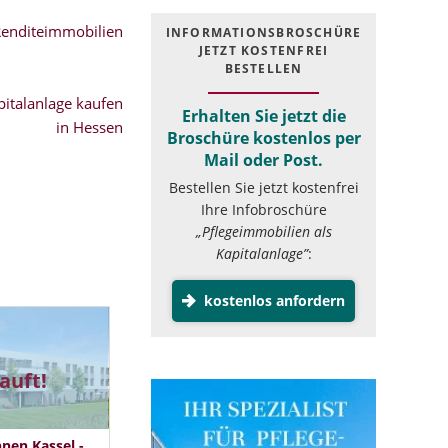
Renditeimmobilien
INFOR­MATIONS­BROSCHÜRE
JETZT KOSTEN­FREI
BESTELLEN
italanlage kaufen
Erhalten Sie jetzt die
in Hessen
Broschüre kostenlos per
Mail oder Post.
Bestellen Sie jetzt kostenfrei
Ihre Infobroschüre
„Pflegeimmobilien als
Kapitalanlage”
:
kostenlos anfordern
auft!
nen Kassel -