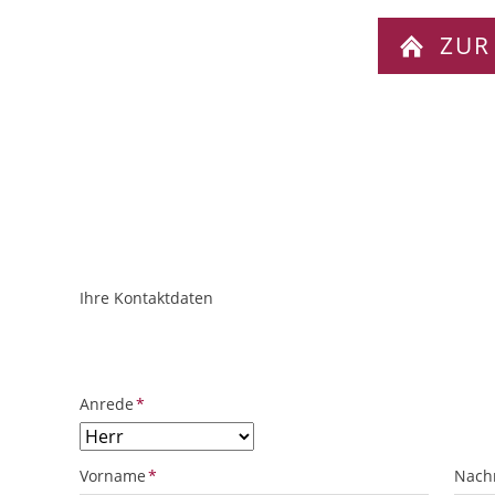
ZUR
Ihre Kontaktdaten
ObjektPlatzhalter
URL
Pflichtfeld
Anrede
*
Pflichtfeld
Pflich
Vorname
*
Nach