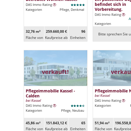
befindet sich in
DAS Immo Rating
Vorbereitung.
Kategorien
Pflege, Denkmal
DAS Immo Rating
A
Kategorien
32,76 m²
259.660,00 €
96
Bitte sprechen Sie u
Fläche von
Kaufpreise ab
Ein­heiten
verkauft!
verkau
Pflegeimmobilie Kassel -
Pflegeimmobilie 
Calden
bei Kassel
bei Kassel
DAS Immo Rating
DAS Immo Rating
Kategorien
Kategorien
Pflege, Neubau
45,86 m²
151.843,12 €
65
51,94 m²
196.558,0
Fläche von
Kaufpreise ab
Ein­heiten
Fläche von
Kaufpreis