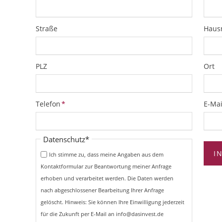
Straße
Hau
PLZ
Ort
Pflichtfeld
Pflich
Telefon
*
E-Mai
Pflichtfeld
Datenschutz
*
I
Ich stimme zu, dass meine Angaben aus dem
Kontaktformular zur Beantwortung meiner Anfrage
erhoben und verarbeitet werden. Die Daten werden
nach abgeschlossener Bearbeitung Ihrer Anfrage
gelöscht. Hinweis: Sie können Ihre Einwilligung jederzeit
für die Zukunft per E-Mail an info@dasinvest.de