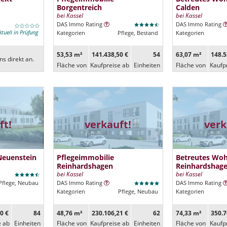
Borgentreich
Calden
bei Kassel
bei Kassel
DAS Immo Rating
DAS Immo Rating
ktuell in Prüfung
Kategorien
Pflege, Bestand
Kategorien
53,53 m²
141.438,50 €
54
63,07 m²
148.5
ns direkt an.
Fläche von
Kaufpreise ab
Ein­heiten
Fläche von
Kaufp
ft!
verkauft!
verk
Neuenstein
Pflegeimmobilie
Betreutes Wo
Reinhardshagen
Reinhardshag
bei Kassel
bei Kassel
Pflege, Neubau
DAS Immo Rating
DAS Immo Rating
Kategorien
Pflege, Neubau
Kategorien
0 €
84
48,76 m²
230.106,21 €
62
74,33 m²
350.7
e ab
Ein­heiten
Fläche von
Kaufpreise ab
Ein­heiten
Fläche von
Kaufp