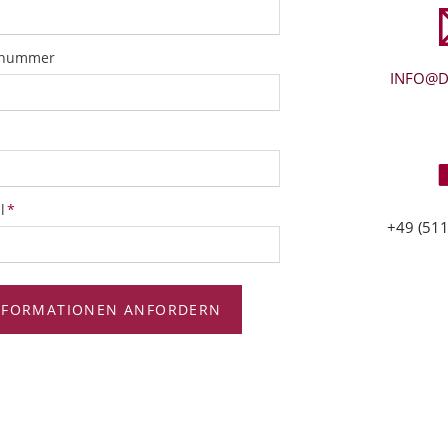
snummer
INFO@D
tfeld
l
*
+49 (511
NFORMATIONEN ANFORDERN