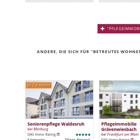
"PFLEGEIMMOBIL
ANDERE, DIE SICH FÜR "BETREUTES WOHNEN
bis 5 % Rendite
DA00653
Seniorenpflege Waldesruh
Pflegeimmobilie
bei Marburg
Grävenwiesbach
bei Frankfurt am Main
DAS Immo Rating
Kategorien
Pflege, Bestand
DAS Immo Rating