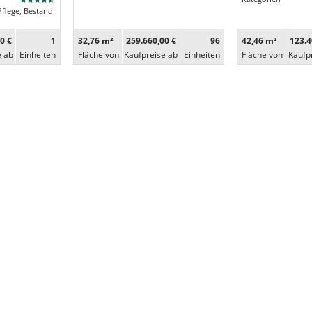
Pflege, Bestand
0 €
1
32,76 m²
259.660,00 €
96
42,46 m²
123.4
e ab
Ein­heiten
Fläche von
Kaufpreise ab
Ein­heiten
Fläche von
Kaufp