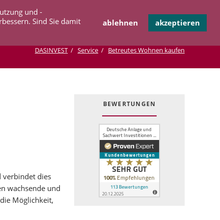
Navigation
Nutzung und -
OPERATION
INFOTHEK
KONTAKT
überspringen
rbessern. Sind Sie damit
ablehnen
akzeptieren
DASINVEST
Service
Betreutes Wohnen kaufen
BEWERTUNGEN
 verbindet dies
sten wachsende und
ie Möglichkeit,