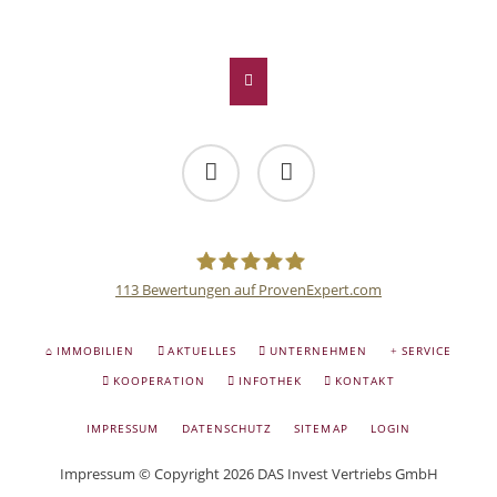
Facebook
Twitter
LinkedIn
Xing
E-mail
Facebook
Twitter
113
Bewertungen auf ProvenExpert.com
Deutsche
NAVIGATION
IMMOBILIEN
AKTUELLES
UNTERNEHMEN
SERVICE
ÜBERSPRINGEN
Anlage
KOOPERATION
INFOTHEK
KONTAKT
NAVIGATION
IMPRESSUM
DATENSCHUTZ
SITEMAP
LOGIN
und
ÜBERSPRINGEN
Impressum
© Copyright 2026 DAS Invest Vertriebs GmbH
Sachwert