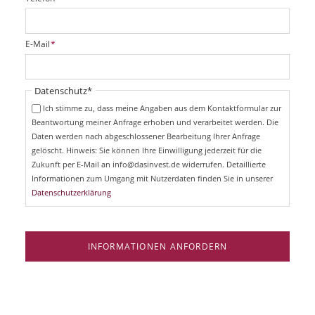
f
l
i
P
E-Mail
*
c
f
h
l
t
i
Pflichtfeld
Datenschutz
*
f
c
e
Ich stimme zu, dass meine Angaben aus dem Kontaktformular zur
h
l
Beantwortung meiner Anfrage erhoben und verarbeitet werden. Die
t
d
Daten werden nach abgeschlossener Bearbeitung Ihrer Anfrage
f
e
gelöscht. Hinweis: Sie können Ihre Einwilligung jederzeit für die
l
Zukunft per E-Mail an info@dasinvest.de widerrufen. Detaillierte
d
Informationen zum Umgang mit Nutzerdaten finden Sie in unserer
Datenschutzerklärung
INFORMATIONEN ANFORDERN