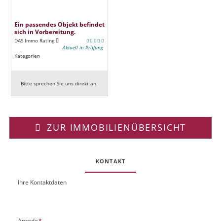
Ein passendes Objekt befindet
sich in Vorbereitung.
DAS Immo Rating
Aktuell in Prüfung
Kategorien
Bitte sprechen Sie uns direkt an.
ZUR IMMOBILIENÜBERSICHT
KONTAKT
Ihre Kontaktdaten
O
U
b
R
j
L
e
P
Anrede
*