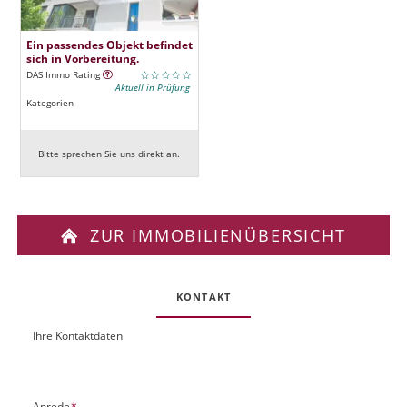
Ein passendes Objekt befindet
sich in Vorbereitung.
DAS Immo Rating
Aktuell in Prüfung
Kategorien
Bitte sprechen Sie uns direkt an.
ZUR IMMOBILIENÜBERSICHT
KONTAKT
Ihre Kontaktdaten
O
U
b
R
j
L
e
P
Anrede
*