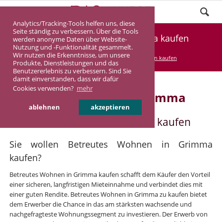
Analytics/Tracking-Tools helfen uns, diese
Seite ständig zu verbessern. Über die Tools
Betreutes Wohnen in Grimma kaufen
werden anonyme Daten über Website-
Nutzung und -Funktionalität gesammelt.
Wir nutzen die Erkenntnisse, um unsere
DASINVEST
Service
Betreutes Wohnen kaufen
Produkte, Dienstleistungen und das
Benutzererlebnis zu verbessern. Sind Sie
damit einverstanden, dass wir dafür
Cookies verwenden?
mehr
Betreutes Wohnen in Grimma
ablehnen
akzeptieren
Betreutes Wohnen in Grimma kaufen
Sie wollen Betreutes Wohnen in Grimma
kaufen?
Betreutes Wohnen in Grimma kaufen schafft dem Käufer den Vorteil
einer sicheren, langfristigen Mieteinnahme und verbindet dies mit
einer guten Rendite. Betreutes Wohnen in Grimma zu kaufen bietet
dem Erwerber die Chance in das am stärksten wachsende und
nachgefragteste Wohnungssegment zu investieren. Der Erwerb von