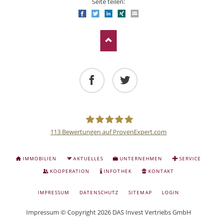
Seite teilen:
Facebook
Twitter
LinkedIn
Xing
E-mail
Facebook
Twitter
113
Bewertungen auf ProvenExpert.com
Deutsche
NAVIGATION
IMMOBILIEN
AKTUELLES
UNTERNEHMEN
SERVICE
ÜBERSPRINGEN
Anlage
KOOPERATION
INFOTHEK
KONTAKT
NAVIGATION
IMPRESSUM
DATENSCHUTZ
SITEMAP
LOGIN
und
ÜBERSPRINGEN
Impressum
© Copyright 2026 DAS Invest Vertriebs GmbH