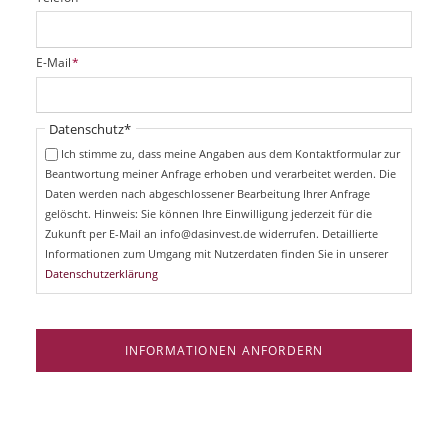
f
l
i
P
E-Mail
*
c
f
h
l
t
i
Pflichtfeld
Datenschutz
*
f
c
e
Ich stimme zu, dass meine Angaben aus dem Kontaktformular zur
h
l
Beantwortung meiner Anfrage erhoben und verarbeitet werden. Die
t
d
Daten werden nach abgeschlossener Bearbeitung Ihrer Anfrage
f
e
gelöscht. Hinweis: Sie können Ihre Einwilligung jederzeit für die
l
Zukunft per E-Mail an info@dasinvest.de widerrufen. Detaillierte
d
Informationen zum Umgang mit Nutzerdaten finden Sie in unserer
Datenschutzerklärung
INFORMATIONEN ANFORDERN