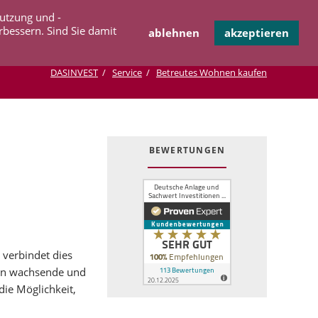
Navigation
Nutzung und -
OPERATION
INFOTHEK
KONTAKT
überspringen
rbessern. Sind Sie damit
ablehnen
akzeptieren
DASINVEST
Service
Betreutes Wohnen kaufen
BEWERTUNGEN
 verbindet dies
ten wachsende und
ie Möglichkeit,