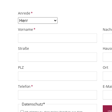
Pflichtfeld
Anrede
*
Pflichtfeld
Pflich
Vorname
*
Nach
Straße
Hau
PLZ
Ort
Pflichtfeld
Pflich
Telefon
*
E-Mai
Pflichtfeld
Datenschutz
*
I
Ich stimme zu, dass meine Angaben aus dem