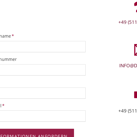
+49 (511
tfeld
name
*
snummer
INFO@D
tfeld
l
*
+49 (511
NFORMATIONEN ANFORDERN