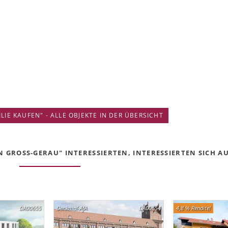
IE KAUFEN" - ALLE OBJEKTE IN DER ÜBERSICHT
 GROSS-GERAU" INTERESSIERTEN, INTERESSIERTEN SICH AUC
DA00655
Denkmal-AfA
DA00654
4,8 % Rendite!