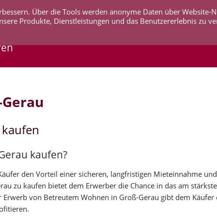
 verbessern. Über die Tools werden anonyme Daten über Website-
AKTUELLES
UNTERNEHMEN
SERVICE
KO
nsere Produkte, Dienstleistungen und das Benutzererlebnis zu ve
fen
-Gerau
 kaufen
-Gerau kaufen?
ufer den Vorteil einer sicheren, langfristigen Mieteinnahme und
erau zu kaufen bietet dem Erwerber die Chance in das am stärks
r Erwerb von Betreutem Wohnen in Groß-Gerau gibt dem Käufer d
fitieren.