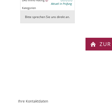
DAS Immo Rating
Aktuell in Prüfung
Kategorien
Bitte sprechen Sie uns direkt an.
ZUR
Ihre Kontaktdaten
ObjektPlatzhalter
URL