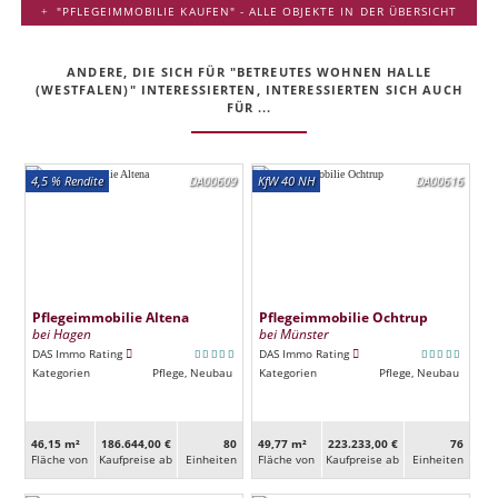
"PFLEGEIMMOBILIE KAUFEN" - ALLE OBJEKTE IN DER ÜBERSICHT
ANDERE, DIE SICH FÜR "BETREUTES WOHNEN HALLE
(WESTFALEN)" INTERESSIERTEN, INTERESSIERTEN SICH AUCH
FÜR ...
4,5 % Rendite
DA00609
KfW 40 NH
DA00616
Pflegeimmobilie Altena
Pflegeimmobilie Ochtrup
bei Hagen
bei Münster
DAS Immo Rating
DAS Immo Rating
Kategorien
Pflege, Neubau
Kategorien
Pflege, Neubau
46,15 m²
186.644,00 €
80
49,77 m²
223.233,00 €
76
Fläche von
Kaufpreise ab
Ein­heiten
Fläche von
Kaufpreise ab
Ein­heiten