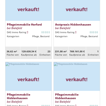
verkauft!
verkauft!
Pflegeimmobilie Herford
Arztpraxis Hiddenhausen
bei Bielefeld
bei Bielefeld
DAS Immo Rating
DAS Immo Rating
Kategorien
Pflege, Bestand
Kategorien
Pflege, Bestand
36,62 m²
129.639,54 €
23
231,08 m²
769.161,00 €
1
Fläche von
Kaufpreise ab
Ein­heiten
Fläche von
Kaufpreise ab
Ein­heiten
verkauft!
verkauft!
Pflegeimmobilie
Pflegeimmobilie
Hiddenhausen
Hiddenhausen
bei Bielefeld
bei Bielefeld
DAS Immo Rating
DAS Immo Rating