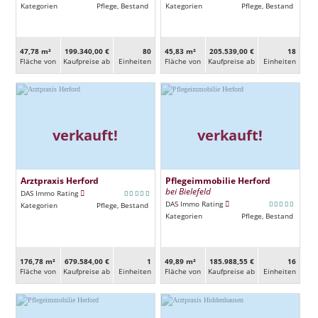
Kategorien
Pflege, Bestand
Kategorien
Pflege, Bestand
47,78 m²
199.340,00 €
80
45,83 m²
205.539,00 €
18
Fläche von
Kaufpreise ab
Ein­heiten
Fläche von
Kaufpreise ab
Ein­heiten
verkauft!
verkauft!
Arztpraxis Herford
Pflegeimmobilie Herford
bei Bielefeld
DAS Immo Rating
DAS Immo Rating
Kategorien
Pflege, Bestand
Kategorien
Pflege, Bestand
176,78 m²
679.584,00 €
1
49,89 m²
185.988,55 €
16
Fläche von
Kaufpreise ab
Ein­heiten
Fläche von
Kaufpreise ab
Ein­heiten