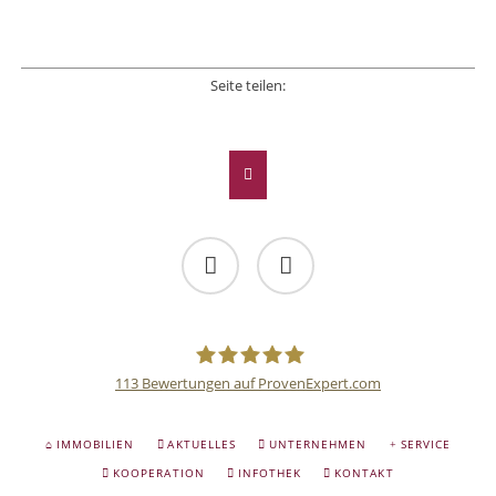
Seite teilen:
Facebook
Twitter
LinkedIn
Xing
E-mail
Facebook
Twitter
113
Bewertungen auf ProvenExpert.com
Deutsche
NAVIGATION
IMMOBILIEN
AKTUELLES
UNTERNEHMEN
SERVICE
ÜBERSPRINGEN
Anlage
KOOPERATION
INFOTHEK
KONTAKT