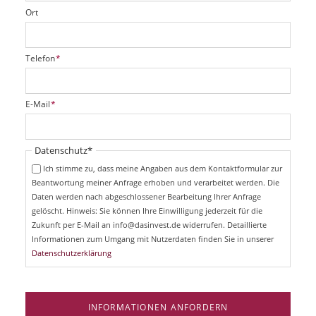
Ort
P
Telefon
*
f
l
i
P
E-Mail
*
c
f
h
l
t
i
Pflichtfeld
Datenschutz
*
f
c
e
Ich stimme zu, dass meine Angaben aus dem Kontaktformular zur
h
l
Beantwortung meiner Anfrage erhoben und verarbeitet werden. Die
t
d
Daten werden nach abgeschlossener Bearbeitung Ihrer Anfrage
f
e
gelöscht. Hinweis: Sie können Ihre Einwilligung jederzeit für die
l
Zukunft per E-Mail an info@dasinvest.de widerrufen. Detaillierte
d
Informationen zum Umgang mit Nutzerdaten finden Sie in unserer
Datenschutzerklärung
INFORMATIONEN ANFORDERN