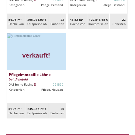
Kategorien
Pflege, Bestand
Kategorien
Pflege, Bestand
54,75 m²
205.031,00 €
22
46,52 m²
120.818,65 €
22
Fläche von
Kaufpreise ab
Ein­heiten
Fläche von
Kaufpreise ab
Ein­heiten
verkauft!
Pflegeimmobilie Löhne
bei Bielefeld
DAS Immo Rating
Kategorien
Pflege, Neubau
51,75 m²
235.367,79 €
20
Fläche von
Kaufpreise ab
Ein­heiten