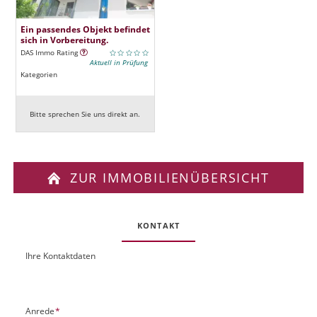
Ein passendes Objekt befindet
sich in Vorbereitung.
DAS Immo Rating
Aktuell in Prüfung
Kategorien
Bitte sprechen Sie uns direkt an.
ZUR IMMOBILIENÜBERSICHT
KONTAKT
Ihre Kontaktdaten
O
U
b
R
j
L
e
P
Anrede
*
k