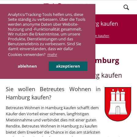
Analytics/Tracking-Tools helfen uns, diese
Seite ständig zu verbessern. Über die Tools
Betreutes Wohnen in Hamburg kaufen
werden anonyme Daten über Website-
Nutzung und -Funktionalität gesammelt.
Wir nutzen die Erkenntnisse, um unsere
DASINVEST
Service
Betreutes Wohnen kaufen
Produkte, Dienstleistungen und das
Benutzererlebnis zu verbessern. Sind Sie
damit einverstanden, dass wir dafür
Cookies verwenden?
mehr
Betreutes Wohnen in Hamburg
ablehnen
akzeptieren
Betreutes Wohnen in Hamburg kaufen
Sie wollen Betreutes Wohnen in
Hamburg kaufen?
Betreutes Wohnen in Hamburg kaufen schafft dem
Käufer den Vorteil einer sicheren, langfristigen
Mieteinnahme und verbindet dies mit einer guten
Rendite. Betreutes Wohnen in Hamburg zu kaufen
bietet dem Erwerber die Chance in das am stärksten