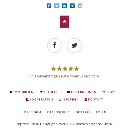
Facebook
Twitter
LinkedIn
Xing
E-mail
Facebook
Twitter
113
Bewertungen auf ProvenExpert.com
Deutsche
NAVIGATION
IMMOBILIEN
AKTUELLES
UNTERNEHMEN
SERVICE
ÜBERSPRINGEN
Anlage
KOOPERATION
INFOTHEK
KONTAKT
NAVIGATION
IMPRESSUM
DATENSCHUTZ
SITEMAP
LOGIN
und
ÜBERSPRINGEN
Impressum
© Copyright 2026 DAS Invest Vertriebs GmbH