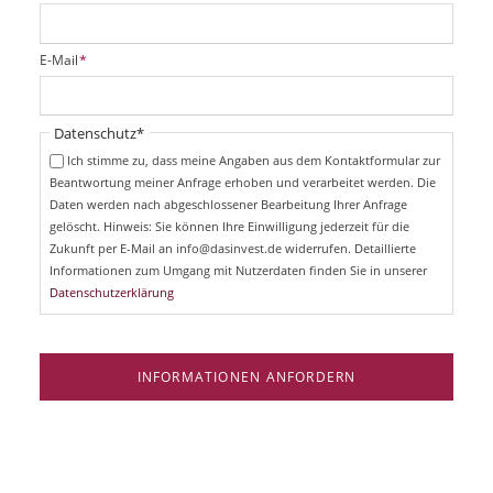
f
l
i
P
E-Mail
*
c
f
h
l
t
i
Pflichtfeld
Datenschutz
*
f
c
e
Ich stimme zu, dass meine Angaben aus dem Kontaktformular zur
h
l
Beantwortung meiner Anfrage erhoben und verarbeitet werden. Die
t
d
Daten werden nach abgeschlossener Bearbeitung Ihrer Anfrage
f
e
gelöscht. Hinweis: Sie können Ihre Einwilligung jederzeit für die
l
Zukunft per E-Mail an info@dasinvest.de widerrufen. Detaillierte
d
Informationen zum Umgang mit Nutzerdaten finden Sie in unserer
Datenschutzerklärung
INFORMATIONEN ANFORDERN