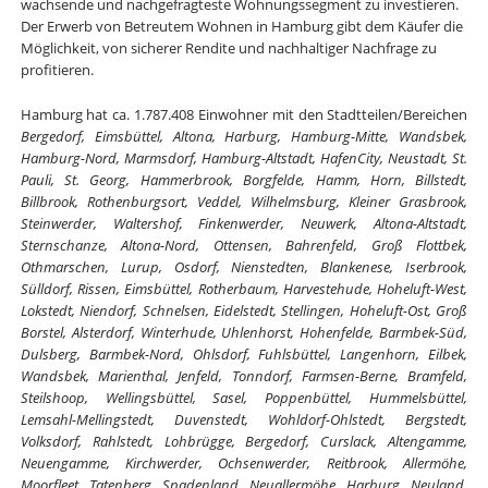
wachsende und nachgefragteste Wohnungssegment zu investieren.
Der Erwerb von Betreutem Wohnen in Hamburg gibt dem Käufer die
Möglichkeit, von sicherer Rendite und nachhaltiger Nachfrage zu
profitieren.
Hamburg hat ca. 1.787.408 Einwohner mit den Stadtteilen/Bereichen
Bergedorf, Eimsbüttel, Altona, Harburg, Hamburg-Mitte, Wandsbek,
Hamburg-Nord, Marmsdorf, Hamburg-Altstadt, HafenCity, Neustadt, St.
Pauli, St. Georg, Hammerbrook, Borgfelde, Hamm, Horn, Billstedt,
Billbrook, Rothenburgsort, Veddel, Wilhelmsburg, Kleiner Grasbrook,
Steinwerder, Waltershof, Finkenwerder, Neuwerk, Altona-Altstadt,
Sternschanze, Altona-Nord, Ottensen, Bahrenfeld, Groß Flottbek,
Othmarschen, Lurup, Osdorf, Nienstedten, Blankenese, Iserbrook,
Sülldorf, Rissen, Eimsbüttel, Rotherbaum, Harvestehude, Hoheluft-West,
Lokstedt, Niendorf, Schnelsen, Eidelstedt, Stellingen, Hoheluft-Ost, Groß
Borstel, Alsterdorf, Winterhude, Uhlenhorst, Hohenfelde, Barmbek-Süd,
Dulsberg, Barmbek-Nord, Ohlsdorf, Fuhlsbüttel, Langenhorn, Eilbek,
Wandsbek, Marienthal, Jenfeld, Tonndorf, Farmsen-Berne, Bramfeld,
Steilshoop, Wellingsbüttel, Sasel, Poppenbüttel, Hummelsbüttel,
Lemsahl-Mellingstedt, Duvenstedt, Wohldorf-Ohlstedt, Bergstedt,
Volksdorf, Rahlstedt, Lohbrügge, Bergedorf, Curslack, Altengamme,
Neuengamme, Kirchwerder, Ochsenwerder, Reitbrook, Allermöhe,
Moorfleet, Tatenberg, Spadenland, Neuallermöhe, Harburg, Neuland,