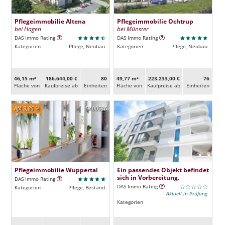
Pflegeimmobilie Altena
Pflegeimmobilie Ochtrup
bei Hagen
bei Münster
DAS Immo Rating
DAS Immo Rating
Kategorien
Pflege, Neubau
Kategorien
Pflege, Neubau
46,15 m²
186.644,00 €
80
49,77 m²
223.233,00 €
76
Fläche von
Kaufpreise ab
Ein­heiten
Fläche von
Kaufpreise ab
Ein­heiten
AfA 3,85 %
DA00536
Pflegeimmobilie Wuppertal
Ein passendes Objekt befindet
sich in Vorbereitung.
DAS Immo Rating
DAS Immo Rating
Kategorien
Pflege, Bestand
Aktuell in Prüfung
Kategorien