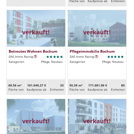
Fläche von
Kaufpreise ab
Ein­heiten
verkauft!
verkauft!
Betreutes Wohnen Bochum
Pflegeimmobilie Bochum
DAS Immo Rating
DAS Immo Rating
Kategorien
Pflege, Neubau
Kategorien
Pflege, Neubau
69,56 m²
161.649,27 €
33
50,39 m²
171.681,96 €
80
Fläche von
Kaufpreise ab
Ein­heiten
Fläche von
Kaufpreise ab
Ein­heiten
verkauft!
verkauft!