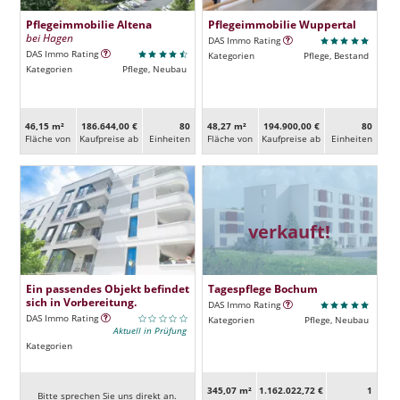
Pflegeimmobilie Altena
Pflegeimmobilie Wuppertal
bei Hagen
DAS Immo Rating
DAS Immo Rating
Kategorien
Pflege, Bestand
Kategorien
Pflege, Neubau
46,15 m²
186.644,00 €
80
48,27 m²
194.900,00 €
80
Fläche von
Kaufpreise ab
Ein­heiten
Fläche von
Kaufpreise ab
Ein­heiten
verkauft!
Ein passendes Objekt befindet
Tagespflege Bochum
sich in Vorbereitung.
DAS Immo Rating
DAS Immo Rating
Kategorien
Pflege, Neubau
Aktuell in Prüfung
Kategorien
345,07 m²
1.162.022,72 €
1
Bitte sprechen Sie uns direkt an.