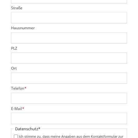
t
l
i
l
Straße
f
d
c
t
e
h
e
l
t
r
d
Hausnummer
f
e
l
d
PLZ
Ort
P
Telefon
*
f
l
i
P
E-Mail
*
c
f
h
l
t
i
Pflichtfeld
Datenschutz
*
f
c
e
Ich stimme zu, dass meine Angaben aus dem Kontaktformular zur
h