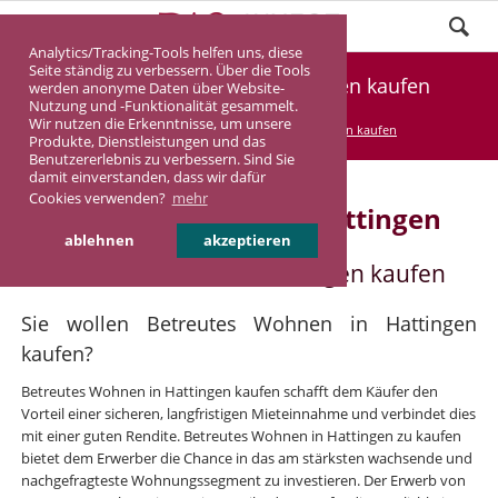
Analytics/Tracking-Tools helfen uns, diese
Seite ständig zu verbessern. Über die Tools
Betreutes Wohnen in Hattingen kaufen
werden anonyme Daten über Website-
Nutzung und -Funktionalität gesammelt.
Wir nutzen die Erkenntnisse, um unsere
DASINVEST
Service
Betreutes Wohnen kaufen
Produkte, Dienstleistungen und das
Benutzererlebnis zu verbessern. Sind Sie
damit einverstanden, dass wir dafür
Cookies verwenden?
mehr
Betreutes Wohnen in Hattingen
ablehnen
akzeptieren
Betreutes Wohnen in Hattingen kaufen
Sie wollen Betreutes Wohnen in Hattingen
kaufen?
Betreutes Wohnen in Hattingen kaufen schafft dem Käufer den
Vorteil einer sicheren, langfristigen Mieteinnahme und verbindet dies
mit einer guten Rendite. Betreutes Wohnen in Hattingen zu kaufen
bietet dem Erwerber die Chance in das am stärksten wachsende und
nachgefragteste Wohnungssegment zu investieren. Der Erwerb von