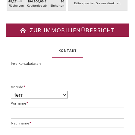
48,27 m²
194.900,00 €
80
Bitte sprechen Sie uns direkt an.
Fläche von
Kaufpreise ab
Ein­heiten
ZUR IMMOBILIENÜBERSICHT
KONTAKT
Ihre Kontaktdaten
O
U
b
R
j
L
e
P
Anrede
*
k
f
t
l
P
P
Vorname
*
i
l
f
c
a
l
h
t
i
t
P
Nachname
*
z
c
f
f
h
h
e
l
a