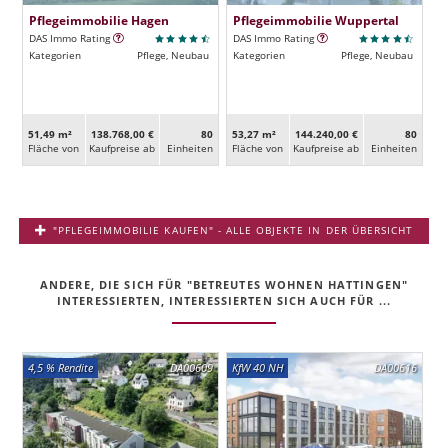
Pflegeimmobilie Hagen
Pflegeimmobilie Wuppertal
DAS Immo Rating
DAS Immo Rating
Kategorien
Pflege, Neubau
Kategorien
Pflege, Neubau
51,49 m²
138.768,00 €
80
53,27 m²
144.240,00 €
80
Fläche von
Kaufpreise ab
Ein­heiten
Fläche von
Kaufpreise ab
Ein­heiten
"PFLEGEIMMOBILIE KAUFEN" - ALLE OBJEKTE IN DER ÜBERSICHT
ANDERE, DIE SICH FÜR "BETREUTES WOHNEN HATTINGEN"
INTERESSIERTEN, INTERESSIERTEN SICH AUCH FÜR ...
4,5 % Rendite
DA00609
KfW 40 NH
DA00616