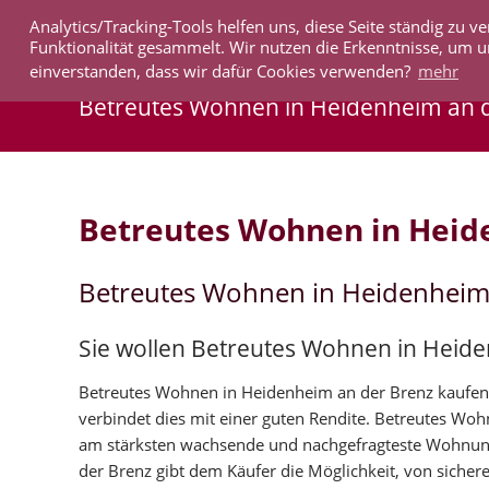
Analytics/Tracking-Tools helfen uns, diese Seite ständig zu
IMMOBILIEN
Funktionalität gesammelt. Wir nutzen die Erkenntnisse, um u
einverstanden, dass wir dafür Cookies verwenden?
mehr
Betreutes Wohnen in Heidenheim an 
Betreutes Wohnen in Heid
Betreutes Wohnen in Heidenheim
Sie wollen Betreutes Wohnen in Heid
Betreutes Wohnen in Heidenheim an der Brenz kaufen s
verbindet dies mit einer guten Rendite. Betreutes Wo
am stärksten wachsende und nachgefragteste Wohnun
der Brenz gibt dem Käufer die Möglichkeit, von sichere