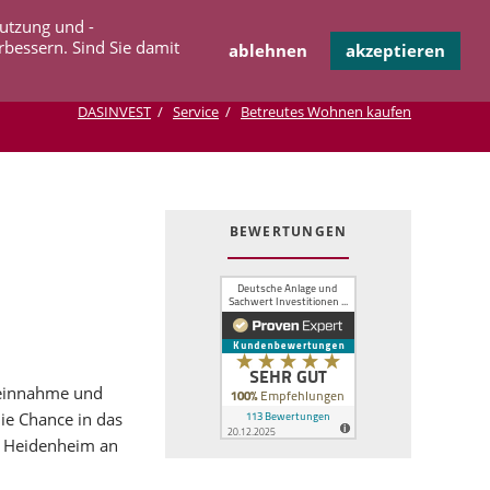
Navigation
Nutzung und -
OPERATION
INFOTHEK
KONTAKT
überspringen
rbessern. Sind Sie damit
ablehnen
akzeptieren
DASINVEST
Service
Betreutes Wohnen kaufen
BEWERTUNGEN
eteinnahme und
ie Chance in das
n Heidenheim an