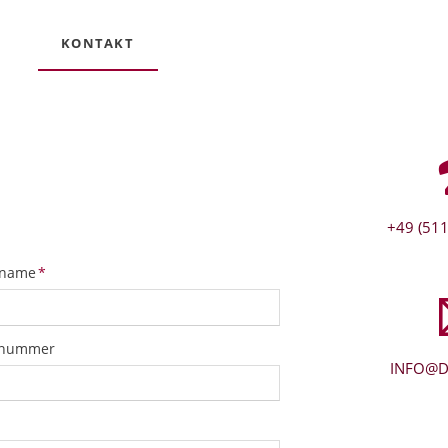
KONTAKT
+49 (511
tfeld
name
*
snummer
INFO@D