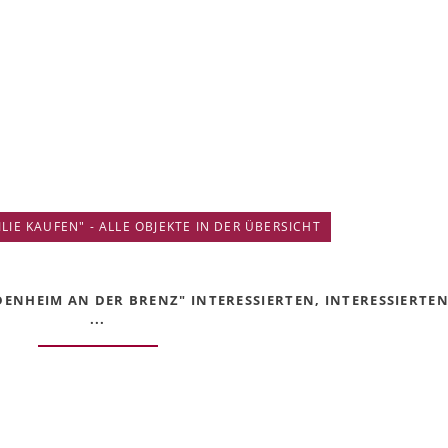
IE KAUFEN" - ALLE OBJEKTE IN DER ÜBERSICHT
DENHEIM AN DER BRENZ" INTERESSIERTEN, INTERESSIERTEN
...