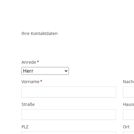
Ihre Kontaktdaten
ObjektPlatzhalter
URL
Pflichtfeld
Anrede
*
Pflichtfeld
Pflich
Vorname
*
Nach
Straße
Hau
PLZ
Ort