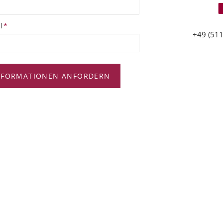
tfeld
l
*
+49 (511
NFORMATIONEN ANFORDERN