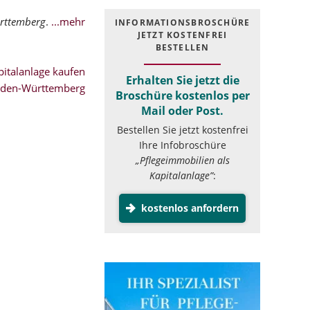
rttemberg
.
...mehr
INFOR­MATIONS­BROSCHÜRE
JETZT KOSTEN­FREI
BESTELLEN
italanlage kaufen
Erhalten Sie jetzt die
aden-Württemberg
Broschüre kostenlos per
Mail oder Post.
Bestellen Sie jetzt kostenfrei
Ihre Infobroschüre
„Pflegeimmobilien als
Kapitalanlage”
:
kostenlos anfordern