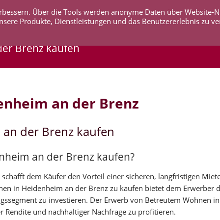
 verbessern. Über die Tools werden anonyme Daten über Website-
AKTUELLES
UNTERNEHMEN
SERVICE
KO
nsere Produkte, Dienstleistungen und das Benutzererlebnis zu ve
der Brenz kaufen
enheim an der Brenz
 an der Brenz kaufen
enheim an der Brenz kaufen?
chafft dem Käufer den Vorteil einer sicheren, langfristigen Mi
hnen in Heidenheim an der Brenz zu kaufen bietet dem Erwerber d
gssegment zu investieren. Der Erwerb von Betreutem Wohnen i
r Rendite und nachhaltiger Nachfrage zu profitieren.