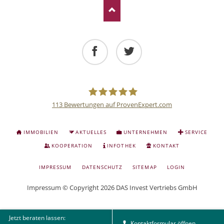
Facebook
Twitter
113
Bewertungen auf ProvenExpert.com
Deutsche
NAVIGATION
IMMOBILIEN
AKTUELLES
UNTERNEHMEN
SERVICE
ÜBERSPRINGEN
Anlage
KOOPERATION
INFOTHEK
KONTAKT
NAVIGATION
IMPRESSUM
DATENSCHUTZ
SITEMAP
LOGIN
und
ÜBERSPRINGEN
Impressum
© Copyright 2026 DAS Invest Vertriebs GmbH
Sachwert
Jetzt beraten lassen:
Investitionen
Kontaktformular öffnen