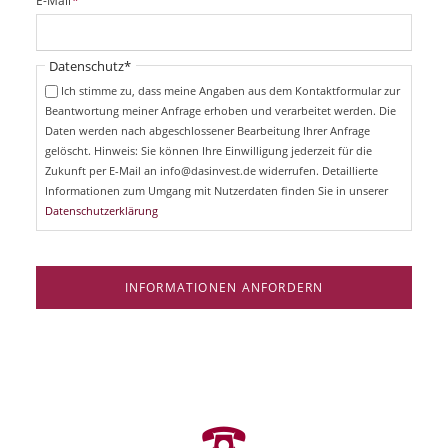
E-Mail
*
c
f
h
l
t
i
Pflichtfeld
Datenschutz
*
f
c
e
Ich stimme zu, dass meine Angaben aus dem Kontaktformular zur
h
l
Beantwortung meiner Anfrage erhoben und verarbeitet werden. Die
t
d
Daten werden nach abgeschlossener Bearbeitung Ihrer Anfrage
f
e
gelöscht. Hinweis: Sie können Ihre Einwilligung jederzeit für die
l
Zukunft per E-Mail an info@dasinvest.de widerrufen. Detaillierte
d
Informationen zum Umgang mit Nutzerdaten finden Sie in unserer
Datenschutzerklärung
INFORMATIONEN ANFORDERN