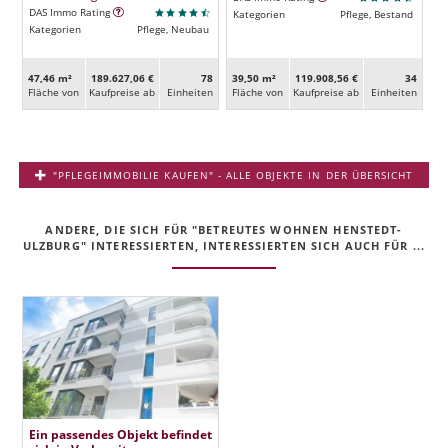
DAS Immo Rating
Kategorien
Pflege, Bestand
Kategorien
Pflege, Neubau
47,46 m²
189.627,06 €
78
39,50 m²
119.908,56 €
34
Fläche von
Kaufpreise ab
Ein­heiten
Fläche von
Kaufpreise ab
Ein­heiten
"PFLEGEIMMOBILIE KAUFEN" - ALLE OBJEKTE IN DER ÜBERSICHT
ANDERE, DIE SICH FÜR "BETREUTES WOHNEN HENSTEDT-
ULZBURG" INTERESSIERTEN, INTERESSIERTEN SICH AUCH FÜR ...
Ein passendes Objekt befindet