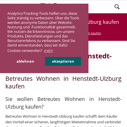
Analytics/Tracking-Tools helfen uns, diese
Seite ständig zu verbessern. Über die Tools
Betreutes Wohnen in Henstedt-Ulzburg kaufen
werden anonyme Daten über Website-
Nutzung und -Funktionalität gesammelt.
Wir nutzen die Erkenntnisse, um unsere
DASINVEST
Service
Betreutes Wohnen kaufen
Produkte, Dienstleistungen und das
Benutzererlebnis zu verbessern. Sind Sie
damit einverstanden, dass wir dafür
Cookies verwenden?
mehr
Betreutes Wohnen in Henstedt-
ablehnen
akzeptieren
Ulzburg
Betreutes Wohnen in Henstedt-Ulzburg
kaufen
Sie wollen Betreutes Wohnen in Henstedt-
Ulzburg kaufen?
Betreutes Wohnen in Henstedt-Ulzburg kaufen schafft dem Käufer
den Vorteil einer sicheren, langfristigen Mieteinnahme und verbindet