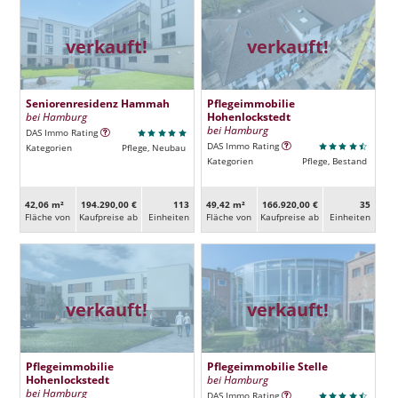
verkauft!
verkauft!
Seniorenresidenz Hammah
Pflegeimmobilie
bei Hamburg
Hohenlockstedt
bei Hamburg
DAS Immo Rating
DAS Immo Rating
Kategorien
Pflege, Neubau
Kategorien
Pflege, Bestand
42,06 m²
194.290,00 €
113
49,42 m²
166.920,00 €
35
Fläche von
Kaufpreise ab
Ein­heiten
Fläche von
Kaufpreise ab
Ein­heiten
verkauft!
verkauft!
Pflegeimmobilie
Pflegeimmobilie Stelle
Hohenlockstedt
bei Hamburg
bei Hamburg
DAS Immo Rating