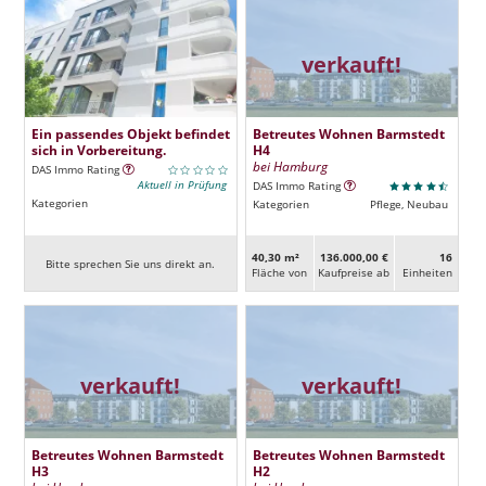
verkauft!
Ein passendes Objekt befindet
Betreutes Wohnen Barmstedt
sich in Vorbereitung.
H4
bei Hamburg
DAS Immo Rating
Aktuell in Prüfung
DAS Immo Rating
Kategorien
Kategorien
Pflege, Neubau
40,30 m²
136.000,00 €
16
Bitte sprechen Sie uns direkt an.
Fläche von
Kaufpreise ab
Ein­heiten
verkauft!
verkauft!
Betreutes Wohnen Barmstedt
Betreutes Wohnen Barmstedt
H3
H2