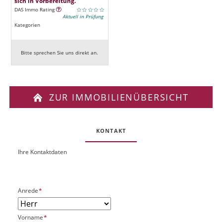
sich in Vorbereitung.
DAS Immo Rating
Aktuell in Prüfung
Kategorien
Bitte sprechen Sie uns direkt an.
ZUR IMMOBILIENÜBERSICHT
KONTAKT
Ihre Kontaktdaten
O
U
b
R
j
L
e
P
Anrede
*
k
f
t
l
P
P
Vorname
*
i