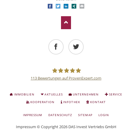
Facebook
Twitter
LinkedIn
Xing
E-mail
Facebook
Twitter
113
Bewertungen auf ProvenExpert.com
Deutsche
NAVIGATION
IMMOBILIEN
AKTUELLES
UNTERNEHMEN
SERVICE
ÜBERSPRINGEN
Anlage
KOOPERATION
INFOTHEK
KONTAKT
NAVIGATION
IMPRESSUM
DATENSCHUTZ
SITEMAP
LOGIN
und
ÜBERSPRINGEN
Impressum
© Copyright 2026 DAS Invest Vertriebs GmbH