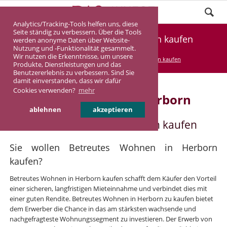
Analytics/Tracking-Tools helfen uns, diese
Seite ständig zu verbessern. Über die Tools
Betreutes Wohnen in Herborn kaufen
werden anonyme Daten über Website-
Nutzung und -Funktionalität gesammelt.
Wir nutzen die Erkenntnisse, um unsere
DASINVEST
Service
Betreutes Wohnen kaufen
Produkte, Dienstleistungen und das
Benutzererlebnis zu verbessern. Sind Sie
damit einverstanden, dass wir dafür
Cookies verwenden?
mehr
Betreutes Wohnen in Herborn
ablehnen
akzeptieren
Betreutes Wohnen in Herborn kaufen
Sie wollen Betreutes Wohnen in Herborn
kaufen?
Betreutes Wohnen in Herborn kaufen schafft dem Käufer den Vorteil
einer sicheren, langfristigen Mieteinnahme und verbindet dies mit
einer guten Rendite. Betreutes Wohnen in Herborn zu kaufen bietet
dem Erwerber die Chance in das am stärksten wachsende und
nachgefragteste Wohnungssegment zu investieren. Der Erwerb von