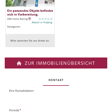
Ein passendes Objekt befindet
sich in Vorbereitung.
DAS Immo Rating
Aktuell in Prüfung
Kategorien
Bitte sprechen Sie uns direkt an.
ZUR IMMOBILIENÜBERSICHT
KONTAKT
Ihre Kontaktdaten
O
U
b
R
j
L
e
P
Anrede
*
k