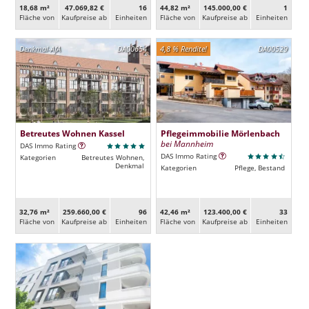
18,68 m²
47.069,82 €
16
44,82 m²
145.000,00 €
1
Fläche von
Kaufpreise ab
Ein­heiten
Fläche von
Kaufpreise ab
Ein­heiten
Denkmal-AfA
DA00654
4,8 % Rendite!
DA00529
Betreutes Wohnen Kassel
Pflegeimmobilie Mörlenbach
bei Mannheim
DAS Immo Rating
DAS Immo Rating
Kategorien
Betreutes Wohnen,
Denkmal
Kategorien
Pflege, Bestand
32,76 m²
259.660,00 €
96
42,46 m²
123.400,00 €
33
Fläche von
Kaufpreise ab
Ein­heiten
Fläche von
Kaufpreise ab
Ein­heiten