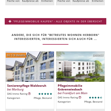
Fläche von
Kaufpreise ab
Ein­heiten
Fläche von
Kaufpreise ab
Ein­heiten
"PFLEGEIMMOBILIE KAUFEN" - ALLE OBJEKTE IN DER ÜBERSICHT
ANDERE, DIE SICH FÜR "BETREUTES WOHNEN HERBORN"
INTERESSIERTEN, INTERESSIERTEN SICH AUCH FÜR ...
bis 5 % Rendite
DA00653
DA00655
Seniorenpflege Waldesruh
Pflegeimmobilie
bei Marburg
Grävenwiesbach
bei Frankfurt am Main
DAS Immo Rating
DAS Immo Rating
Kategorien
Pflege, Bestand
Kategorien
Pflege, Bestand