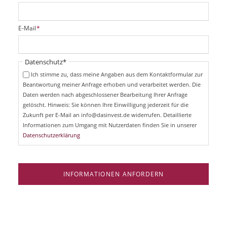
f
l
i
P
E-Mail
*
c
f
h
l
t
i
Pflichtfeld
Datenschutz
*
f
c
e
Ich stimme zu, dass meine Angaben aus dem Kontaktformular zur
h
l
Beantwortung meiner Anfrage erhoben und verarbeitet werden. Die
t
d
Daten werden nach abgeschlossener Bearbeitung Ihrer Anfrage
f
e
gelöscht. Hinweis: Sie können Ihre Einwilligung jederzeit für die
l
Zukunft per E-Mail an info@dasinvest.de widerrufen. Detaillierte
d
Informationen zum Umgang mit Nutzerdaten finden Sie in unserer
Datenschutzerklärung
INFORMATIONEN ANFORDERN