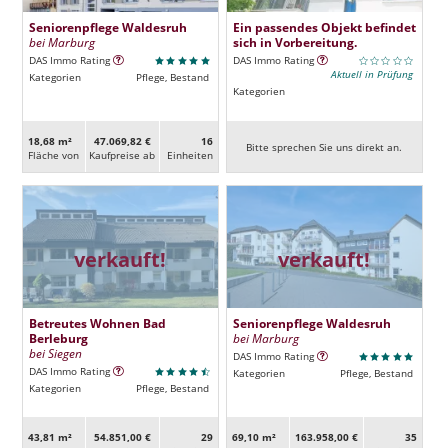
Seniorenpflege Waldesruh
Ein passendes Objekt befindet
bei Marburg
sich in Vorbereitung.
DAS Immo Rating
DAS Immo Rating
Aktuell in Prüfung
Kategorien
Pflege, Bestand
Kategorien
18,68 m²
47.069,82 €
16
Bitte sprechen Sie uns direkt an.
Fläche von
Kaufpreise ab
Ein­heiten
verkauft!
verkauft!
Betreutes Wohnen Bad
Seniorenpflege Waldesruh
Berleburg
bei Marburg
bei Siegen
DAS Immo Rating
DAS Immo Rating
Kategorien
Pflege, Bestand
Kategorien
Pflege, Bestand
43,81 m²
54.851,00 €
29
69,10 m²
163.958,00 €
35