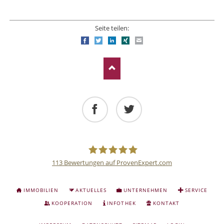
Seite teilen:
Facebook
Twitter
LinkedIn
Xing
E-mail
Facebook
Twitter
113
Bewertungen auf ProvenExpert.com
Deutsche
NAVIGATION
IMMOBILIEN
AKTUELLES
UNTERNEHMEN
SERVICE
ÜBERSPRINGEN
Anlage
KOOPERATION
INFOTHEK
KONTAKT
NAVIGATION