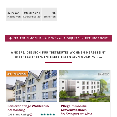
47,72 m²
190.387,77 €
96
Fläche von
Kaufpreise ab
Ein­heiten
"PFLEGEIMMOBILIE KAUFEN" - ALLE OBJEKTE IN DER ÜBERSICHT
ANDERE, DIE SICH FÜR "BETREUTES WOHNEN HERBSTEIN"
INTERESSIERTEN, INTERESSIERTEN SICH AUCH FÜR ...
bis 5 % Rendite
DA00653
DA00655
Seniorenpflege Waldesruh
Pflegeimmobilie
bei Marburg
Grävenwiesbach
bei Frankfurt am Main
DAS Immo Rating