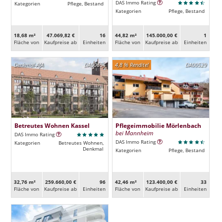
DAS Immo Rating
Kategorien
Pflege, Bestand
Kategorien
Pflege, Bestand
18,68 m²
47.069,82 €
16
44,82 m²
145.000,00 €
1
Fläche von
Kaufpreise ab
Ein­heiten
Fläche von
Kaufpreise ab
Ein­heiten
Denkmal-AfA
DA00654
4,8 % Rendite!
DA00529
Betreutes Wohnen Kassel
Pflegeimmobilie Mörlenbach
bei Mannheim
DAS Immo Rating
DAS Immo Rating
Kategorien
Betreutes Wohnen,
Denkmal
Kategorien
Pflege, Bestand
32,76 m²
259.660,00 €
96
42,46 m²
123.400,00 €
33
Fläche von
Kaufpreise ab
Ein­heiten
Fläche von
Kaufpreise ab
Ein­heiten