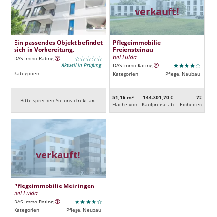
verkauft!
Ein passendes Objekt befindet
Pflegeimmobilie
sich in Vorbereitung.
Freiensteinau
bei Fulda
DAS Immo Rating
Aktuell in Prüfung
DAS Immo Rating
Kategorien
Kategorien
Pflege, Neubau
51,16 m²
144.801,70 €
72
Bitte sprechen Sie uns direkt an.
Fläche von
Kaufpreise ab
Ein­heiten
verkauft!
Pflegeimmobilie Meiningen
bei Fulda
DAS Immo Rating
Kategorien
Pflege, Neubau