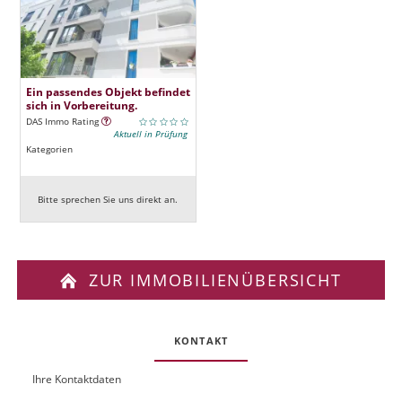
Ein passendes Objekt befindet
sich in Vorbereitung.
DAS Immo Rating
Aktuell in Prüfung
Kategorien
Bitte sprechen Sie uns direkt an.
ZUR IMMOBILIENÜBERSICHT
KONTAKT
Ihre Kontaktdaten
O
U