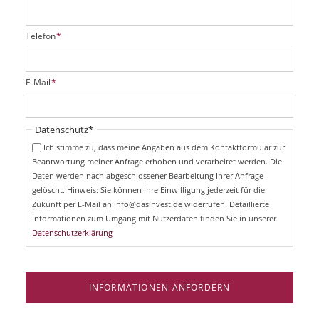
P
Telefon
*
f
l
i
P
E-Mail
*
c
f
h
l
t
i
Pflichtfeld
Datenschutz
*
f
c
e
Ich stimme zu, dass meine Angaben aus dem Kontaktformular zur
h
l
Beantwortung meiner Anfrage erhoben und verarbeitet werden. Die
t
d
Daten werden nach abgeschlossener Bearbeitung Ihrer Anfrage
f
e
gelöscht. Hinweis: Sie können Ihre Einwilligung jederzeit für die
l
Zukunft per E-Mail an info@dasinvest.de widerrufen. Detaillierte
d
Informationen zum Umgang mit Nutzerdaten finden Sie in unserer
Datenschutzerklärung
INFORMATIONEN ANFORDERN