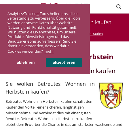
Analytics/Tracking-Tools helfen uns, diese
Seite ständig zu verbessern. Über die Tools
Betreutes Wohnen in Herbstein kaufen
werden anonyme Daten über Website-
Nutzung und -Funktionalität gesammelt.
Wir nutzen die Erkenntnisse, um unsere
DASINVEST
Service
Betreutes Wohnen kaufen
Produkte, Dienstleistungen und das
Benutzererlebnis zu verbessern. Sind Sie
damit einverstanden, dass wir dafür
Cookies verwenden?
mehr
Betreutes Wohnen in Herbstein
ablehnen
akzeptieren
Betreutes Wohnen in Herbstein kaufen
Sie wollen Betreutes Wohnen in
Herbstein kaufen?
Betreutes Wohnen in Herbstein kaufen schafft dem
Käufer den Vorteil einer sicheren, langfristigen
Mieteinnahme und verbindet dies mit einer guten
Rendite. Betreutes Wohnen in Herbstein zu kaufen
bietet dem Erwerber die Chance in das am stärksten wachsende und