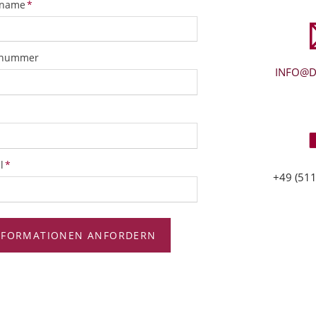
tfeld
name
*
snummer
INFO@D
tfeld
l
*
+49 (511
NFORMATIONEN ANFORDERN