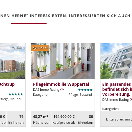
NEN HERNE" INTERESSIERTEN, INTERESSIERTEN SICH AUCH F
DA00616
AfA 3,85 %
DA00536
Ochtrup
Pflegeimmobilie Wuppertal
Ein passendes
befindet sich i
DAS Immo Rating
Vorbereitung.
Kategorien
Pflege, Bestand
Pflege, Neubau
DAS Immo Rating
Kategorien
0 €
76
48,27 m²
194.900,00 €
80
Bitte sprechen S
e ab
Ein­heiten
Fläche von
Kaufpreise ab
Ein­heiten