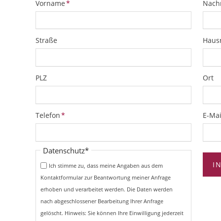
Pflichtfeld
Pflich
Vorname
*
Nach
Straße
Hau
PLZ
Ort
Pflichtfeld
Pflich
Telefon
*
E-Mai
Pflichtfeld
Datenschutz
*
I
Ich stimme zu, dass meine Angaben aus dem
Kontaktformular zur Beantwortung meiner Anfrage
erhoben und verarbeitet werden. Die Daten werden
nach abgeschlossener Bearbeitung Ihrer Anfrage
gelöscht. Hinweis: Sie können Ihre Einwilligung jederzeit