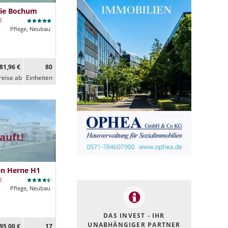
lie Bochum
Pflege, Neubau
81,96 €
80
reise ab
Ein­heiten
auft!
en Herne H1
Pflege, Neubau
DAS INVEST - IHR
UNABHÄNGIGER PARTNER
95,00 €
17