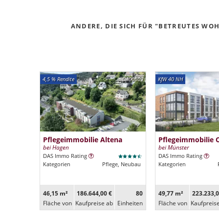
ANDERE, DIE SICH FÜR "BETREUTES WOH
4,5 % Rendite
DA00609
KfW 40 NH
Pflegeimmobilie Altena
Pflegeimmobilie 
bei Hagen
bei Münster
DAS Immo Rating
DAS Immo Rating
Kategorien
Pflege, Neubau
Kategorien
46,15 m²
186.644,00 €
80
49,77 m²
223.233,0
Fläche von
Kaufpreise ab
Ein­heiten
Fläche von
Kaufpreis