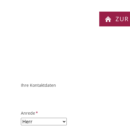
ZUR
Ihre Kontaktdaten
ObjektPlatzhalter
URL
Pflichtfeld
Anrede
*