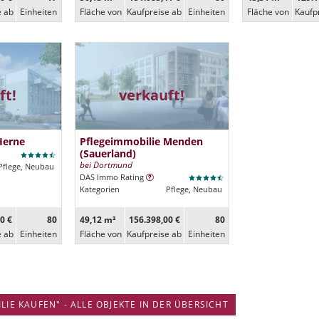
e ab
Ein­heiten
Fläche von
Kaufpreise ab
Ein­heiten
Fläche von
Kaufp
ft!
verkauft!
Herne
Pflegeimmobilie Menden
(Sauerland)
bei Dortmund
Pflege, Neubau
DAS Immo Rating
Kategorien
Pflege, Neubau
0 €
80
49,12 m²
156.398,00 €
80
e ab
Ein­heiten
Fläche von
Kaufpreise ab
Ein­heiten
IE KAUFEN" - ALLE OBJEKTE IN DER ÜBERSICHT