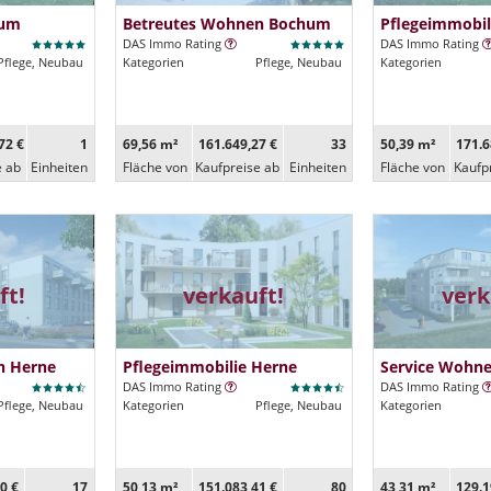
hum
Betreutes Wohnen Bochum
Pflegeimmobi
DAS Immo Rating
DAS Immo Rating
Pflege, Neubau
Kategorien
Pflege, Neubau
Kategorien
72 €
1
69,56 m²
161.649,27 €
33
50,39 m²
171.6
e ab
Ein­heiten
Fläche von
Kaufpreise ab
Ein­heiten
Fläche von
Kaufp
ft!
verkauft!
verk
n Herne
Pflegeimmobilie Herne
Service Wohn
DAS Immo Rating
DAS Immo Rating
Pflege, Neubau
Kategorien
Pflege, Neubau
Kategorien
0 €
17
50,13 m²
151.083,41 €
80
43,31 m²
129.1