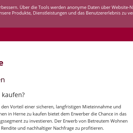
 verbessern. Über die Tools werden anonyme Daten über Website-
AKTUELLES
UNTERNEHMEN
SERVICE
KO
nsere Produkte, Dienstleistungen und das Benutzererlebnis zu ve
e
en
 kaufen?
den Vorteil einer sicheren, langfristigen Mieteinnahme und
hnen in Herne zu kaufen bietet dem Erwerber die Chance in das
gssegment zu investieren. Der Erwerb von Betreutem Wohnen
 Rendite und nachhaltiger Nachfrage zu profitieren.