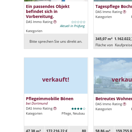
Ein passendes Objekt
Tagespflege Boc
befindet sich in
DAS Immo Rating
Vorbereitung.
Kategorien
DAS Immo Rating
Aktuell in Prüfung
Kategorien
345,07 m²
1.162.022,
Bitte sprechen Sie uns direkt an.
Fläche von
Kaufpreis
verkauft!
verkau
Pflegeimmobilie Bönen
Betreutes Wohne
bei Dortmund
DAS Immo Rating
DAS Immo Rating
Kategorien
Kategorien
Pflege, Neubau
47,38 m²
172.216,22 €
80
58,86 m²
159.755,0