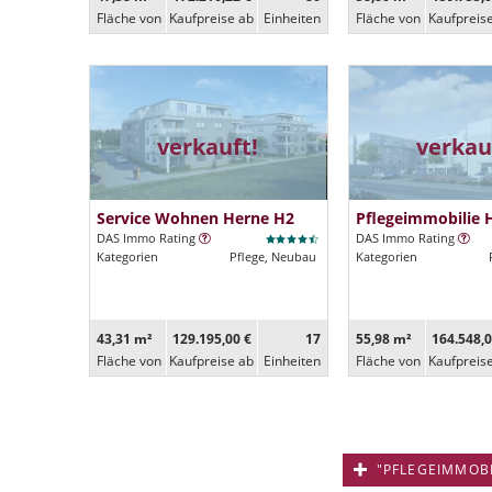
Fläche von
Kaufpreise ab
Ein­heiten
Fläche von
Kaufpreis
verkauft!
verkau
Service Wohnen Herne H2
Pflegeimmobilie 
DAS Immo Rating
DAS Immo Rating
Kategorien
Pflege, Neubau
Kategorien
43,31 m²
129.195,00 €
17
55,98 m²
164.548,0
Fläche von
Kaufpreise ab
Ein­heiten
Fläche von
Kaufpreis
"PFLEGEIMMOBIL