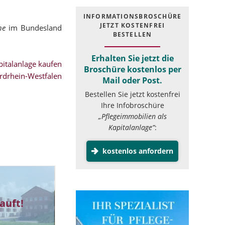
INFOR­MATIONS­BROSCHÜRE
JETZT KOSTEN­FREI
ne
im Bundesland
BESTELLEN
Erhalten Sie jetzt die
italanlage kaufen
Broschüre kostenlos per
rdrhein-Westfalen
Mail oder Post.
Bestellen Sie jetzt kostenfrei
Ihre Infobroschüre
„Pflegeimmobilien als
Kapitalanlage”
:
kostenlos anfordern
auft!