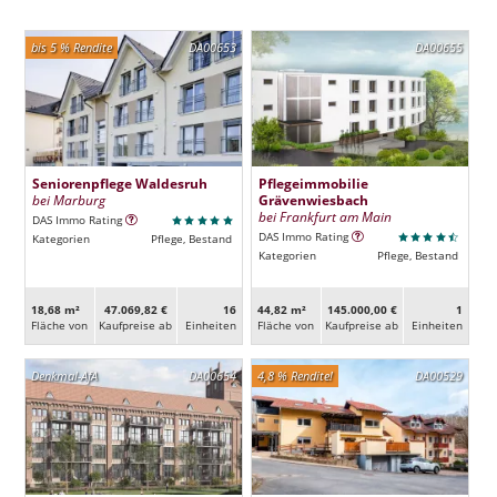
bis 5 % Rendite
DA00653
DA00655
Seniorenpflege Waldesruh
Pflegeimmobilie
bei Marburg
Grävenwiesbach
bei Frankfurt am Main
DAS Immo Rating
DAS Immo Rating
Kategorien
Pflege, Bestand
Kategorien
Pflege, Bestand
18,68 m²
47.069,82 €
16
44,82 m²
145.000,00 €
1
Fläche von
Kaufpreise ab
Ein­heiten
Fläche von
Kaufpreise ab
Ein­heiten
Denkmal-AfA
DA00654
4,8 % Rendite!
DA00529