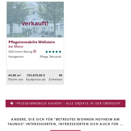
verkauft!
Pflegeimmobilie Wöllstein
bei Mainz
DAS Immo Rating
Kategorien
Pflege, Bestand
44,88 m²
153.870,00 €
49
Fläche von
Kaufpreise ab
Ein­heiten
"PFLEGEIMMOBILIE KAUFEN" - ALLE OBJEKTE IN DER ÜBERSICHT
ANDERE, DIE SICH FÜR "BETREUTES WOHNEN HOFHEIM AM
TAUNUS" INTERESSIERTEN, INTERESSIERTEN SICH AUCH FÜR ...