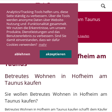
Analytics/Tracking-Tools helfen uns, diese
Seite ständig zu verbessern. Über die Tools
Betreutes Wohnen in Hofheim am Taunus
werden anonyme Daten über Website-
Nutzung und -Funktionalität gesammelt.
kaufen
Wir nutzen die Erkenntnisse, um unsere
Produkte, Dienstleistungen und das
Benutzererlebnis zu verbessern. Sind Sie
DASINVEST
Service
Betreutes Wohnen kaufen
damit einverstanden, dass wir dafür
Cookies verwenden?
mehr
Betreutes Wohnen in Hofheim am
ablehnen
akzeptieren
Taunus
Betreutes Wohnen in Hofheim am
Taunus kaufen
Sie wollen Betreutes Wohnen in Hofheim am
Taunus kaufen?
Betreutes Wohnen in Hofheim am Taunus kaufen schafft dem Käufer