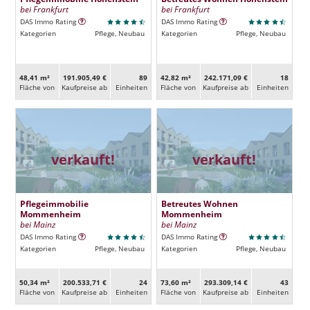
bei Frankfurt
bei Frankfurt
DAS Immo Rating
DAS Immo Rating
Kategorien
Pflege, Neubau
Kategorien
Pflege, Neubau
48,41 m²
191.905,49 €
89
42,82 m²
242.171,09 €
18
Fläche von
Kaufpreise ab
Ein­heiten
Fläche von
Kaufpreise ab
Ein­heiten
verkauft!
verkauft!
Pflegeimmobilie
Betreutes Wohnen
Mommenheim
Mommenheim
bei Mainz
bei Mainz
DAS Immo Rating
DAS Immo Rating
Kategorien
Pflege, Neubau
Kategorien
Pflege, Neubau
50,34 m²
200.533,71 €
24
73,60 m²
293.309,14 €
43
Fläche von
Kaufpreise ab
Ein­heiten
Fläche von
Kaufpreise ab
Ein­heiten