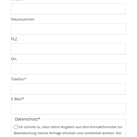
d
c
t
e
h
e
l
t
r
d
Hausnummer
f
e
l
d
PLZ
Ort
P
Telefon
*
f
l
i
P
E-Mail
*
c
f
h
l
t
i
Pflichtfeld
Datenschutz
*
f
c
e
Ich stimme zu, dass meine Angaben aus dem Kontaktformular zur
h
l
Beantwortung meiner Anfrage erhoben und verarbeitet werden. Die
t
d