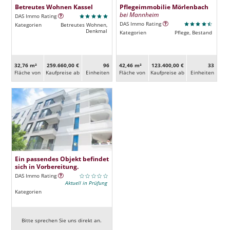
Betreutes Wohnen Kassel
Pflegeimmobilie Mörlenbach
bei Mannheim
DAS Immo Rating
DAS Immo Rating
Kategorien
Betreutes Wohnen,
Denkmal
Kategorien
Pflege, Bestand
32,76 m²
259.660,00 €
96
42,46 m²
123.400,00 €
33
Fläche von
Kaufpreise ab
Ein­heiten
Fläche von
Kaufpreise ab
Ein­heiten
Ein passendes Objekt befindet
sich in Vorbereitung.
DAS Immo Rating
Aktuell in Prüfung
Kategorien
Bitte sprechen Sie uns direkt an.