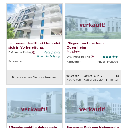
verkauft!
Ein passendes Objekt befindet
Pflegeimmobilie Gau-
sich in Vorbereitung.
Odernheim
bei Mainz
DAS Immo Rating
Aktuell in Prüfung
DAS Immo Rating
Kategorien
Kategorien
Pflege, Neubau
45,00 m²
201.017,14 €
85
Bitte sprechen Sie uns direkt an.
Fläche von
Kaufpreise ab
Ein­heiten
verkauft!
verkauft!
Pflegeimmobilie Hohenstein
Betreutes Wohnen Hohenstein