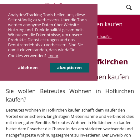
Analytics/Tracking-Tools helfen uns, diese
Seite ständig zu verbessern. Über die Tools
Betreutes Wohnen in Hofkirchen kaufen
werden anonyme Daten über Website-
Nutzung und -Funktionalität gesammelt.
Wir nutzen die Erkenntnisse, um unsere
DASINVEST
Service
Betreutes Wohnen kaufen
Produkte, Dienstleistungen und das
Benutzererlebnis zu verbessern. Sind Sie
damit einverstanden, dass wir dafür
Cookies verwenden?
mehr
Betreutes Wohnen in Hofkirchen
ablehnen
akzeptieren
Betreutes Wohnen in Hofkirchen kaufen
Sie wollen Betreutes Wohnen in Hofkirchen
kaufen?
Betreutes Wohnen in Hofkirchen kaufen schafft dem Käufer den
Vorteil einer sicheren, langfristigen Mieteinnahme und verbindet dies
mit einer guten Rendite. Betreutes Wohnen in Hofkirchen zu kaufen
bietet dem Erwerber die Chance in das am stärksten wachsende und
nachgefragteste Wohnungssegment zu investieren. Der Erwerb von