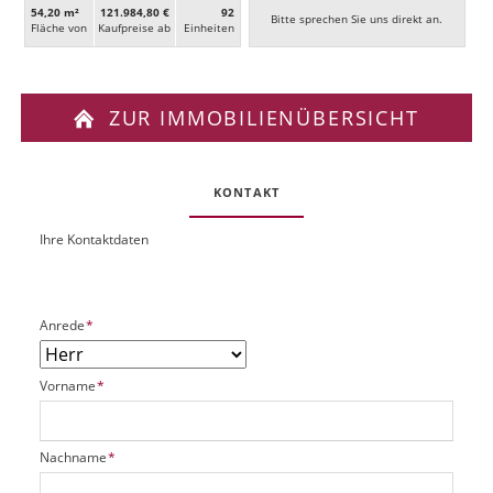
54,20 m²
121.984,80 €
92
Bitte sprechen Sie uns direkt an.
Fläche von
Kaufpreise ab
Ein­heiten
ZUR IMMOBILIENÜBERSICHT
KONTAKT
Ihre Kontaktdaten
O
U
b
R
j
L
e
P
Anrede
*
k
f
t
l
P
P
Vorname
*
i
l
f
c
a
l
h
t
i
t
P
Nachname
*
z
c
f
f
h
h
e