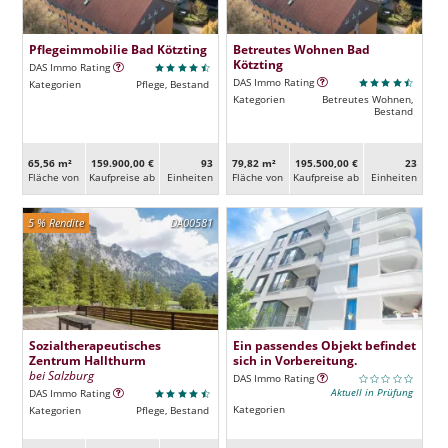
Pflegeimmobilie Bad Kötzting
Betreutes Wohnen Bad
Kötzting
DAS Immo Rating
DAS Immo Rating
Kategorien
Pflege, Bestand
Kategorien
Betreutes Wohnen,
Bestand
65,56 m²
159.900,00 €
93
79,82 m²
195.500,00 €
23
Fläche von
Kaufpreise ab
Ein­heiten
Fläche von
Kaufpreise ab
Ein­heiten
5 % Rendite
DA00581
Sozialtherapeutisches
Ein passendes Objekt befindet
Zentrum Hallthurm
sich in Vorbereitung.
bei Salzburg
DAS Immo Rating
Aktuell in Prüfung
DAS Immo Rating
Kategorien
Kategorien
Pflege, Bestand