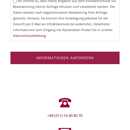
Ich stimme zu, dass meine Angaben aus dem Kontaktformular zur
h
l
Beantwortung meiner Anfrage erhoben und verarbeitet werden. Die
t
d
Daten werden nach abgeschlossener Bearbeitung Ihrer Anfrage
f
e
gelöscht. Hinweis: Sie können Ihre Einwilligung jederzeit für die
l
Zukunft per E-Mail an info@dasinvest.de widerrufen. Detaillierte
d
Informationen zum Umgang mit Nutzerdaten finden Sie in unserer
Datenschutzerklärung
INFORMATIONEN ANFORDERN
+49 (511) 16 90 80 70