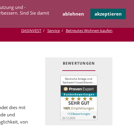
Navigation
Nutzung und -
OPERATION
INFOTHEK
KONTAKT
überspringen
rbessern. Sind Sie damit
ablehnen
akzeptieren
DASINVEST
Service
Betreutes Wohnen kaufen
BEWERTUNGEN
ndet dies mit
nde und
lichkeit, von