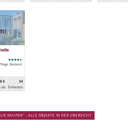
ft!
telle
Pflege, Bestand
6 €
34
e ab
Ein­heiten
IE KAUFEN" - ALLE OBJEKTE IN DER ÜBERSICHT