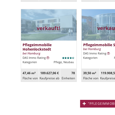
verkauft!
verkau
Pflegeimmobilie
Pflegeimmobilie S
Hohenlockstedt
bei Hamburg
bei Hamburg
DAS Immo Rating
DAS Immo Rating
Kategorien
Kategorien
Pflege, Neubau
47,46 m²
189.627,06 €
78
39,50 m²
119.908,5
Fläche von
Kaufpreise ab
Ein­heiten
Fläche von
Kaufpreis
"PFLEGEIMMOBIL