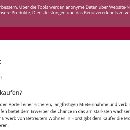
 verbessern. Über die Tools werden anonyme Daten über Website-
AKTUELLES
UNTERNEHMEN
SERVICE
KO
nsere Produkte, Dienstleistungen und das Benutzererlebnis zu ve
t
n
 kaufen?
en Vorteil einer sicheren, langfristigen Mieteinnahme und verbi
ufen bietet dem Erwerber die Chance in das am stärksten wachse
 Erwerb von Betreutem Wohnen in Horst gibt dem Käufer die Mög
eren.