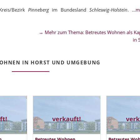
reis/Bezirk
Pinneberg
im Bundesland
Schleswig-Holstein
.
...
→ Mehr zum Thema: Betreutes Wohnen als Kap
in 
WOHNEN IN HORST UND UMGEBUNG
ft!
verkauft!
verk
n
Betreutes Wohnen
Betreutes Wo