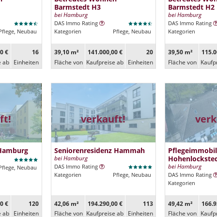
Barmstedt H3
Barmstedt H2
bei Hamburg
bei Hamburg
DAS Immo Rating
DAS Immo Rating
Pflege, Neubau
Kategorien
Pflege, Neubau
Kategorien
0 €
16
39,10 m²
141.000,00 €
20
39,50 m²
115.0
e ab
Ein­heiten
Fläche von
Kaufpreise ab
Ein­heiten
Fläche von
Kaufp
ft!
verkauft!
verk
 Hamburg
Seniorenresidenz Hammah
Pflegeimmobil
bei Hamburg
Hohenlockste
bei Hamburg
DAS Immo Rating
Pflege, Neubau
Kategorien
Pflege, Neubau
DAS Immo Rating
Kategorien
0 €
120
42,06 m²
194.290,00 €
113
49,42 m²
166.9
e ab
Ein­heiten
Fläche von
Kaufpreise ab
Ein­heiten
Fläche von
Kaufp