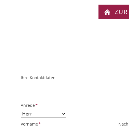
ZUR
Ihre Kontaktdaten
ObjektPlatzhalter
URL
Pflichtfeld
Anrede
*
Pflichtfeld
Pflich
Vorname
*
Nach