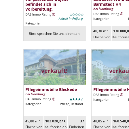
befindet sich in
Barmstedt H4
Vorbereitung.
bei Hamburg
DAS Immo Rating
DAS Immo Rating
Aktuell in Prüfung
Kategorien
Kategorien
40,30 m²
136.000,0
Bitte sprechen Sie uns direkt an.
Fläche von
Kaufpreis
verkauft!
verkau
Pflegeimmobilie Bleckede
Pflegeimmobilie
bei Hamburg
DAS Immo Rating
DAS Immo Rating
Kategorien
Kategorien
Pflege, Bestand
45,80 m²
102.028,27 €
37
48,85 m²
160.548,0
Fläche von
Kaufpreise ab
Ein­heiten
Fläche von
Kaufpreis