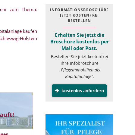
mehr zum Thema:
INFOR­MATIONS­BROSCHÜRE
JETZT KOSTEN­FREI
BESTELLEN
italanlage kaufen
Erhalten Sie jetzt die
Schleswig-Holstein
Broschüre kostenlos per
Mail oder Post.
Bestellen Sie jetzt kostenfrei
Ihre Infobroschüre
„Pflegeimmobilien als
Kapitalanlage”
:
kostenlos anfordern
auft!
hnen