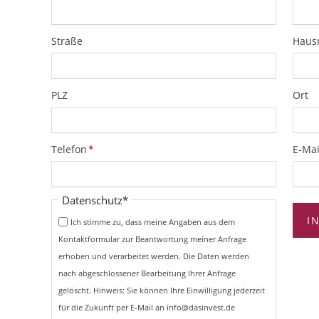
Straße
Hau
PLZ
Ort
Pflichtfeld
Pflich
Telefon
*
E-Mai
Pflichtfeld
Datenschutz
*
I
Ich stimme zu, dass meine Angaben aus dem
Kontaktformular zur Beantwortung meiner Anfrage
erhoben und verarbeitet werden. Die Daten werden
nach abgeschlossener Bearbeitung Ihrer Anfrage
gelöscht. Hinweis: Sie können Ihre Einwilligung jederzeit
für die Zukunft per E-Mail an info@dasinvest.de