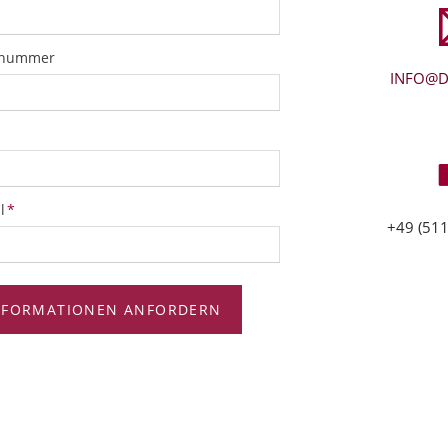
snummer
INFO@D
tfeld
l
*
+49 (511
NFORMATIONEN ANFORDERN