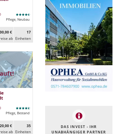
Pflege, Neubau
00,00 €
17
reise ab
Ein­heiten
auft!
ie
dt
Pflege, Bestand
20,00 €
35
DAS INVEST - IHR
reise ab
Ein­heiten
UNABHÄNGIGER PARTNER