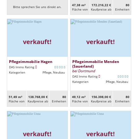
47,38 m²
172.216,22 €
80
Bitte sprechen Sie uns direkt an.
Fläche von
Kaufpreise ab
Ein­heiten
verkauft!
verkauft!
Pflegeimmobilie Hagen
Pflegeimmobilie Menden
(Sauerland)
DAS Immo Rating
bei Dortmund
Kategorien
Pflege, Neubau
DAS Immo Rating
Kategorien
Pflege, Neubau
51,49 m²
138.768,00 €
80
49,12 m²
156.398,00 €
80
Fläche von
Kaufpreise ab
Ein­heiten
Fläche von
Kaufpreise ab
Ein­heiten
verkauft!
verkauft!