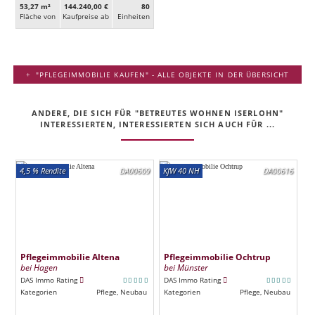
53,27 m²
144.240,00 €
80
Fläche von
Kaufpreise ab
Ein­heiten
"PFLEGEIMMOBILIE KAUFEN" - ALLE OBJEKTE IN DER ÜBERSICHT
ANDERE, DIE SICH FÜR "BETREUTES WOHNEN ISERLOHN"
INTERESSIERTEN, INTERESSIERTEN SICH AUCH FÜR ...
4,5 % Rendite
DA00609
KfW 40 NH
DA00616
Pflegeimmobilie Altena
Pflegeimmobilie Ochtrup
bei Hagen
bei Münster
DAS Immo Rating
DAS Immo Rating
Kategorien
Pflege, Neubau
Kategorien
Pflege, Neubau