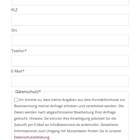
l
d
PLZ
Ort
P
Telefon
*
f
l
i
P
E-Mail
*
c
f
h
l
t
i
Pflichtfeld
Datenschutz
*
f
c
e
Ich stimme zu, dass meine Angaben aus dem Kontaktformular zur
h
l
Beantwortung meiner Anfrage erhoben und verarbeitet werden. Die
t
d
Daten werden nach abgeschlossener Bearbeitung Ihrer Anfrage
f
e
gelöscht. Hinweis: Sie können Ihre Einwilligung jederzeit für die
l
Zukunft per E-Mail an info@dasinvest.de widerrufen. Detaillierte
d
Informationen zum Umgang mit Nutzerdaten finden Sie in unserer
Datenschutzerklärung