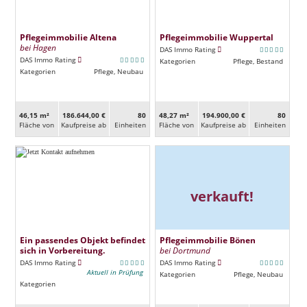
Pflegeimmobilie Altena
Pflegeimmobilie Wuppertal
bei Hagen
DAS Immo Rating
DAS Immo Rating
Kategorien
Pflege, Bestand
Kategorien
Pflege, Neubau
46,15 m²
186.644,00 €
80
48,27 m²
194.900,00 €
80
Fläche von
Kaufpreise ab
Ein­heiten
Fläche von
Kaufpreise ab
Ein­heiten
verkauft!
Ein passendes Objekt befindet
Pflegeimmobilie Bönen
sich in Vorbereitung.
bei Dortmund
DAS Immo Rating
DAS Immo Rating
Aktuell in Prüfung
Kategorien
Pflege, Neubau
Kategorien