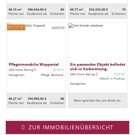
46,15 m²
186.644,00 €
80
49,77 m²
223.233,00 €
76
Fläche von
Kaufpreise ab
Ein­heiten
Fläche von
Kaufpreise ab
Ein­heiten
AfA 3,85 %
DA00536
Pflegeimmobilie Wuppertal
Ein passendes Objekt befindet
sich in Vorbereitung.
DAS Immo Rating
DAS Immo Rating
Kategorien
Pflege, Bestand
Aktuell in Prüfung
Kategorien
48,27 m²
194.900,00 €
80
Bitte sprechen Sie uns direkt an.
Fläche von
Kaufpreise ab
Ein­heiten
ZUR IMMOBILIENÜBERSICHT