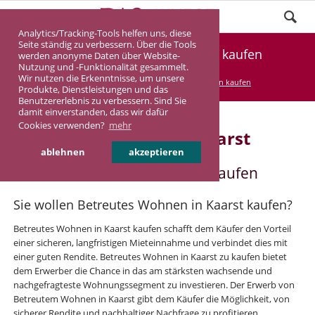
Analytics/Tracking-Tools helfen uns, diese
Seite ständig zu verbessern. Über die Tools
Betreutes Wohnen in Kaarst kaufen
werden anonyme Daten über Website-
Nutzung und -Funktionalität gesammelt.
Wir nutzen die Erkenntnisse, um unsere
DASINVEST
Service
Betreutes Wohnen kaufen
Produkte, Dienstleistungen und das
Benutzererlebnis zu verbessern. Sind Sie
damit einverstanden, dass wir dafür
Cookies verwenden?
mehr
Betreutes Wohnen in Kaarst
ablehnen
akzeptieren
Betreutes Wohnen in Kaarst kaufen
Sie wollen Betreutes Wohnen in Kaarst kaufen?
Betreutes Wohnen in Kaarst kaufen schafft dem Käufer den Vorteil
einer sicheren, langfristigen Mieteinnahme und verbindet dies mit
einer guten Rendite. Betreutes Wohnen in Kaarst zu kaufen bietet
dem Erwerber die Chance in das am stärksten wachsende und
nachgefragteste Wohnungssegment zu investieren. Der Erwerb von
Betreutem Wohnen in Kaarst gibt dem Käufer die Möglichkeit, von
sicherer Rendite und nachhaltiger Nachfrage zu profitieren.