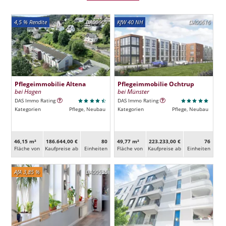
4,5 % Rendite
DA00609
KfW 40 NH
DA00616
Pflegeimmobilie Altena
Pflegeimmobilie Ochtrup
bei Hagen
bei Münster
DAS Immo Rating
DAS Immo Rating
Kategorien
Pflege, Neubau
Kategorien
Pflege, Neubau
46,15 m²
186.644,00 €
80
49,77 m²
223.233,00 €
76
Fläche von
Kaufpreise ab
Ein­heiten
Fläche von
Kaufpreise ab
Ein­heiten
AfA 3,85 %
DA00536