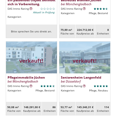
sich in Vorbereitung.
bei Mönchengladbach
DAS Immo Rating
DAS Immo Rating
Aktuell in Prüfung
Kategorien
Pflege, Bestand
Kategorien
75,89 m²
224.712,00 €
8
Bitte sprechen Sie uns direkt an.
Fläche von
Kaufpreise ab
Ein­heiten
verkauft!
verkauft!
Pflegeimmobilie Jüchen
Seniorenheim Langenfeld
bei Mönchengladbach
bei Düsseldorf
DAS Immo Rating
DAS Immo Rating
Kategorien
Pflege, Bestand
Kategorien
Pflege, Neubau
50,08 m²
148.291,00 €
86
53,77 m²
145.340,31 €
114
Fläche von
Kaufpreise ab
Ein­heiten
Fläche von
Kaufpreise ab
Ein­heiten