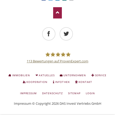
Facebook
Twitter
113
Bewertungen auf ProvenExpert.com
Deutsche
NAVIGATION
IMMOBILIEN
AKTUELLES
UNTERNEHMEN
SERVICE
ÜBERSPRINGEN
Anlage
KOOPERATION
INFOTHEK
KONTAKT
NAVIGATION
IMPRESSUM
DATENSCHUTZ
SITEMAP
LOGIN
und
ÜBERSPRINGEN
Impressum
© Copyright 2026 DAS Invest Vertriebs GmbH
Sachwert