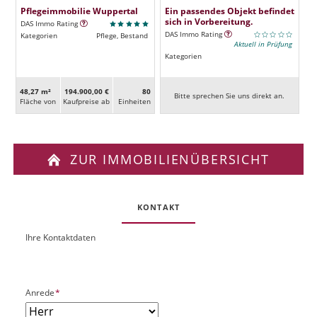
Pflegeimmobilie Wuppertal
Ein passendes Objekt befindet
sich in Vorbereitung.
DAS Immo Rating
DAS Immo Rating
Kategorien
Pflege, Bestand
Aktuell in Prüfung
Kategorien
48,27 m²
194.900,00 €
80
Bitte sprechen Sie uns direkt an.
Fläche von
Kaufpreise ab
Ein­heiten
ZUR IMMOBILIENÜBERSICHT
KONTAKT
Ihre Kontaktdaten
O
U
b
R
j
L
e
P
Anrede
*
k
f
t