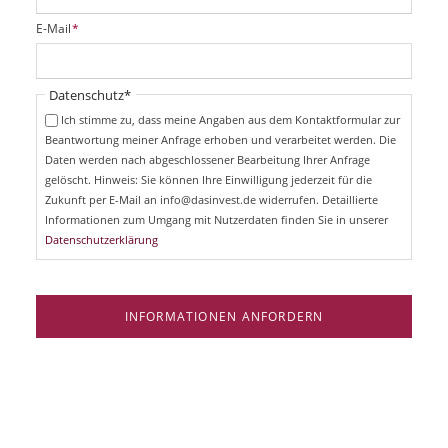
l
i
P
E-Mail
*
c
f
h
l
t
i
Pflichtfeld
Datenschutz
*
f
c
e
Ich stimme zu, dass meine Angaben aus dem Kontaktformular zur
h
l
Beantwortung meiner Anfrage erhoben und verarbeitet werden. Die
t
d
Daten werden nach abgeschlossener Bearbeitung Ihrer Anfrage
f
e
gelöscht. Hinweis: Sie können Ihre Einwilligung jederzeit für die
l
Zukunft per E-Mail an info@dasinvest.de widerrufen. Detaillierte
d
Informationen zum Umgang mit Nutzerdaten finden Sie in unserer
Datenschutzerklärung
INFORMATIONEN ANFORDERN