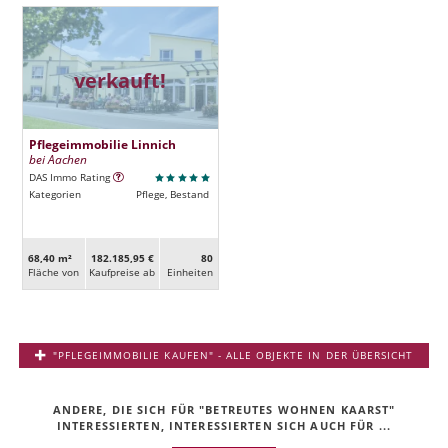
verkauft!
Pflegeimmobilie Linnich
bei Aachen
DAS Immo Rating
Kategorien
Pflege, Bestand
68,40 m²
182.185,95 €
80
Fläche von
Kaufpreise ab
Ein­heiten
"PFLEGEIMMOBILIE KAUFEN" - ALLE OBJEKTE IN DER ÜBERSICHT
ANDERE, DIE SICH FÜR "BETREUTES WOHNEN KAARST"
INTERESSIERTEN, INTERESSIERTEN SICH AUCH FÜR ...