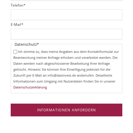
P
Telefon
*
f
l
i
P
E-Mail
*
c
f
h
l
t
i
Pflichtfeld
Datenschutz
*
f
c
e
Ich stimme zu, dass meine Angaben aus dem Kontaktformular zur
h
l
Beantwortung meiner Anfrage erhoben und verarbeitet werden. Die
t
d
Daten werden nach abgeschlossener Bearbeitung Ihrer Anfrage
f
e
gelöscht. Hinweis: Sie können Ihre Einwilligung jederzeit für die
l
Zukunft per E-Mail an info@dasinvest.de widerrufen. Detaillierte
d
Informationen zum Umgang mit Nutzerdaten finden Sie in unserer
Datenschutzerklärung
INFORMATIONEN ANFORDERN