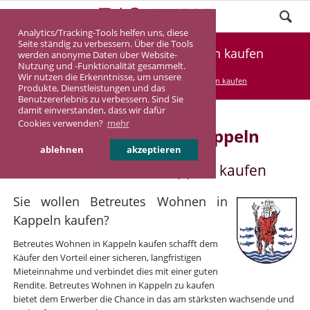
Analytics/Tracking-Tools helfen uns, diese
Seite ständig zu verbessern. Über die Tools
Betreutes Wohnen in Kappeln kaufen
werden anonyme Daten über Website-
Nutzung und -Funktionalität gesammelt.
Wir nutzen die Erkenntnisse, um unsere
DASINVEST
Service
Betreutes Wohnen kaufen
Produkte, Dienstleistungen und das
Benutzererlebnis zu verbessern. Sind Sie
damit einverstanden, dass wir dafür
Cookies verwenden?
mehr
Betreutes Wohnen in Kappeln
ablehnen
akzeptieren
Betreutes Wohnen in Kappeln kaufen
Sie wollen Betreutes Wohnen in
Kappeln kaufen?
Betreutes Wohnen in Kappeln kaufen schafft dem
Käufer den Vorteil einer sicheren, langfristigen
Mieteinnahme und verbindet dies mit einer guten
Rendite. Betreutes Wohnen in Kappeln zu kaufen
bietet dem Erwerber die Chance in das am stärksten wachsende und