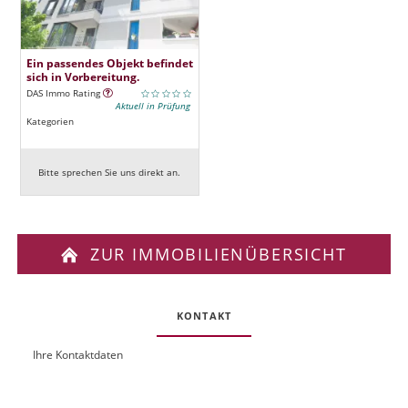
Ein passendes Objekt befindet
sich in Vorbereitung.
DAS Immo Rating
Aktuell in Prüfung
Kategorien
Bitte sprechen Sie uns direkt an.
ZUR IMMOBILIENÜBERSICHT
KONTAKT
Ihre Kontaktdaten
O
U
b
R
j
L