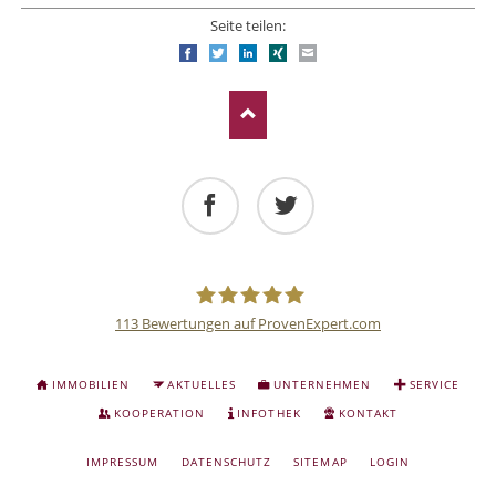
Seite teilen:
Facebook
Twitter
LinkedIn
Xing
E-mail
Facebook
Twitter
113
Bewertungen auf ProvenExpert.com
Deutsche
NAVIGATION
IMMOBILIEN
AKTUELLES
UNTERNEHMEN
SERVICE
ÜBERSPRINGEN
Anlage
KOOPERATION
INFOTHEK
KONTAKT
NAVIGATION
IMPRESSUM
DATENSCHUTZ
SITEMAP
LOGIN
und
ÜBERSPRINGEN