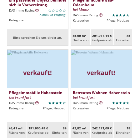
sich in Vorbereitung.
Odernheim
bei Mainz
DAS Immo Rating
Aktuell in Prüfung
DAS Immo Rating
Kategorien
Kategorien
Pflege, Neubau
45,00 m²
201.017,14 €
85
Bitte sprechen Sie uns direkt an.
Fläche von
Kaufpreise ab
Ein­heiten
verkauft!
verkauft!
Pflegeimmobilie Hohenstein
Betreutes Wohnen Hohenstein
bei Frankfurt
bei Frankfurt
DAS Immo Rating
DAS Immo Rating
Kategorien
Pflege, Neubau
Kategorien
Pflege, Neubau
48,41 m²
191.905,49 €
89
42,82 m²
242.171,09 €
18
Fläche von
Kaufpreise ab
Ein­heiten
Fläche von
Kaufpreise ab
Ein­heiten