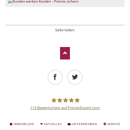
Seite teilen:
Facebook
Twitter
LinkedIn
Xing
E-mail
Facebook
Twitter
113
Bewertungen auf ProvenExpert.com
Deutsche
NAVIGATION
IMMOBILIEN
AKTUELLES
UNTERNEHMEN
SERVICE
ÜBERSPRINGEN