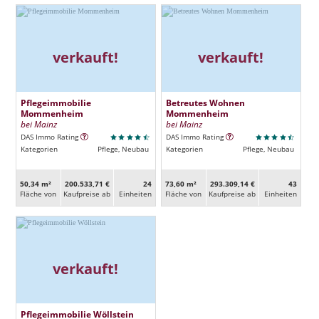
verkauft!
verkauft!
Pflegeimmobilie
Betreutes Wohnen
Mommenheim
Mommenheim
bei Mainz
bei Mainz
DAS Immo Rating
DAS Immo Rating
Kategorien
Pflege, Neubau
Kategorien
Pflege, Neubau
50,34 m²
200.533,71 €
24
73,60 m²
293.309,14 €
43
Fläche von
Kaufpreise ab
Ein­heiten
Fläche von
Kaufpreise ab
Ein­heiten
verkauft!
Pflegeimmobilie Wöllstein