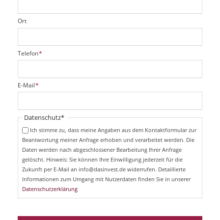
Ort
P
Telefon
*
f
l
i
P
E-Mail
*
c
f
h
l
t
i
Pflichtfeld
Datenschutz
*
f
c
e
Ich stimme zu, dass meine Angaben aus dem Kontaktformular zur
h
l
Beantwortung meiner Anfrage erhoben und verarbeitet werden. Die
t
d
Daten werden nach abgeschlossener Bearbeitung Ihrer Anfrage
f
e
gelöscht. Hinweis: Sie können Ihre Einwilligung jederzeit für die
l
Zukunft per E-Mail an info@dasinvest.de widerrufen. Detaillierte
d
Informationen zum Umgang mit Nutzerdaten finden Sie in unserer
Datenschutzerklärung