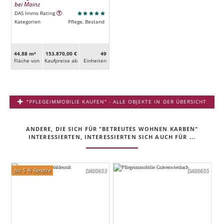
bei Mainz
DAS Immo Rating
Kategorien
Pflege, Bestand
44,88 m²
153.870,00 €
49
Fläche von
Kaufpreise ab
Ein­heiten
"PFLEGEIMMOBILIE KAUFEN" - ALLE OBJEKTE IN DER ÜBERSICHT
ANDERE, DIE SICH FÜR "BETREUTES WOHNEN KARBEN"
INTERESSIERTEN, INTERESSIERTEN SICH AUCH FÜR ...
bis 5 % Rendite
DA00653
DA00655