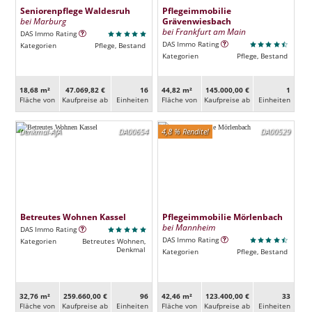
Seniorenpflege Waldesruh
Pflegeimmobilie
bei Marburg
Grävenwiesbach
bei Frankfurt am Main
DAS Immo Rating
DAS Immo Rating
Kategorien
Pflege, Bestand
Kategorien
Pflege, Bestand
18,68 m²
47.069,82 €
16
44,82 m²
145.000,00 €
1
Fläche von
Kaufpreise ab
Ein­heiten
Fläche von
Kaufpreise ab
Ein­heiten
Denkmal-AfA
DA00654
4,8 % Rendite!
DA00529
Betreutes Wohnen Kassel
Pflegeimmobilie Mörlenbach
bei Mannheim
DAS Immo Rating
DAS Immo Rating
Kategorien
Betreutes Wohnen,
Denkmal
Kategorien
Pflege, Bestand
32,76 m²
259.660,00 €
96
42,46 m²
123.400,00 €
33
Fläche von
Kaufpreise ab
Ein­heiten
Fläche von
Kaufpreise ab
Ein­heiten