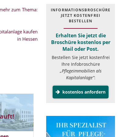
.mehr zum Thema:
INFOR­MATIONS­BROSCHÜRE
JETZT KOSTEN­FREI
BESTELLEN
italanlage kaufen
Erhalten Sie jetzt die
in Hessen
Broschüre kostenlos per
Mail oder Post.
Bestellen Sie jetzt kostenfrei
Ihre Infobroschüre
„Pflegeimmobilien als
Kapitalanlage”
:
kostenlos anfordern
auft!
hnen