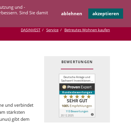
Navigation
Nutzung und -
OPERATION
INFOTHEK
KONTAKT
überspringen
rbessern. Sind Sie damit
ablehnen
akzeptieren
DASINVEST
Service
Betreutes Wohnen kaufen
BEWERTUNGEN
hme und verbindet
am stärksten
unus) gibt dem