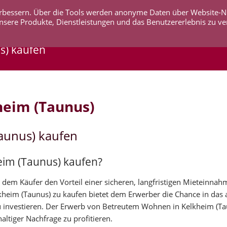
 verbessern. Über die Tools werden anonyme Daten über Website-
AKTUELLES
UNTERNEHMEN
SERVICE
KO
nsere Produkte, Dienstleistungen und das Benutzererlebnis zu ve
s) kaufen
heim (Taunus)
aunus) kaufen
eim (Taunus) kaufen?
 dem Käufer den Vorteil einer sicheren, langfristigen Mieteinna
lkheim (Taunus) zu kaufen bietet dem Erwerber die Chance in das 
investieren. Der Erwerb von Betreutem Wohnen in Kelkheim (Ta
altiger Nachfrage zu profitieren.