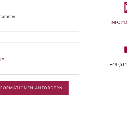
snummer
INFO@D
tfeld
l
*
+49 (511
NFORMATIONEN ANFORDERN