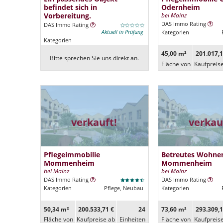
befindet sich in
Odernheim
Vorbereitung.
bei Mainz
DAS Immo Rating
DAS Immo Rating
Aktuell in Prüfung
Kategorien
Kategorien
45,00 m²
201.017,1
Bitte sprechen Sie uns direkt an.
Fläche von
Kaufpreis
verkauft!
verkau
Pflegeimmobilie
Betreutes Wohne
Mommenheim
Mommenheim
bei Mainz
bei Mainz
DAS Immo Rating
DAS Immo Rating
Kategorien
Pflege, Neubau
Kategorien
50,34 m²
200.533,71 €
24
73,60 m²
293.309,1
Fläche von
Kaufpreise ab
Ein­heiten
Fläche von
Kaufpreis