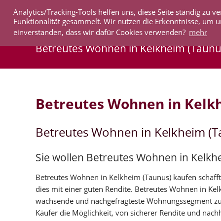
Analytics/Tracking-Tools helfen uns, diese Seite ständig zu
IMMOBILIEN
Funktionalität gesammelt. Wir nutzen die Erkenntnisse, um u
einverstanden, dass wir dafür Cookies verwenden?
mehr
Betreutes Wohnen in Kelkheim (Taunu
Betreutes Wohnen in Kelk
Betreutes Wohnen in Kelkheim (T
Sie wollen Betreutes Wohnen in Kelkh
Betreutes Wohnen in Kelkheim (Taunus) kaufen schafft
dies mit einer guten Rendite. Betreutes Wohnen in Ke
wachsende und nachgefragteste Wohnungssegment zu 
Käufer die Möglichkeit, von sicherer Rendite und nachh