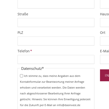
Straße
Hau
PLZ
Ort
Pflichtfeld
Pflich
Telefon
*
E-Mai
Pflichtfeld
Datenschutz
*
I
Ich stimme zu, dass meine Angaben aus dem
Kontaktformular zur Beantwortung meiner Anfrage
erhoben und verarbeitet werden. Die Daten werden
nach abgeschlossener Bearbeitung Ihrer Anfrage
gelöscht. Hinweis: Sie können Ihre Einwilligung jederzeit
für die Zukunft per E-Mail an info@dasinvest.de