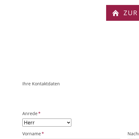
ZUR
Ihre Kontaktdaten
ObjektPlatzhalter
URL
Pflichtfeld
Anrede
*
Pflichtfeld
Pflich
Vorname
*
Nach