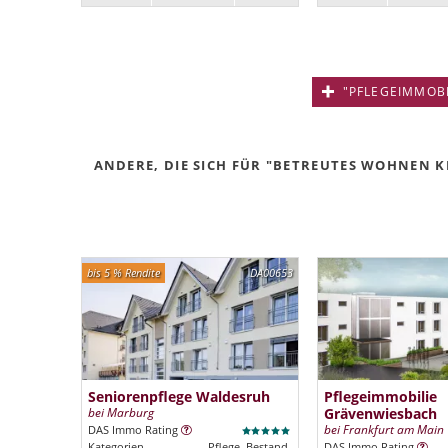
"PFLEGEIMMOBIL
ANDERE, DIE SICH FÜR "BETREUTES WOHNEN KE
bis 5 % Rendite
DA00653
Seniorenpflege Waldesruh
Pflegeimmobilie
bei Marburg
Grävenwiesbach
bei Frankfurt am Main
DAS Immo Rating
Kategorien
Pflege, Bestand
DAS Immo Rating