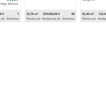
Pflege, Bestand
0 €
1
32,76 m²
259.660,00 €
96
42,46 m²
123.4
e ab
Ein­heiten
Fläche von
Kaufpreise ab
Ein­heiten
Fläche von
Kaufp