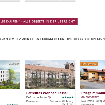
IE KAUFEN" - ALLE OBJEKTE IN DER ÜBERSICHT
LKHEIM (TAUNUS)" INTERESSIERTEN, INTERESSIERTEN SICH 
DA00655
Denkmal-AfA
DA00654
4,8 % Rendite!
Betreutes Wohnen Kassel
Pflegeimmobil
bei Mannheim
DAS Immo Rating
DAS Immo Rating
Kategorien
Betreutes Wohnen,
Denkmal
Kategorien