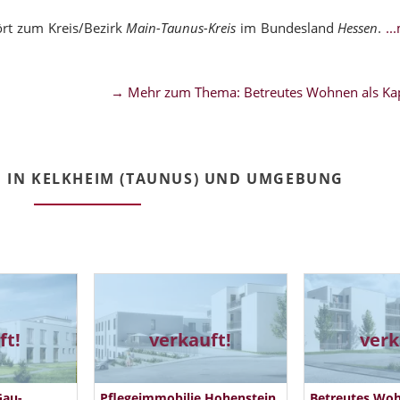
ört zum Kreis/Bezirk
Main-Taunus-Kreis
im Bundesland
Hessen
.
..
→ Mehr zum Thema: Betreutes Wohnen als Kap
 IN KELKHEIM (TAUNUS) UND UMGEBUNG
ft!
verkauft!
verk
Gau-
Pflegeimmobilie Hohenstein
Betreutes Wo