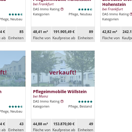
bei Frankfurt
Hohenstein
bei Frankfurt
DAS Immo Rating
Kategorien
Pflege, Neubau
DAS Immo Rating
Pflege, Neubau
Kategorien
4 €
85
48,41 m²
191.905,49 €
89
42,82 m²
242.1
e ab
Ein­heiten
Fläche von
Kaufpreise ab
Ein­heiten
Fläche von
Kaufp
ft!
verkauft!
n
Pflegeimmobilie Wöllstein
bei Mainz
DAS Immo Rating
Kategorien
Pflege, Bestand
Pflege, Neubau
4 €
43
44,88 m²
153.870,00 €
49
e ab
Ein­heiten
Fläche von
Kaufpreise ab
Ein­heiten