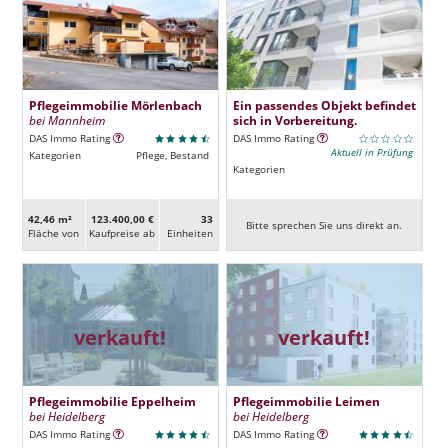
Pflegeimmobilie Mörlenbach
Ein passendes Objekt befindet
bei Mannheim
sich in Vorbereitung.
DAS Immo Rating
DAS Immo Rating
Aktuell in Prüfung
Kategorien
Pflege, Bestand
Kategorien
42,46 m²
123.400,00 €
33
Bitte sprechen Sie uns direkt an.
Fläche von
Kaufpreise ab
Ein­heiten
verkauft!
verkauft!
Pflegeimmobilie Eppelheim
Pflegeimmobilie Leimen
bei Heidelberg
bei Heidelberg
DAS Immo Rating
DAS Immo Rating