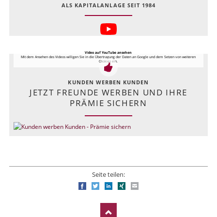
ALS KAPITALANLAGE SEIT 1984
Video auf YouTube ansehen
Mit dem Ansehen des Videos willigen Sie in die Übertragung der Daten an Google und dem Setzen von weiteren
Cookies ein.
KUNDEN WERBEN KUNDEN
JETZT FREUNDE WERBEN UND IHRE
PRÄMIE SICHERN
Seite teilen:
Facebook
Twitter
LinkedIn
Xing
E-mail