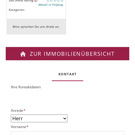
DAS Immo Rating
Aktuell in Prüfung
Kategorien
Bitte sprechen Sie uns direkt an.
ZUR IMMOBILIENÜBERSICHT
KONTAKT
Ihre Kontaktdaten
O
U
b
R
j
L
e
P
Anrede
*
k
f
t
l
P
P
Vorname
*
i
l
f
c