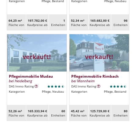
Kategorien
Pflege, Bestand
Kategorien
Pflege, Neubau
64,25 m²
197.782,00 €
1
52,34 m²
165.682,00 €
96
Fläche von
Kaufpreise ab
Ein­heiten
Fläche von
Kaufpreise ab
Ein­heiten
verkauft!
verkauft!
Pflegeimmobilie Mudau
Pflegeimmobilie Rimbach
bei Heidelberg
bei Mannheim
DAS Immo Rating
DAS Immo Rating
Kategorien
Pflege, Neubau
Kategorien
Pflege, Bestand
52,26 m²
165.333,94 €
60
45,42 m²
125.729,00 €
80
Fläche von
Kaufpreise ab
Ein­heiten
Fläche von
Kaufpreise ab
Ein­heiten