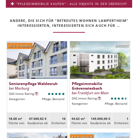
"PFLEGEIMMOBILIE KAUFEN" - ALLE OBJEKTE IN DER ÜBERSICHT
ANDERE, DIE SICH FÜR "BETREUTES WOHNEN LAMPERTHEIM"
INTERESSIERTEN, INTERESSIERTEN SICH AUCH FÜR ...
bis 5 % Rendite
DA00653
DA00655
Seniorenpflege Waldesruh
Pflegeimmobilie
bei Marburg
Grävenwiesbach
bei Frankfurt am Main
DAS Immo Rating
DAS Immo Rating
Kategorien
Pflege, Bestand
Kategorien
Pflege, Bestand
18,68 m²
47.069,82 €
16
44,82 m²
145.000,00 €
1
Fläche von
Kaufpreise ab
Ein­heiten
Fläche von
Kaufpreise ab
Ein­heiten
Denkmal-AfA
DA00654
4,8 % Rendite!
DA00529