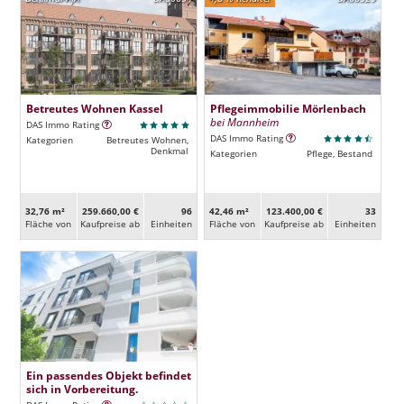
Betreutes Wohnen Kassel
Pflegeimmobilie Mörlenbach
bei Mannheim
DAS Immo Rating
DAS Immo Rating
Kategorien
Betreutes Wohnen,
Denkmal
Kategorien
Pflege, Bestand
32,76 m²
259.660,00 €
96
42,46 m²
123.400,00 €
33
Fläche von
Kaufpreise ab
Ein­heiten
Fläche von
Kaufpreise ab
Ein­heiten
Ein passendes Objekt befindet
sich in Vorbereitung.