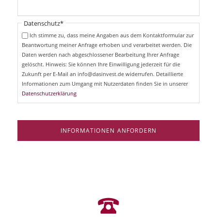
f
h
l
t
i
Pflichtfeld
Datenschutz
*
f
c
e
Ich stimme zu, dass meine Angaben aus dem Kontaktformular zur
h
l
Beantwortung meiner Anfrage erhoben und verarbeitet werden. Die
t
d
Daten werden nach abgeschlossener Bearbeitung Ihrer Anfrage
f
e
gelöscht. Hinweis: Sie können Ihre Einwilligung jederzeit für die
l
Zukunft per E-Mail an info@dasinvest.de widerrufen. Detaillierte
d
Informationen zum Umgang mit Nutzerdaten finden Sie in unserer
Datenschutzerklärung
INFORMATIONEN ANFORDERN