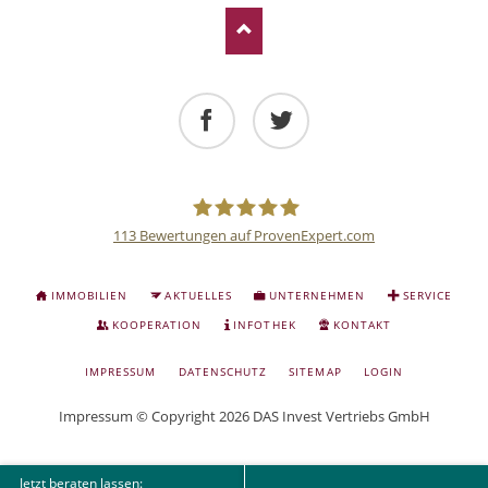
Facebook
Twitter
113
Bewertungen auf ProvenExpert.com
Deutsche
NAVIGATION
IMMOBILIEN
AKTUELLES
UNTERNEHMEN
SERVICE
ÜBERSPRINGEN
Anlage
KOOPERATION
INFOTHEK
KONTAKT
NAVIGATION
IMPRESSUM
DATENSCHUTZ
SITEMAP
LOGIN
und
ÜBERSPRINGEN
Impressum
© Copyright 2026 DAS Invest Vertriebs GmbH
Sachwert
Jetzt beraten lassen: