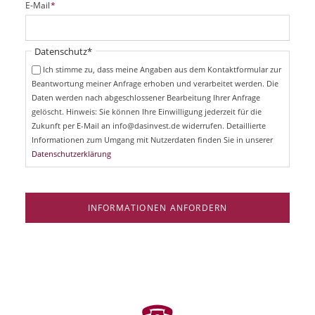
P
E-Mail
*
c
f
h
l
t
i
Pflichtfeld
Datenschutz
*
f
c
e
Ich stimme zu, dass meine Angaben aus dem Kontaktformular zur
h
l
Beantwortung meiner Anfrage erhoben und verarbeitet werden. Die
t
d
Daten werden nach abgeschlossener Bearbeitung Ihrer Anfrage
f
e
gelöscht. Hinweis: Sie können Ihre Einwilligung jederzeit für die
l
Zukunft per E-Mail an info@dasinvest.de widerrufen. Detaillierte
d
Informationen zum Umgang mit Nutzerdaten finden Sie in unserer
Datenschutzerklärung
INFORMATIONEN ANFORDERN