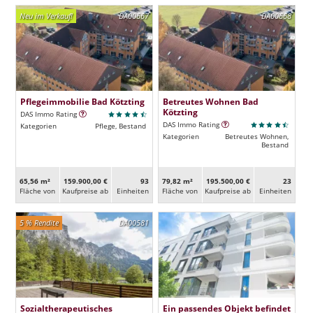
Neu im Verkauf!
DA00667
DA00668
Pflegeimmobilie Bad Kötzting
Betreutes Wohnen Bad
Kötzting
DAS Immo Rating
DAS Immo Rating
Kategorien
Pflege, Bestand
Kategorien
Betreutes Wohnen,
Bestand
65,56 m²
159.900,00 €
93
79,82 m²
195.500,00 €
23
Fläche von
Kaufpreise ab
Ein­heiten
Fläche von
Kaufpreise ab
Ein­heiten
5 % Rendite
DA00581
Sozialtherapeutisches
Ein passendes Objekt befindet