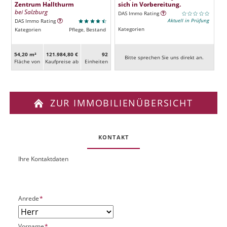
Zentrum Hallthurm
sich in Vorbereitung.
bei Salzburg
DAS Immo Rating
Aktuell in Prüfung
DAS Immo Rating
Kategorien
Kategorien
Pflege, Bestand
54,20 m²
121.984,80 €
92
Bitte sprechen Sie uns direkt an.
Fläche von
Kaufpreise ab
Ein­heiten
ZUR IMMOBILIENÜBERSICHT
KONTAKT
Ihre Kontaktdaten
O
U
b
R
j
L
e
P
Anrede
*
k
f
t
l
P
P
Vorname
*
i